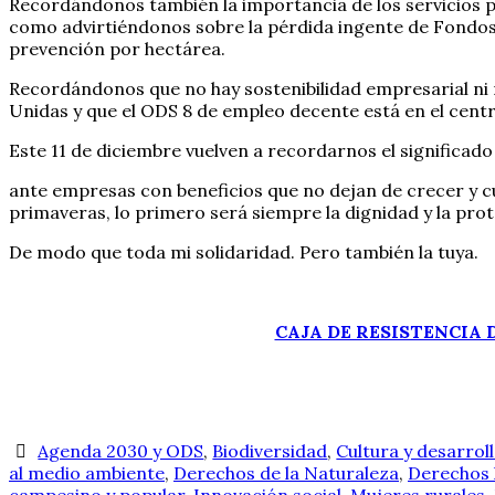
Recordándonos también la importancia de los servicios púb
como advirtiéndonos sobre la pérdida ingente de Fondos
prevención por hectárea.
Recordándonos que no hay sostenibilidad empresarial ni 
Unidas y que el ODS 8 de empleo decente está en el cent
Este 11 de diciembre vuelven a recordarnos el significado 
ante empresas con beneficios que no dejan de crecer y cuy
primaveras, lo primero será siempre la dignidad y la pro
De modo que toda mi solidaridad. Pero también la tuya.
CAJA DE RESISTENCIA
Agenda 2030 y ODS
,
Biodiversidad
,
Cultura y desarroll
al medio ambiente
,
Derechos de la Naturaleza
,
Derechos