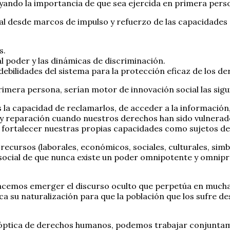
rayando la importancia de que sea ejercida en primera perso
ial desde marcos de impulso y refuerzo de las capacidades
s.
l poder y las dinámicas de discriminación.
 debilidades del sistema para la protección eficaz de los 
imera persona, serían motor de innovación social las sigu
 capacidad de reclamarlos, de acceder a la información, 
y reparación cuando nuestros derechos han sido vulnerad
 fortalecer nuestras propias capacidades como sujetos d
recursos (laborales, económicos, sociales, culturales, simb
social de que nunca existe un poder omnipotente y omnipr
acemos emerger el discurso oculto que perpetúa en muchas
usca su naturalización para que la población que los sufre
 óptica de derechos humanos, podemos trabajar conjuntame