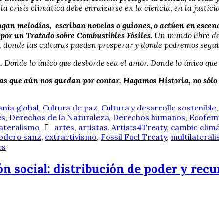
la crisis climática debe enraizarse en la ciencia, en la justici
an melodías, escriban novelas o guiones, o actúen en escenari
por un Tratado sobre Combustibles Fósiles.
Un mundo libre de fó
, donde las culturas pueden prosperar y donde podremos seguir
n.
Donde lo único que desborde sea el amor. Donde lo único que s
as que aún nos quedan por contar. Hagamos Historia, no sólo a
nía global
,
Cultura de paz
,
Cultura y desarrollo sostenible
es
,
Derechos de la Naturaleza
,
Derechos humanos
,
Ecofem
lateralismo
artes
,
artistas
,
Artists4Treaty
,
cambio climá
rodero sanz
,
extractivismo
,
Fossil Fuel Treaty
,
multilateral
es
ón social: distribución de poder y rec