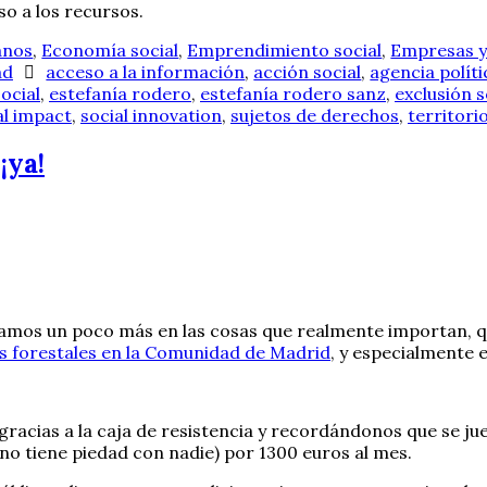
so a los recursos.
anos
,
Economía social
,
Emprendimiento social
,
Empresas y
ad
acceso a la información
,
acción social
,
agencia políti
ocial
,
estefanía rodero
,
estefanía rodero sanz
,
exclusión s
al impact
,
social innovation
,
sujetos de derechos
,
territori
¡ya!
samos un poco más en las cosas que realmente importan, 
 forestales en la Comunidad de Madrid
, y especialmente e
 gracias a la caja de resistencia y recordándonos que se j
 no tiene piedad con nadie) por 1300 euros al mes.