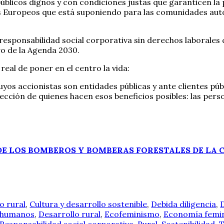
licos dignos y con condiciones justas que garanticen la pro
 Europeos que está suponiendo para las comunidades autó
responsabilidad social corporativa sin derechos laborale
ro de la Agenda 2030.
real de poner en el centro la vida:
os accionistas son entidades públicas y ante clientes públ
tección de quienes hacen esos beneficios posibles: las per
 DE LOS BOMBEROS Y BOMBERAS FORESTALES DE LA
o rural
,
Cultura y desarrollo sostenible
,
Debida diligencia
,
 humanos
,
Desarrollo rural
,
Ecofeminismo
,
Economía femin