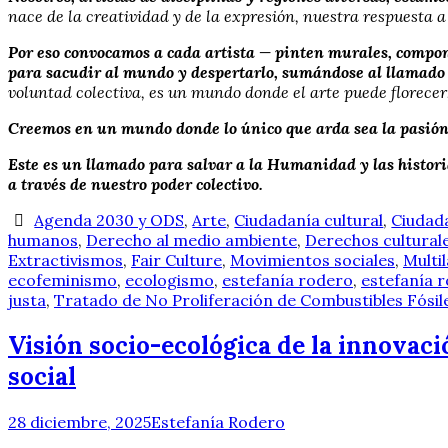
nace de la creatividad y de la expresión, nuestra respuesta a 
Por eso convocamos a cada artista — pinten murales, compong
para sacudir al mundo y despertarlo, sumándose al llamado 
voluntad colectiva, es un mundo donde el arte puede florecer
Creemos en un mundo donde lo único que arda sea la pasió
Este es un llamado para salvar a la Humanidad y las histori
a través de nuestro poder colectivo.
Agenda 2030 y ODS
,
Arte
,
Ciudadanía cultural
,
Ciudada
humanos
,
Derecho al medio ambiente
,
Derechos cultural
Extractivismos
,
Fair Culture
,
Movimientos sociales
,
Multi
ecofeminismo
,
ecologismo
,
estefanía rodero
,
estefanía 
justa
,
Tratado de No Proliferación de Combustibles Fósil
Visión socio-ecológica de la innovaci
social
28 diciembre, 2025
Estefanía Rodero