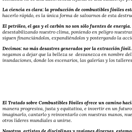
La ciencia es clara: la producción de combustibles fósiles est
hacerlo rápido, es la única forma de salvarnos de esta destru
El petróleo, el gas y el carbón no son sólo fuentes de energ
desestabilizando nuestro clima, poniendo en peligro nuestras
siguen financiándolos, expandiéndolos y postergando la acc
Decimos: no más desastres generados por la extracción fósil.
negamos a dejar que la belleza se desvanezca en nombre del 
inundaciones, donde los escenarios, las galerías y los tallere
El Tratado sobre Combustibles Fósiles ofrece un camino hac
manera progresiva, justa y equitativa, e invertir en un futu
imaginarlo, cantarlo y reinventarlo con nuestras manos, nues
otros líderes mundiales a unirse.
Nosotros, artistas de disciplinas y regiones diversas, estam