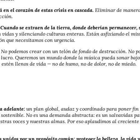
á en el corazón de estas crisis en cascada.
Eliminar de manera 
cción.
ía. Cuando se extraen de la tierra, donde deberían permanecer
 vidas y silenciando culturas enteras. Están asfixiando el mis
ión que necesitamos con urgencia.
No podemos crear con un telón de fondo de destrucción. No po
lucro. Queremos un mundo donde la música pueda sonar bajo ci
s estén llenos de vida — no de humo, no de dolor, no de miedo.
ia adelante:
un plan global, audaz y coordinado para poner fin 
ro sostenible. No es una demanda abstracta: es un salvavidas 
tras voces y nuestras almas. Por eso aplaudimos al creciente 
os unidos por un propósito común: proteger la belleza, la vida