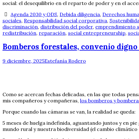
social: el desequilibrio en el reparto de poder y en el acce
Agenda 2030 y ODS
,
Debida diligencia
,
Derechos hum
sociales
,
Responsabilidad social corporativa
,
Sostenibilid
discriminación
,
distribución del poder
,
emprendimiento s
redistribución
,
reparación
,
social entrepreneurship
,
soci
Bomberos forestales, convenio digno 
9 diciembre, 2025
Estefanía Rodero
Como se acercan fechas delicadas, en las que todas pen
mis compañeros y compañeras,
los bomberos y bomberas
Porque cuando las cámaras se van, la realidad se queda:
5 meses de huelga indefinida, aguantando juntos y en pie
mundo rural y nuestra biodiversidad (el cambio climático