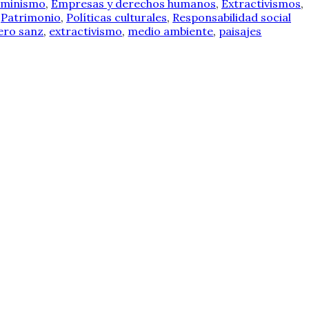
eminismo
,
Empresas y derechos humanos
,
Extractivismos
,
,
Patrimonio
,
Políticas culturales
,
Responsabilidad social
ero sanz
,
extractivismo
,
medio ambiente
,
paisajes