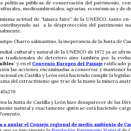
 políticas públicas de conservación del patrimonio, conv
culturales, medioambientales, agrarias, económicas y de de
a misma actitud de “laissez faire” de la UNESCO, tanto en 
ontribuyendo así a la desprotección del patrimonio nat
onalmente.
ampo Charro salmantino, la inoperancia de la Junta de Casti
ndial, cultural y natural de la UNESCO de 1972 ya se afirm
 tradicionales de deterioro sino también por la evolu
mibles
” y en el
Convenio Europeo del Paisaje
ratificado p
ón las acciones encaminadas a conservar y mantener los a
stitucional en Castilla y León está haciendo cumplir la legis
ma del extractivismo que trae de la mano la minera austr
os la Junta de Castilla y León hizo desaparecer de las Dir
monio natural y exactamente quién se está haciendo cargo
 Fomento.
ia a anular el Consejo regional de medio ambiente de Ca
ar que es únicamente la
Fundación Patrimonio Natural
de C