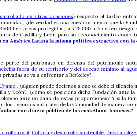
sarrollado en otras ocasiones
) respecto al turbio ent
 comunidad, ¿de verdad es una cuestión menor que la Fun
4500 hectáreas protegidas, sus 25.000 árboles en riesgo, s
unta de Castilla y León para su reconocimiento como t
n en América Latina la misma política extractiva con 
 parte del patronato en defensa del patrimonio natu
kchis fuera de su territorio y del acceso mínimo al agu
 privadas se va a enfrentar a Berkeley?
 Uranio
, ¿alguien puede decirnos a qué se debe el silencio 
tilla y León?, ¿cómo se posiciona dicha Fundación ante l
 silencio ante un daño de estas proporciones? Y si la F
lor los recursos naturales de la Comunidad de manera comp
iándose con dinero público de los castellano-leoneses?
arrollo rural
,
Cultura y desarrollo sostenible
,
Debida dilige