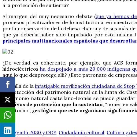
a la protección de su tierra?
Al margen del muy necesario debate (
que ya hemos de
procesos privatizadores de lo institucional en nuestra
por la conservación de la dehesa charra y de sus más de 
que ya debería haber sido impulsado por esta misma J
principales multinacionales españolas que desarrolla
¿De verdad es coherente, por ejemplo, que ACS forme
hidroeléctricos
ha despojado a más 29.000 indígenas que
aquí lo que desprotege allí? ¿Este patronato de empresas
Más allá de la
infatigable movilización ciudadana de Stop
la protección del patrimonio natural en la Junta de Cas
patrimonio natural castellano-leonés se puede guardar
objetivos de protección que la sustentan
, “poner en va
su entorno”,
¿es lógico que este organismo siga financ
Agenda 2030 y ODS
,
Ciudadanía cultural
,
Cultura y des