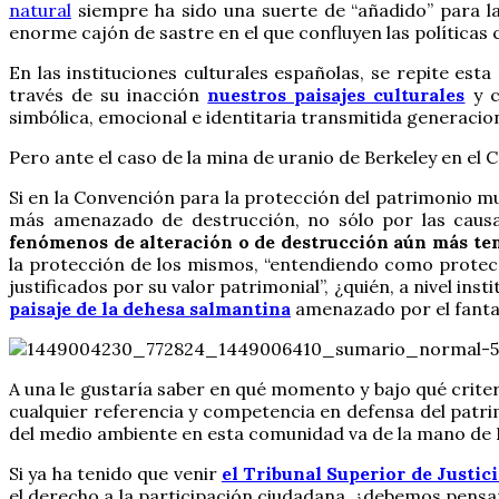
natural
siempre ha sido una suerte de “añadido” para las
enorme cajón de sastre en el que confluyen las políticas 
En las instituciones culturales españolas, se repite est
través de su inacción
nuestros paisajes culturales
y c
simbólica, emocional e identitaria transmitida generaci
Pero ante el caso de la mina de uranio de Berkeley en el C
Si en la Convención para la protección del patrimonio mu
más amenazado de destrucción, no sólo por las causas
fenómenos de alteración o de destrucción aún más te
la protección de los mismos, “entendiendo como protecci
justificados por su valor patrimonial”, ¿quién, a nivel in
paisaje de la dehesa salmantina
amenazado por el fantas
A una le gustaría saber en qué momento y bajo qué criteri
cualquier referencia y competencia en defensa del patri
del medio ambiente en esta comunidad va de la mano de
Si ya ha tenido que venir
el Tribunal Superior de Justic
el derecho a la participación ciudadana, ¿debemos pens