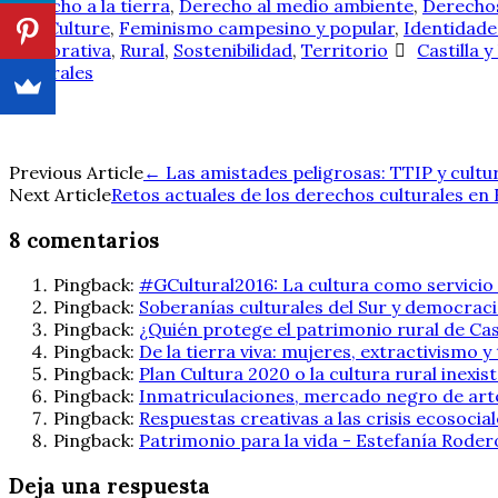
Derecho a la tierra
,
Derecho al medio ambiente
,
Derecho
Fair Culture
,
Feminismo campesino y popular
,
Identidade
corporativa
,
Rural
,
Sostenibilidad
,
Territorio
Castilla 
culturales
Navegación
Previous Article
←
Las amistades peligrosas: TTIP y cult
Next Article
Retos actuales de los derechos culturales e
de
8 comentarios
entradas
Pingback:
#GCultural2016: La cultura como servicio
Pingback:
Soberanías culturales del Sur y democrac
Pingback:
¿Quién protege el patrimonio rural de Cas
Pingback:
De la tierra viva: mujeres, extractivismo y
Pingback:
Plan Cultura 2020 o la cultura rural inexi
Pingback:
Inmatriculaciones, mercado negro de arte
Pingback:
Respuestas creativas a las crisis ecosocial
Pingback:
Patrimonio para la vida - Estefanía Roder
Deja una respuesta