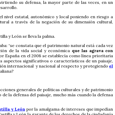
irtiendo su defensa, la mayor parte de las veces, en un
sarrollo.
el nivel estatal, autonómico y local poniendo en riesgo a
ural a través de la negación de su dimensión cultural,
lla y León se lleva la palma.
aba: “se constata que el patrimonio natural está cada vez
ción de la vida social y económica
que las agrava con
or España en el 2008 se establecía como línea prioritaria
spectos significativos o característicos de un paisaje,
lación internacional y nacional al respecto y protegiendo
el
aliana?
ecciones generales de políticas culturales y de patrimonio
 de la defensa del paisaje, mucho más cuando la defensa
stilla y León
por la amalgama de intereses que impedían
astilla y León la garante de los derechos de la ciudadanía