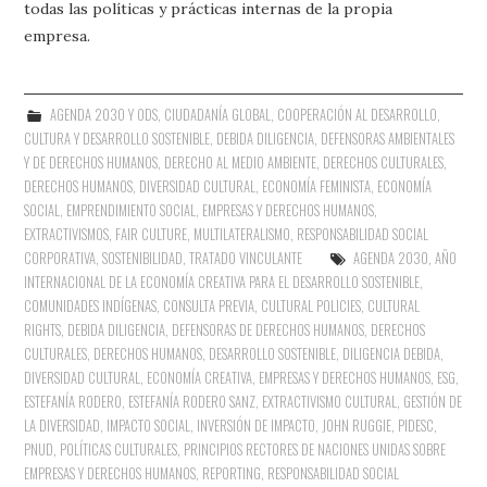
todas las políticas y prácticas internas de la propia
empresa.
AGENDA 2030 Y ODS
,
CIUDADANÍA GLOBAL
,
COOPERACIÓN AL DESARROLLO
,
CULTURA Y DESARROLLO SOSTENIBLE
,
DEBIDA DILIGENCIA
,
DEFENSORAS AMBIENTALES
Y DE DERECHOS HUMANOS
,
DERECHO AL MEDIO AMBIENTE
,
DERECHOS CULTURALES
,
DERECHOS HUMANOS
,
DIVERSIDAD CULTURAL
,
ECONOMÍA FEMINISTA
,
ECONOMÍA
SOCIAL
,
EMPRENDIMIENTO SOCIAL
,
EMPRESAS Y DERECHOS HUMANOS
,
EXTRACTIVISMOS
,
FAIR CULTURE
,
MULTILATERALISMO
,
RESPONSABILIDAD SOCIAL
CORPORATIVA
,
SOSTENIBILIDAD
,
TRATADO VINCULANTE
AGENDA 2030
,
AÑO
INTERNACIONAL DE LA ECONOMÍA CREATIVA PARA EL DESARROLLO SOSTENIBLE
,
COMUNIDADES INDÍGENAS
,
CONSULTA PREVIA
,
CULTURAL POLICIES
,
CULTURAL
RIGHTS
,
DEBIDA DILIGENCIA
,
DEFENSORAS DE DERECHOS HUMANOS
,
DERECHOS
CULTURALES
,
DERECHOS HUMANOS
,
DESARROLLO SOSTENIBLE
,
DILIGENCIA DEBIDA
,
DIVERSIDAD CULTURAL
,
ECONOMÍA CREATIVA
,
EMPRESAS Y DERECHOS HUMANOS
,
ESG
,
ESTEFANÍA RODERO
,
ESTEFANÍA RODERO SANZ
,
EXTRACTIVISMO CULTURAL
,
GESTIÓN DE
LA DIVERSIDAD
,
IMPACTO SOCIAL
,
INVERSIÓN DE IMPACTO
,
JOHN RUGGIE
,
PIDESC
,
PNUD
,
POLÍTICAS CULTURALES
,
PRINCIPIOS RECTORES DE NACIONES UNIDAS SOBRE
EMPRESAS Y DERECHOS HUMANOS
,
REPORTING
,
RESPONSABILIDAD SOCIAL