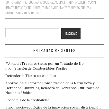
CORPORATIVA
,
RSC
,
SOBERANÍA CULTURAL
,
SOCIAL ENTREPRENEURSHIP
,
SOCIAL
IMPACT
,
TRATADO VINCULANTE
,
TRATADO VINCULANTE TRANSNACIONALES Y
DERECHOS HUMANOS
,
UNESCO
Buscar
BUSCAR
ENTRADAS RECIENTES
#Artists4Treaty: Artistas por un Tratado de No
Proliferación de Combustibles Fósiles
Defender la Tierra no es delito
Aportación al Informe Conservación de la Naturaleza y
Derechos Culturales, Relatora de Derechos Culturales de
Naciones Unidas
Economía de la credibilidad
Visión socio-ecológica de la innovación social: distribución