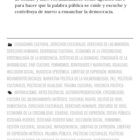
para hacer que la palabra pública se cuide y escuche y
contribuya de nuevo a ensanchar la democracia.
CIUDADANÍA CULTURAL
,
DERECHOS CULTURALES
,
DERECHOS DE LAS MINORÍAS
,
DERECHOS HUMANOS
,
DIVERSIDAD CULTURAL
,
ECONOMÍA DE LA CREDIBILIDAD
,
EPISTEMOLOGÍA DE LA RESISTENCIA
,
ESTÉTICAS DE LA DIGNIDAD
,
ETNOGRAFÍA DE LA
INVISIBILIDAD
,
FAIR CULTURE
,
FEMINISMOS
,
IDENTIDADES Y NARRATIVAS
,
IGUALDAD
,
INCLUSIÓN SOCIAL
,
INJUSTICIA EPISTÉMICA
,
LIBERTAD DE EXPRESIÓN
,
MEMORIA
,
MOVIMIENTOS SOCIALES
,
NARRATIVA POLÍTICA DE LA VULNERABILIDAD
,
PAZ
,
POLÍTICAS
CULTURALES
,
POLÍTICAS DE IGUALDAD
,
TRAUMA CULTURAL
,
VIOLENCIA POLÍTICA
ANTIRRACISMO
,
ARTES ESCÉNICAS
,
AUTORREPRESENTACIÓN
,
CREDIBILIDAD
,
CULTURA DEL SILENCIAMIENTO ARTÍSTICO
,
CULTURAL RIGHTS
,
DELITOS DE ODIO
,
DEMOCRACIA
,
DERECHOS CULTURALES
,
DERECHOS HUMANOS
,
DISCURSO DE ODIO
,
ECONOMÍA DE LA CREDIBILIDAD
,
EQUIDAD
,
EQUIDAD DE EXPRESIÓN
,
ESFERA PÚBLICA
,
ESTEFANÍA RODERO
,
ESTEFANÍA RODERO SANZ
,
EXCLUSIÓN SOCIAL
,
FEMINISMO
,
GESTIÓN CULTURAL
,
IGUALDAD
,
INFRADENUNCIA
,
LIBERTAD DE EXPRESIÓN
,
LIBERTAD
DE EXPRESIÓN ARTÍSTICA
,
PALABRA PÚBLICA
,
POLÍTICAS CULTURALES
,
POLÍTICAS