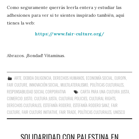
Como seguramente querrás leerla entera y estudiar las
adhesiones para ver si te sientes inspirado también, aquí
tienes la web:
https://www.fair-culture.org/
Abrazos. ¡Bondad! Vitaminas.
ARTE
,
DEBIDA DILIGENCIA
,
DERECHOS HUMANOS
,
ECONOMÍA SOCIAL
,
EUROPA
,
FAIR CULTURE
,
INNOVACIÓN SOCIAL
,
MULTILATERALISMO
,
POLÍTICAS CULTURALES
,
RESPONSABILIDAD SOCIAL CORPORATIVA
CARTA PARA UNA CULTURA JUSTA
,
COMERCIO JUSTO
,
CULTURA JUSTA
,
CULTURAL POLICIES
,
CULTURAL RIGHTS
,
DERECHOS CULTURALES
,
ESTEFANÍA RODERO
,
ESTEFANÍA RODERO SANZ
,
FAIR
CULTURE
,
FAIR CULTURE INITIATIVE
,
FAIR TRADE
,
POLÍTICAS CULTURALES
,
UNESCO
SOLIDARIDAD CON PALESTINA EN