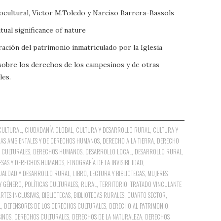
iocultural, Victor M.Toledo y Narciso Barrera-Bassols
tual significance of nature
ración del patrimonio inmatriculado por la Iglesia
 sobre los derechos de los campesinos y de otras
les.
CULTURAL
,
CIUDADANÍA GLOBAL
,
CULTURA Y DESARROLLO RURAL
,
CULTURA Y
AS AMBIENTALES Y DE DERECHOS HUMANOS
,
DERECHO A LA TIERRA
,
DERECHO
 CULTURALES
,
DERECHOS HUMANOS
,
DESARROLLO LOCAL
,
DESARROLLO RURAL
,
ESAS Y DERECHOS HUMANOS
,
ETNOGRAFÍA DE LA INVISIBILIDAD
,
UALDAD Y DESARROLLO RURAL
,
LIBRO, LECTURA Y BIBLIOTECAS
,
MUJERES
Y GÉNERO
,
POLÍTICAS CULTURALES
,
RURAL
,
TERRITORIO
,
TRATADO VINCULANTE
ARTES INCLUSIVAS
,
BIBLIOTECAS
,
BIBLIOTECAS RURALES
,
CUARTO SECTOR
,
L
,
DEFENSORES DE LOS DERECHOS CULTURALES
,
DERECHO AL PATRIMONIO
,
INOS
,
DERECHOS CULTURALES
,
DERECHOS DE LA NATURALEZA
,
DERECHOS