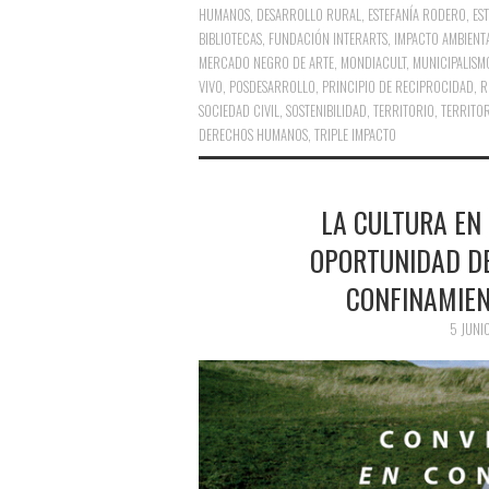
HUMANOS
,
DESARROLLO RURAL
,
ESTEFANÍA RODERO
,
ES
BIBLIOTECAS
,
FUNDACIÓN INTERARTS
,
IMPACTO AMBIENT
MERCADO NEGRO DE ARTE
,
MONDIACULT
,
MUNICIPALISM
VIVO
,
POSDESARROLLO
,
PRINCIPIO DE RECIPROCIDAD
,
R
SOCIEDAD CIVIL
,
SOSTENIBILIDAD
,
TERRITORIO
,
TERRITO
DERECHOS HUMANOS
,
TRIPLE IMPACTO
LA CULTURA EN 
OPORTUNIDAD DE
CONFINAMIEN
5 JUNI