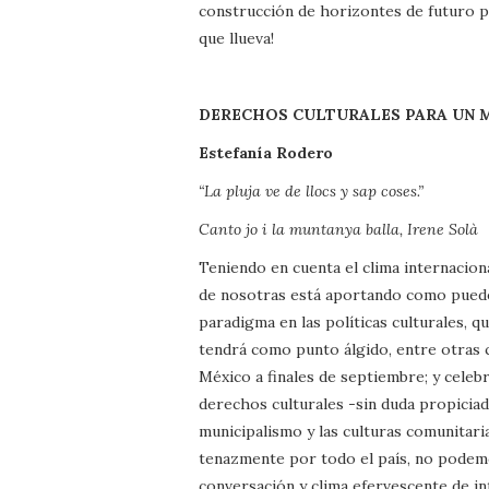
construcción de horizontes de futuro pa
que llueva!
DERECHOS CULTURALES PARA UN 
Estefanía Rodero
“La pluja ve de llocs y sap coses.”
Canto jo i la muntanya balla, Irene Solà
Teniendo en cuenta el clima internaciona
de nosotras está aportando como puede
paradigma en las políticas culturales, q
tendrá como punto álgido, entre otras c
México a finales de septiembre; y celeb
derechos culturales -sin duda propiciad
municipalismo y las culturas comunitari
tenazmente por todo el país, no podemo
conversación y clima efervescente de i