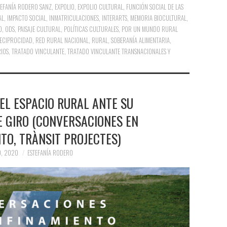
TEFANÍA RODERO SANZ
,
EXPOLIO
,
EXPOLIO CULTURAL
,
FUNCIÓN SOCIAL DE LAS
AL
,
IMPACTO SOCIAL
,
INMATRICULACIONES
,
INTERARTS
,
MEMORIA BIOCULTURAL
,
O
,
ODS
,
PAISAJE CULTURAL
,
POLÍTICAS CULTURALES
,
POR UN MUNDO RURAL
ECIPROCIDAD
,
RED RURAL NACIONAL
,
RURAL
,
SOBERANÍA ALIMENTARIA
,
RIOS
,
TRATADO VINCULANTE
,
TRATADO VINCULANTE TRANSNACIONALES Y
EL ESPACIO RURAL ANTE SU
 GIRO (CONVERSACIONES EN
TO, TRÀNSIT PROJECTES)
O, 2020
ESTEFANÍA RODERO