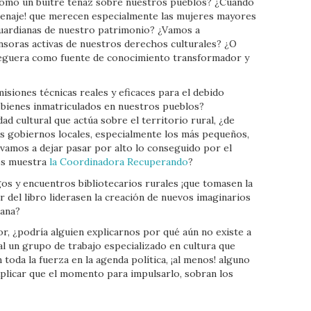
como un buitre tenaz sobre nuestros pueblos? ¿Cuándo
enaje! que merecen especialmente las mujeres mayores
uardianas de nuestro patrimonio? ¿Vamos a
nsoras activas de nuestros derechos culturales? ¿O
ceguera como fuente de conocimiento transformador y
iones técnicas reales y eficaces para el debido
 bienes inmatriculados en nuestros pueblos?
dad cultural que actúa sobre el territorio rural, ¿de
s gobiernos locales, especialmente los más pequeños,
 vamos a dejar pasar por alto lo conseguido por el
nos muestra
la Coordinadora Recuperando
?
s y encuentros bibliotecarios rurales ¡que tomasen la
 del libro liderasen la creación de nuevos imaginarios
bana?
r, ¿podría alguien explicarnos por qué aún no existe a
al un grupo de trabajo especializado en cultura que
oda la fuerza en la agenda política, ¡al menos! alguno
plicar que el momento para impulsarlo, sobran los