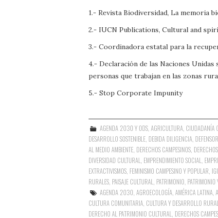
1.- Revista Biodiversidad, La memoria b
2.- IUCN Publications, Cultural and spiri
3.- Coordinadora estatal para la recupe
4.- Declaración de las Naciones Unidas
personas que trabajan en las zonas rura
5.- Stop Corporate Impunity
AGENDA 2030 Y ODS
,
AGRICULTURA
,
CIUDADANÍA 
DESARROLLO SOSTENIBLE
,
DEBIDA DILIGENCIA
,
DEFENSOR
AL MEDIO AMBIENTE
,
DERECHOS CAMPESINOS
,
DERECHOS
DIVERSIDAD CULTURAL
,
EMPRENDIMIENTO SOCIAL
,
EMPR
EXTRACTIVISMOS
,
FEMINISMO CAMPESINO Y POPULAR
,
IG
RURALES
,
PAISAJE CULTURAL
,
PATRIMONIO
,
PATRIMONIO 
AGENDA 2030
,
AGROECOLOGÍA
,
AMÉRICA LATINA
,
CULTURA COMUNITARIA
,
CULTURA Y DESARROLLO RURA
DERECHO AL PATRIMONIO CULTURAL
,
DERECHOS CAMPES