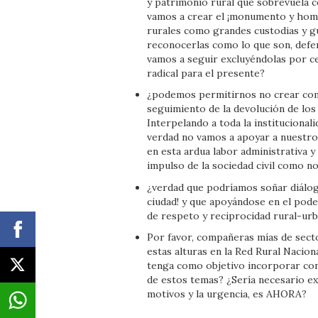
y patrimonio rural que sobrevuela 
vamos a crear el ¡monumento y hom
rurales como grandes custodias y g
reconocerlas como lo que son, defe
vamos a seguir excluyéndolas por 
radical para el presente?
¿podemos permitirnos no crear comis
seguimiento de la devolución de los
Interpelando a toda la institucionali
verdad no vamos a apoyar a nuestro
en esta ardua labor administrativa y
impulso de la sociedad civil como 
¿verdad que podríamos soñar diálogo
ciudad! y que apoyándose en el poder
de respeto y reciprocidad rural-ur
Por favor, compañeras mías de secto
estas alturas en la Red Rural Nacion
tenga como objetivo incorporar con t
de estos temas? ¿Sería necesario ex
motivos y la urgencia, es AHORA?