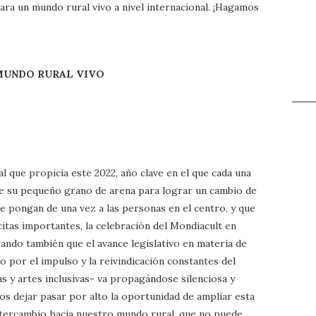
ra un mundo rural vivo a nivel internacional. ¡Hagamos
MUNDO RURAL VIVO
l que propicia este 2022, año clave en el que cada una
 su pequeño grano de arena para lograr un cambio de
ue pongan de una vez a las personas en el centro, y que
itas importantes, la celebración del Mondiacult en
rando también que el avance legislativo en materia de
o por el impulso y la reivindicación constantes del
as y artes inclusivas- va propagándose silenciosa y
s dejar pasar por alto la oportunidad de ampliar esta
ntercambio hacia nuestro mundo rural, que no puede