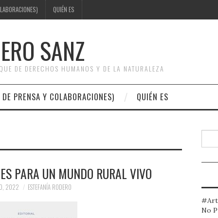
OLABORACIONES)
QUIÉN ES
DERO SANZ
OQUE DE DERECHOS HUMANOS Y DE LA NATURALEZA
 DE PRENSA Y COLABORACIONES)
QUIÉN ES
Busc
ES PARA UN MUNDO RURAL VIVO
O, 2022
ESTEFANÍA RODERO
#Art
No P