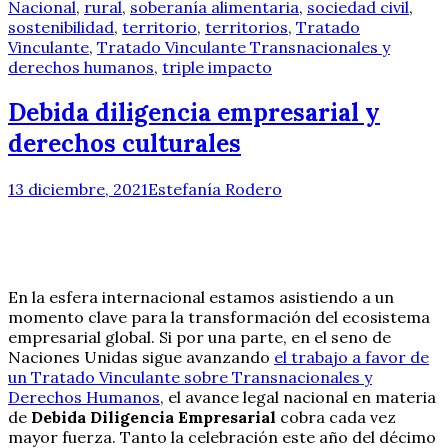
Nacional
,
rural
,
soberanía alimentaria
,
sociedad civil
,
sostenibilidad
,
territorio
,
territorios
,
Tratado
Vinculante
,
Tratado Vinculante Transnacionales y
derechos humanos
,
triple impacto
Debida diligencia empresarial y
derechos culturales
13 diciembre, 2021
Estefanía Rodero
En la esfera internacional estamos asistiendo a un
momento clave para la transformación del ecosistema
empresarial global. Si por una parte, en el seno de
Naciones Unidas sigue avanzando
el trabajo a favor de
un Tratado Vinculante sobre Transnacionales y
Derechos Humanos
, el avance legal nacional en materia
de
Debida Diligencia Empresarial
cobra cada vez
mayor fuerza. Tanto la celebración este año del décimo