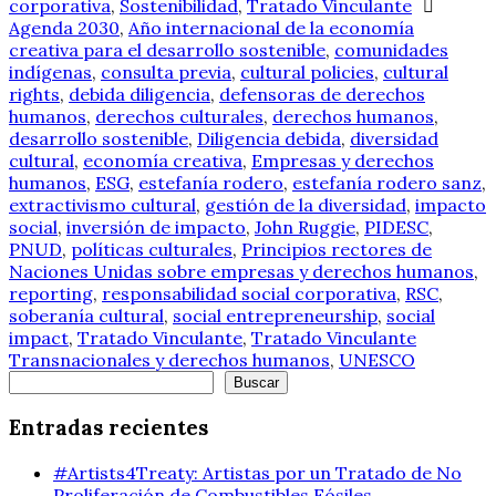
corporativa
,
Sostenibilidad
,
Tratado Vinculante
Agenda 2030
,
Año internacional de la economía
creativa para el desarrollo sostenible
,
comunidades
indígenas
,
consulta previa
,
cultural policies
,
cultural
rights
,
debida diligencia
,
defensoras de derechos
humanos
,
derechos culturales
,
derechos humanos
,
desarrollo sostenible
,
Diligencia debida
,
diversidad
cultural
,
economía creativa
,
Empresas y derechos
humanos
,
ESG
,
estefanía rodero
,
estefanía rodero sanz
,
extractivismo cultural
,
gestión de la diversidad
,
impacto
social
,
inversión de impacto
,
John Ruggie
,
PIDESC
,
PNUD
,
políticas culturales
,
Principios rectores de
Naciones Unidas sobre empresas y derechos humanos
,
reporting
,
responsabilidad social corporativa
,
RSC
,
soberanía cultural
,
social entrepreneurship
,
social
impact
,
Tratado Vinculante
,
Tratado Vinculante
Transnacionales y derechos humanos
,
UNESCO
Buscar
Buscar
Entradas recientes
#Artists4Treaty: Artistas por un Tratado de No
Proliferación de Combustibles Fósiles