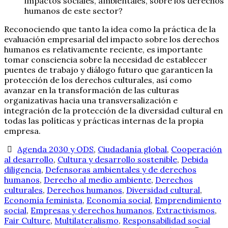
impactos sociales, ambientales, sobre los derechos
humanos de este sector?
Reconociendo que tanto la idea como la práctica de la
evaluación empresarial del impacto sobre los derechos
humanos es relativamente reciente, es importante
tomar consciencia sobre la necesidad de establecer
puentes de trabajo y diálogo futuro que garanticen la
protección de los derechos culturales, así como
avanzar en la transformación de las culturas
organizativas hacia una transversalización e
integración de la protección de la diversidad cultural en
todas las políticas y prácticas internas de la propia
empresa.
Agenda 2030 y ODS
,
Ciudadanía global
,
Cooperación
al desarrollo
,
Cultura y desarrollo sostenible
,
Debida
diligencia
,
Defensoras ambientales y de derechos
humanos
,
Derecho al medio ambiente
,
Derechos
culturales
,
Derechos humanos
,
Diversidad cultural
,
Economía feminista
,
Economía social
,
Emprendimiento
social
,
Empresas y derechos humanos
,
Extractivismos
,
Fair Culture
,
Multilateralismo
,
Responsabilidad social