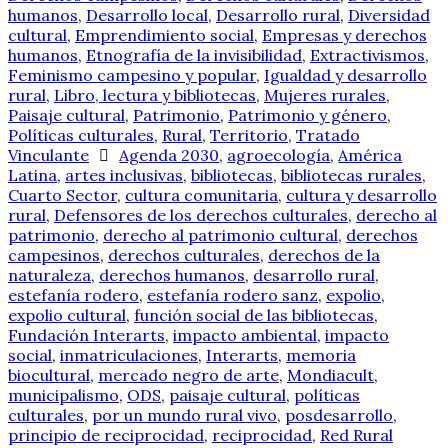
humanos
,
Desarrollo local
,
Desarrollo rural
,
Diversidad
cultural
,
Emprendimiento social
,
Empresas y derechos
humanos
,
Etnografía de la invisibilidad
,
Extractivismos
,
Feminismo campesino y popular
,
Igualdad y desarrollo
rural
,
Libro, lectura y bibliotecas
,
Mujeres rurales
,
Paisaje cultural
,
Patrimonio
,
Patrimonio y género
,
Políticas culturales
,
Rural
,
Territorio
,
Tratado
Vinculante
Agenda 2030
,
agroecología
,
América
Latina
,
artes inclusivas
,
bibliotecas
,
bibliotecas rurales
,
Cuarto Sector
,
cultura comunitaria
,
cultura y desarrollo
rural
,
Defensores de los derechos culturales
,
derecho al
patrimonio
,
derecho al patrimonio cultural
,
derechos
campesinos
,
derechos culturales
,
derechos de la
naturaleza
,
derechos humanos
,
desarrollo rural
,
estefanía rodero
,
estefanía rodero sanz
,
expolio
,
expolio cultural
,
función social de las bibliotecas
,
Fundación Interarts
,
impacto ambiental
,
impacto
social
,
inmatriculaciones
,
Interarts
,
memoria
biocultural
,
mercado negro de arte
,
Mondiacult
,
municipalismo
,
ODS
,
paisaje cultural
,
políticas
culturales
,
por un mundo rural vivo
,
posdesarrollo
,
principio de reciprocidad
,
reciprocidad
,
Red Rural