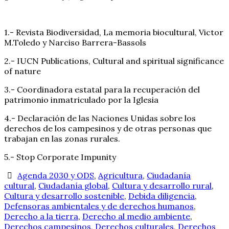
1.- Revista Biodiversidad, La memoria biocultural, Victor
M.Toledo y Narciso Barrera-Bassols
2.- IUCN Publications, Cultural and spiritual significance
of nature
3.- Coordinadora estatal para la recuperación del
patrimonio inmatriculado por la Iglesia
4.- Declaración de las Naciones Unidas sobre los
derechos de los campesinos y de otras personas que
trabajan en las zonas rurales.
5.- Stop Corporate Impunity
Agenda 2030 y ODS
,
Agricultura
,
Ciudadanía
cultural
,
Ciudadanía global
,
Cultura y desarrollo rural
,
Cultura y desarrollo sostenible
,
Debida diligencia
,
Defensoras ambientales y de derechos humanos
,
Derecho a la tierra
,
Derecho al medio ambiente
,
Derechos campesinos
,
Derechos culturales
,
Derechos