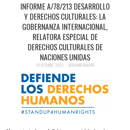
PRENSA Y
INFORME A/78/213 DESARROLLO
Y DERECHOS CULTURALES: LA
COLABORACIONES)
GOBERNANZA INTERNACIONAL,
QUIÉN ES
RELATORA ESPECIAL DE
DERECHOS CULTURALES DE
NACIONES UNIDAS
29 OCTUBRE, 2023
ESTEFANÍA RODERO