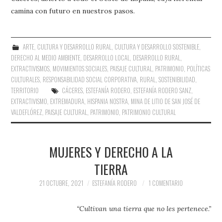
camina con futuro en nuestros pasos.
ARTE
,
CULTURA Y DESARROLLO RURAL
,
CULTURA Y DESARROLLO SOSTENIBLE
,
DERECHO AL MEDIO AMBIENTE
,
DESARROLLO LOCAL
,
DESARROLLO RURAL
,
EXTRACTIVISMOS
,
MOVIMIENTOS SOCIALES
,
PAISAJE CULTURAL
,
PATRIMONIO
,
POLÍTICAS
CULTURALES
,
RESPONSABILIDAD SOCIAL CORPORATIVA
,
RURAL
,
SOSTENIBILIDAD
,
TERRITORIO
CÁCERES
,
ESTEFANÍA RODERO
,
ESTEFANÍA RODERO SANZ
,
EXTRACTIVISMO
,
EXTREMADURA
,
HISPANIA NOSTRA
,
MINA DE LITIO DE SAN JOSÉ DE
VALDEFLÓREZ
,
PAISAJE CULTURAL
,
PATRIMONIO
,
PATRIMONIO CULTURAL
MUJERES Y DERECHO A LA
TIERRA
21 OCTUBRE, 2021
ESTEFANÍA RODERO
1 COMENTARIO
“Cultivan una tierra que no les pertenece.”