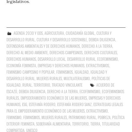
legislativos.
AGENDA 2030 Y ODS
,
AGRICULTURA
,
CIUDADANÍA GLOBAL
,
CULTURA Y
DESARROLLO RURAL
,
CULTURA Y DESARROLLO SOSTENIBLE
,
DEBIDA DILIGENCIA
,
DEFENSORAS AMBIENTALES Y DE DERECHOS HUMANOS
,
DERECHO A LA TIERRA
,
DERECHO AL MEDIO AMBIENTE
,
DERECHOS CAMPESINOS
,
DERECHOS CULTURALES
,
DERECHOS HUMANOS
,
DESARROLLO LOCAL
,
DESARROLLO RURAL
,
ECOFEMINISMO
,
ECONOMÍA FEMINISTA
,
EMPRESAS Y DERECHOS HUMANOS
,
EXTRACTIVISMOS
,
FEMINISMO CAMPESINO Y POPULAR
,
FEMINISMOS
,
IGUALDAD
,
IGUALDAD Y
DESARROLLO RURAL
,
MUJERES RURALES
,
MULTILATERALISMO
,
POLÍTICAS DE
IGUALDAD
,
RURAL
,
TERRITORIO
,
TRATADO VINCULANTE
ACUERDO DE
ESCAZÚ
,
DEBIDA DILIGENCIA
,
DERECHO A LA TIERRA
,
ECOFEMINISMO
,
ECOFEMINISMOS
RURALES
,
EMPODERAMIENTO ECONÓMICO DE LAS MUJERES
,
EMPRESAS Y DERECHOS
HUMANOS
,
ESG
,
ESTEFANÍA RODERO
,
ESTEFANÍA RODERO SANZ
,
ESTRATEGIAS LEGALES
PARA EL EMPODERAMIENTO ECONÓMICO DE LAS MUJERES
,
EXTRACTIVISMO
,
FEMINISMO
,
FEMINISMOS
,
MUJERES RURALES
,
PATRIMONIO RURAL
,
POBREZA
,
POLÍTICA
EXTERIOR FEMINISTA
,
SOBERANÍA ALIMENTARIA
,
TERRITORIO
,
TIERRA
,
TITULARIDAD
COMPARTIDA
,
UNESCO