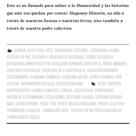
Este es un llamado para salvar a la Humanidad y las historias
que aún nos quedan por contar. Hagamos Historia, no sólo a
través de nuestros lienzos o nuestras letras, sino también a
través de nuestro poder colectivo.
AGENDA 2030 Y ODS
,
ARTE
,
CIUDADANÍA CULTURAL
,
CIUDADANÍA GLOBAL
,
CULTURA DE PAZ
,
CULTURA Y DESARROLLO SOSTENIBLE
,
DEBIDA DILIGENCIA
,
DEFENSORAS AMBIENTALES Y DE DERECHOS HUMANOS
,
DERECHO AL MEDIO AMBIENTE
,
DERECHOS CULTURALES
,
DERECHOS DE LA NATURALEZA
,
DERECHOS HUMANOS
,
ECOFEMINISMO
,
ECONOMÍA FEMINISTA
,
ECONOMÍA SOCIAL
,
EXTRACTIVISMOS
,
FAIR
CULTURE
,
MOVIMIENTOS SOCIALES
,
MULTILATERALISMO
ARTES
,
ARTISTAS
,
ARTISTS4TREATY
,
CAMBIO CLIMÁTICO
,
CIENCIA
,
CREATIVIDAD
,
CREATIVIDAD
ARTÍSTICA
,
ECOFEMINISMO
,
ECOLOGISMO
,
ESTEFANÍA RODERO
,
ESTEFANÍA RODERO
SANZ
,
EXTRACTIVISMO
,
FOSSIL FUEL TREATY
,
MULTILATERALISMO
,
PODER COLECTIVO
,
TRANSICIÓN ECOSOCIAL
,
TRANSICIÓN JUSTA
,
TRATADO DE NO PROLIFERACIÓN DE
COMBUSTIBLES FÓSILES