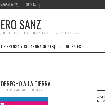
OLABORACIONES)
QUIÉN ES
DERO SANZ
OQUE DE DERECHOS HUMANOS Y DE LA NATURALEZA
 DE PRENSA Y COLABORACIONES)
QUIÉN ES
Busc
 DERECHO A LA TIERRA
ESTEFANÍA RODERO
1 COMENTARIO
#Art
No P