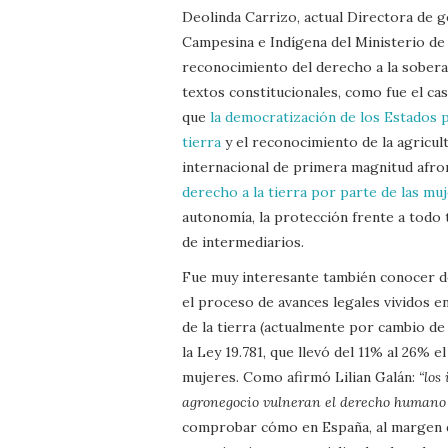
Deolinda Carrizo, actual Directora de gé
Campesina e Indígena del Ministerio de 
reconocimiento del derecho a la soberan
textos constitucionales, como fue el ca
que
la democratización de los Estados p
tierra
y el reconocimiento de la agricult
internacional de primera magnitud afr
derecho a la tierra por parte de las mu
autonomía, la protección frente a todo t
de intermediarios.
Fue muy interesante también conocer de
el proceso de avances legales vividos en
de la tierra (actualmente por cambio d
la Ley 19.781, que llevó del 11% al 26% e
mujeres. Como afirmó Lilian Galán:
“los
agronegocio vulneran el derecho humano d
comprobar cómo en España, al margen de