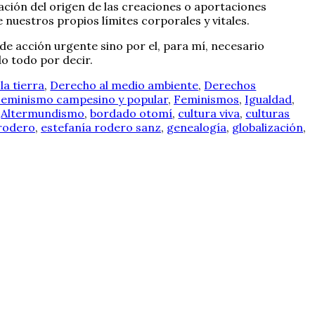
ización del origen de las creaciones o aportaciones
e nuestros propios límites corporales y vitales.
de acción urgente sino por el, para mí, necesario
do todo por decir.
la tierra
,
Derecho al medio ambiente
,
Derechos
eminismo campesino y popular
,
Feminismos
,
Igualdad
,
Altermundismo
,
bordado otomí
,
cultura viva
,
culturas
 rodero
,
estefanía rodero sanz
,
genealogía
,
globalización
,