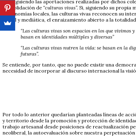
Así, siguiendo las aportaciones realizadas por dichos col
consolidación de
“culturas vivas”.
Si, siguiendo su propia 
y economías locales, las culturas vivas reconocen su inte
global y mediática, el enraizamiento abierto a la totali
“Las culturas vivas son espacios en los que vivimos y
basan en identidades múltiples y diversas”
“Las culturas vivas nutren la vida: se basan en la di
futuras”.
Se entiende, por tanto, que no puede existir una democra
necesidad de incorporar al discurso internacional la visi
Por todo lo anterior quedarían planteadas líneas de acción
y territorio desde la promoción y protección de identidad
trabajo artesanal desde posiciones de reactualización p
neoliberal, la autoevaluación sobre nuestra perpetuació