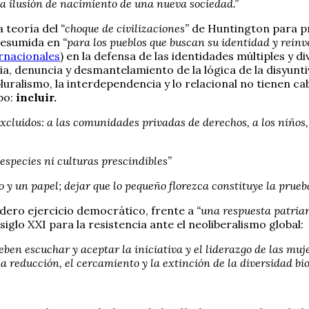
a ilusión de nacimiento de una nueva sociedad.”
a teoría del
“choque de civilizaciones”
de Huntington para pr
(resumida en
“para los pueblos que buscan su identidad y reinv
rnacionales
) en la defensa de las identidades múltiples y di
ia, denuncia y desmantelamiento de la lógica de la disyunt
l pluralismo, la interdependencia y lo relacional no tienen 
bo:
incluir.
cluidos: a las comunidades privadas de derechos, a los niños, a
species ni culturas prescindibles”
o y un papel; dejar que lo pequeño florezca constituye la prue
adero ejercicio democrático, frente a
“una respuesta patriarc
glo XXI para la resistencia ante el neoliberalismo global:
ben escuchar y aceptar la iniciativa y el liderazgo de las mujer
 reducción, el cercamiento y la extinción de la diversidad bioló