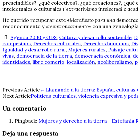
prescindibles?, ¿qué colectivos?, ¿qué creaciones?, ¿qué e
intelectuales o culturales (
“extractivismo intelectual o aca
He querido recuperar este
«Manifiesto para una democraci
reconocimiento y
«reentroncamiento»
con una genealogía c
Agenda 2030 y ODS
,
Cultura y desarrollo sostenible
,
D
campesinos
,
Derechos culturales
,
Derechos humanos
,
Di
Igualdad y desarrollo rural
,
Mujeres rurales
,
Paisaje cultu
vivas
,
democracia de la tierra
,
democracia económica
,
de
identidades
,
libre comerio
,
localización
,
neoliberalismo
,
p
Navegación
Previous Article
←
Llamando a la tierra: España, cultura
Next Article
Políticas culturales, violencia expresiva y pe
de
Un comentario
entradas
Pingback:
Mujeres y derecho a la tierra - Estefanía
Deja una respuesta