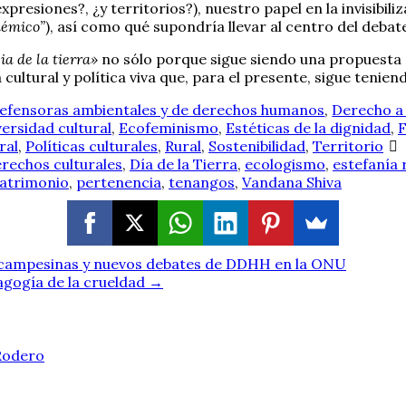
xpresiones?, ¿y territorios?), nuestro papel en la invisibil
démico”
), así como qué supondría llevar al centro del debat
a de la tierra»
no sólo porque sigue siendo una propuesta 
ultural y política viva que, para el presente, sigue tenien
efensoras ambientales y de derechos humanos
,
Derecho a 
versidad cultural
,
Ecofeminismo
,
Estéticas de la dignidad
,
F
ral
,
Políticas culturales
,
Rural
,
Sostenibilidad
,
Territorio
rechos culturales
,
Día de la Tierra
,
ecologismo
,
estefanía
atrimonio
,
pertenencia
,
tenangos
,
Vandana Shiva
s campesinas y nuevos debates de DDHH en la ONU
dagogía de la crueldad
→
 Rodero