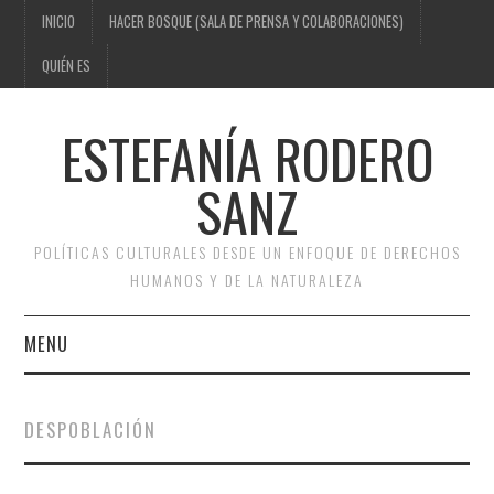
INICIO
HACER BOSQUE (SALA DE PRENSA Y COLABORACIONES)
QUIÉN ES
ESTEFANÍA RODERO
SANZ
POLÍTICAS CULTURALES DESDE UN ENFOQUE DE DERECHOS
HUMANOS Y DE LA NATURALEZA
MENU
INICIO
DESPOBLACIÓN
HACER BOSQUE (SALA DE