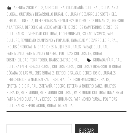
AGENDA 2030 Y ODS
,
AGRICULTURA
,
CIUDADANÍA CULTURAL
,
CIUDADANÍA
GLOBAL
,
CULTURA Y DESARROLLO RURAL
,
CULTURA Y DESARROLLO SOSTENIBLE
,
DEBIDA DILIGENCIA
,
DEFENSORAS AMBIENTALES Y DE DERECHOS HUMANOS
,
DERECHO
A LA TIERRA
,
DERECHO AL MEDIO AMBIENTE
,
DERECHOS CAMPESINOS
,
DERECHOS
CULTURALES
,
DIVERSIDAD CULTURAL
,
ECOFEMINISMO
,
EXTRACTIVISMOS
,
FAIR
CULTURE
,
FEMINISMO CAMPESINO Y POPULAR
,
IGUALDAD Y DESARROLLO RURAL
,
INCLUSIÓN SOCIAL
,
MIGRACIONES
,
MUJERES RURALES
,
PAISAJE CULTURAL
,
PATRIMONIO
,
PATRIMONIO Y GÉNERO
,
POLÍTICAS CULTURALES
,
RURAL
,
SOSTENIBILIDAD
,
TERRITORIO
,
TRANSGENERACIONAL
CIUDADANÍA RURAL
,
CULTURA EN EL ESPACIO RURAL
,
CULTURA RURAL
,
CULTURA Y DESARROLLO RURAL
,
DÉCADA DE LAS MUJERES RURALES
,
DERECHO SALVAJE
,
DERECHOS CULTURALES
,
DERECHOS DE LA NATURALEZA
,
DESPOBLACIÓN
,
ECOFEMINISMOS RURALES
,
EPISTEMICIDIO RURAL
,
ESTEFANÍA RODERO
,
ESTEFANÍA RODERO SANZ
,
MUJERES
RURALES
,
PATRIMONIO
,
PATRIMONIO CULTURAL
,
PATRIMONIO CULTURAL INMATERIAL
,
PATRIMONIO CULTURAL Y DERECHOS HUMANOS
,
PATRIMONIO RURAL
,
POLÍTICAS
CULTURALES
,
REPOBLACIÓN
,
RURAL
,
RURALIDAD
Buscar
BUSCAR