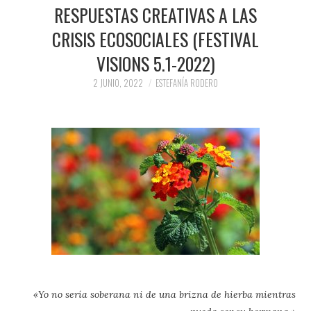
PRENSA Y
RESPUESTAS CREATIVAS A LAS
CRISIS ECOSOCIALES (FESTIVAL
COLABORACIONES)
VISIONS 5.1-2022)
QUIÉN ES
2 JUNIO, 2022
ESTEFANÍA RODERO
«Yo no sería soberana ni de una brizna de hierba mientras