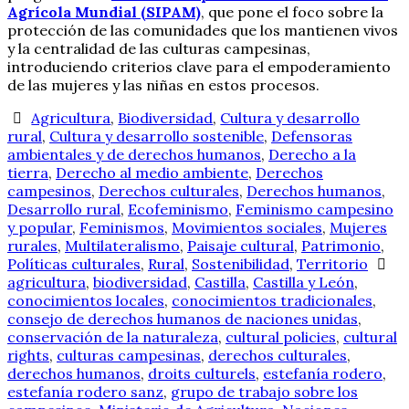
Agrícola Mundial (SIPAM)
, que pone el foco sobre la
protección de las comunidades que los mantienen vivos
y la centralidad de las culturas campesinas,
introduciendo criterios clave para el empoderamiento
de las mujeres y las niñas en estos procesos.
Agricultura
,
Biodiversidad
,
Cultura y desarrollo
rural
,
Cultura y desarrollo sostenible
,
Defensoras
ambientales y de derechos humanos
,
Derecho a la
tierra
,
Derecho al medio ambiente
,
Derechos
campesinos
,
Derechos culturales
,
Derechos humanos
,
Desarrollo rural
,
Ecofeminismo
,
Feminismo campesino
y popular
,
Feminismos
,
Movimientos sociales
,
Mujeres
rurales
,
Multilateralismo
,
Paisaje cultural
,
Patrimonio
,
Políticas culturales
,
Rural
,
Sostenibilidad
,
Territorio
agricultura
,
biodiversidad
,
Castilla
,
Castilla y León
,
conocimientos locales
,
conocimientos tradicionales
,
consejo de derechos humanos de naciones unidas
,
conservación de la naturaleza
,
cultural policies
,
cultural
rights
,
culturas campesinas
,
derechos culturales
,
derechos humanos
,
droits culturels
,
estefanía rodero
,
estefanía rodero sanz
,
grupo de trabajo sobre los