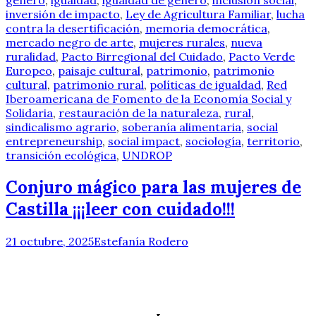
género
,
igualdad
,
igualdad de género
,
inclusión social
,
inversión de impacto
,
Ley de Agricultura Familiar
,
lucha
contra la desertificación
,
memoria democrática
,
mercado negro de arte
,
mujeres rurales
,
nueva
ruralidad
,
Pacto Birregional del Cuidado
,
Pacto Verde
Europeo
,
paisaje cultural
,
patrimonio
,
patrimonio
cultural
,
patrimonio rural
,
políticas de igualdad
,
Red
Iberoamericana de Fomento de la Economía Social y
Solidaria
,
restauración de la naturaleza
,
rural
,
sindicalismo agrario
,
soberanía alimentaria
,
social
entrepreneurship
,
social impact
,
sociología
,
territorio
,
transición ecológica
,
UNDROP
Conjuro mágico para las mujeres de
Castilla ¡¡¡leer con cuidado!!!
21 octubre, 2025
Estefanía Rodero