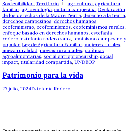
Sostenibilidad
,
Territorio
agricultura
,
agricultura
familiar
,
agroecología
,
cultura campesina
,
Declaración
de los derechos de la Madre Tierra
,
derecho a la tierra
,
derechos campesinos
,
derechos humanos
,
ecofeminismo
,
ecofeminismos
,
ecofeminismos rurales
,
enfoque basado en derechos humanos
,
estefanía
rodero
,
estefanía rodero sanz
,
feminismo campesino y
popular
,
Ley de Agricultura Familiar
,
mujeres rurales
,
nueva ruralidad
,
nuevas ruralidades
,
políticas
agroalimentarias
,
social entrepreneurship
,
social
impact
,
titularidad compartida
,
UNDROP
Patrimonio para la vida
27 julio, 2024
Estefanía Rodero
Quería compartir en este espacio, por si alguien más