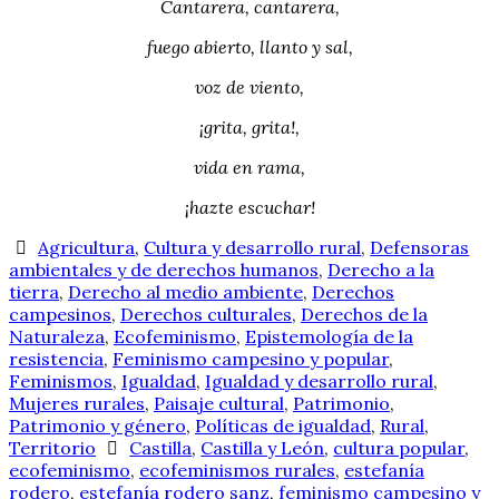
Cantarera, cantarera,
fuego abierto, llanto y sal,
voz de viento,
¡grita, grita!,
vida en rama,
¡hazte escuchar!
Agricultura
,
Cultura y desarrollo rural
,
Defensoras
ambientales y de derechos humanos
,
Derecho a la
tierra
,
Derecho al medio ambiente
,
Derechos
campesinos
,
Derechos culturales
,
Derechos de la
Naturaleza
,
Ecofeminismo
,
Epistemología de la
resistencia
,
Feminismo campesino y popular
,
Feminismos
,
Igualdad
,
Igualdad y desarrollo rural
,
Mujeres rurales
,
Paisaje cultural
,
Patrimonio
,
Patrimonio y género
,
Políticas de igualdad
,
Rural
,
Territorio
Castilla
,
Castilla y León
,
cultura popular
,
ecofeminismo
,
ecofeminismos rurales
,
estefanía
rodero
,
estefanía rodero sanz
,
feminismo campesino y