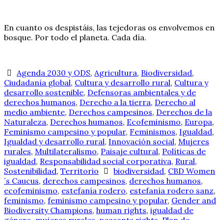
En cuanto os despistáis, las tejedoras os envolvemos en
bosque. Por todo el planeta. Cada día.
Agenda 2030 y ODS
,
Agricultura
,
Biodiversidad
,
Ciudadanía global
,
Cultura y desarrollo rural
,
Cultura y
desarrollo sostenible
,
Defensoras ambientales y de
derechos humanos
,
Derecho a la tierra
,
Derecho al
medio ambiente
,
Derechos campesinos
,
Derechos de la
Naturaleza
,
Derechos humanos
,
Ecofeminismo
,
Europa
,
Feminismo campesino y popular
,
Feminismos
,
Igualdad
,
Igualdad y desarrollo rural
,
Innovación social
,
Mujeres
rurales
,
Multilateralismo
,
Paisaje cultural
,
Políticas de
igualdad
,
Responsabilidad social corporativa
,
Rural
,
Sostenibilidad
,
Territorio
biodiversidad
,
CBD Women
´s Caucus
,
derechos campesinos
,
derechos humanos
,
ecofeminismo
,
estefanía rodero
,
estefanía rodero sanz
,
feminismo
,
feminismo campesino y popular
,
Gender and
Biodiversity Champions
,
human rights
,
igualdad de
género
,
mujeres rurales
,
peasants rights
,
Plan de