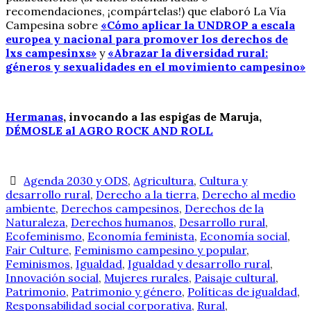
recomendaciones, ¡compártelas!) que elaboró La Vía
Campesina sobre
«Cómo aplicar la UNDROP a escala
europea y nacional para promover los derechos de
lxs campesinxs»
y
«Abrazar la diversidad rural:
géneros y sexualidades en el movimiento campesino»
Hermanas
, invocando a las espigas de Maruja,
DÉMOSLE al AGRO ROCK AND ROLL
Agenda 2030 y ODS
,
Agricultura
,
Cultura y
desarrollo rural
,
Derecho a la tierra
,
Derecho al medio
ambiente
,
Derechos campesinos
,
Derechos de la
Naturaleza
,
Derechos humanos
,
Desarrollo rural
,
Ecofeminismo
,
Economía feminista
,
Economía social
,
Fair Culture
,
Feminismo campesino y popular
,
Feminismos
,
Igualdad
,
Igualdad y desarrollo rural
,
Innovación social
,
Mujeres rurales
,
Paisaje cultural
,
Patrimonio
,
Patrimonio y género
,
Políticas de igualdad
,
Responsabilidad social corporativa
,
Rural
,