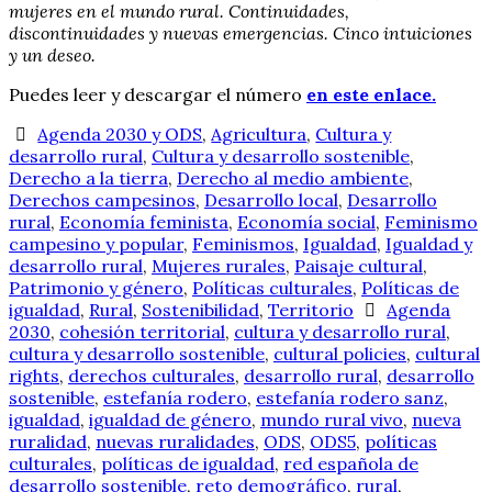
mujeres en el mundo rural. Continuidades,
discontinuidades y nuevas emergencias. Cinco intuiciones
y un deseo.
Puedes leer y descargar el número
en este enlace.
Agenda 2030 y ODS
,
Agricultura
,
Cultura y
desarrollo rural
,
Cultura y desarrollo sostenible
,
Derecho a la tierra
,
Derecho al medio ambiente
,
Derechos campesinos
,
Desarrollo local
,
Desarrollo
rural
,
Economía feminista
,
Economía social
,
Feminismo
campesino y popular
,
Feminismos
,
Igualdad
,
Igualdad y
desarrollo rural
,
Mujeres rurales
,
Paisaje cultural
,
Patrimonio y género
,
Políticas culturales
,
Políticas de
igualdad
,
Rural
,
Sostenibilidad
,
Territorio
Agenda
2030
,
cohesión territorial
,
cultura y desarrollo rural
,
cultura y desarrollo sostenible
,
cultural policies
,
cultural
rights
,
derechos culturales
,
desarrollo rural
,
desarrollo
sostenible
,
estefanía rodero
,
estefanía rodero sanz
,
igualdad
,
igualdad de género
,
mundo rural vivo
,
nueva
ruralidad
,
nuevas ruralidades
,
ODS
,
ODS5
,
políticas
culturales
,
políticas de igualdad
,
red española de
desarrollo sostenible
,
reto demográfico
,
rural
,