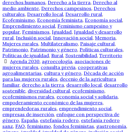
derechos humanos
,
Derecho a la tierra
,
Derecho al
medio ambiente
,
Derechos campesinos
,
Derechos
culturales
,
Desarrollo local
,
Desarrollo rural
,
Ecofeminismo
,
Economía feminista
,
Economía social
,
Emprendimiento social
,
Feminismo campesino y
popular
,
Feminismos
,
Igualdad
,
Igualdad y desarrollo
rural
,
Inclusión social
,
Innovación social
,
Memoria
,
Mujeres rurales
,
Multilateralismo
,
Paisaje cultural
,
Patrimonio
,
Patrimonio y género
,
Políticas culturales
,
Políticas de igualdad
,
Rural
,
Sostenibilidad
,
Territorio
Agenda 2030
,
agroecología
,
asociaciones de
mujeres rurales
,
consulta previa
,
cooperativas
agroalimentarias
,
cultura y género
,
Década de acción
para las mujeres rurales
,
decenio de la agricultura
familiar
,
derecho a la tierra
,
desarrollo local
,
desarrollo
sostenible
,
diversidad cultural
,
ecofeminismo
,
ecofeminismos rurales
,
economía social y solidaria
,
empoderamiento económico de las mujeres
,
emprendedoras rurales
,
emprendimiento social
,
empresas de inserción
,
enfoque con perspectiva de
género
,
España
,
estefanía rodero
,
estefanía rodero
sanz
,
FAO
,
feminismo
,
fondos feministas
,
gastronomía
,