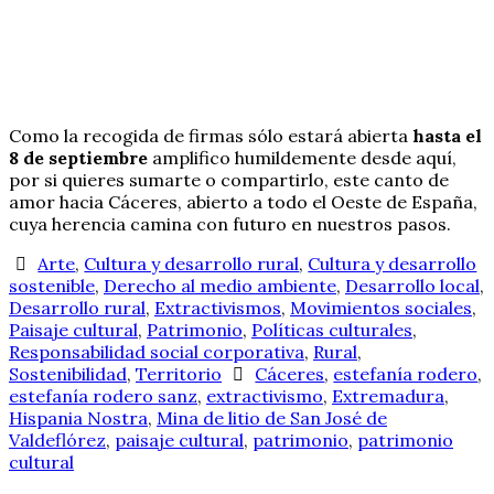
Como la recogida de firmas sólo estará abierta
hasta el
8 de septiembre
amplifico humildemente desde aquí,
por si quieres sumarte o compartirlo, este canto de
amor hacia Cáceres, abierto a todo el Oeste de España,
cuya herencia camina con futuro en nuestros pasos.
Arte
,
Cultura y desarrollo rural
,
Cultura y desarrollo
sostenible
,
Derecho al medio ambiente
,
Desarrollo local
,
Desarrollo rural
,
Extractivismos
,
Movimientos sociales
,
Paisaje cultural
,
Patrimonio
,
Políticas culturales
,
Responsabilidad social corporativa
,
Rural
,
Sostenibilidad
,
Territorio
Cáceres
,
estefanía rodero
,
estefanía rodero sanz
,
extractivismo
,
Extremadura
,
Hispania Nostra
,
Mina de litio de San José de
Valdeflórez
,
paisaje cultural
,
patrimonio
,
patrimonio
cultural