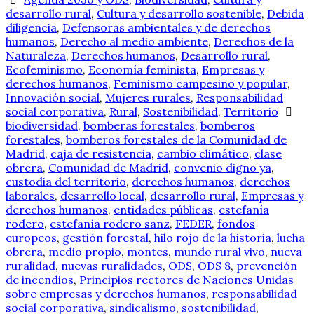
desarrollo rural
,
Cultura y desarrollo sostenible
,
Debida
diligencia
,
Defensoras ambientales y de derechos
humanos
,
Derecho al medio ambiente
,
Derechos de la
Naturaleza
,
Derechos humanos
,
Desarrollo rural
,
Ecofeminismo
,
Economía feminista
,
Empresas y
derechos humanos
,
Feminismo campesino y popular
,
Innovación social
,
Mujeres rurales
,
Responsabilidad
social corporativa
,
Rural
,
Sostenibilidad
,
Territorio
biodiversidad
,
bomberas forestales
,
bomberos
forestales
,
bomberos forestales de la Comunidad de
Madrid
,
caja de resistencia
,
cambio climático
,
clase
obrera
,
Comunidad de Madrid
,
convenio digno ya
,
custodia del territorio
,
derechos humanos
,
derechos
laborales
,
desarrollo local
,
desarrollo rural
,
Empresas y
derechos humanos
,
entidades públicas
,
estefanía
rodero
,
estefanía rodero sanz
,
FEDER
,
fondos
europeos
,
gestión forestal
,
hilo rojo de la historia
,
lucha
obrera
,
medio propio
,
montes
,
mundo rural vivo
,
nueva
ruralidad
,
nuevas ruralidades
,
ODS
,
ODS 8
,
prevención
de incendios
,
Principios rectores de Naciones Unidas
sobre empresas y derechos humanos
,
responsabilidad
social corporativa
,
sindicalismo
,
sostenibilidad
,