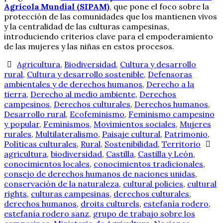
Agrícola Mundial (SIPAM)
, que pone el foco sobre la
protección de las comunidades que los mantienen vivos
y la centralidad de las culturas campesinas,
introduciendo criterios clave para el empoderamiento
de las mujeres y las niñas en estos procesos.
Agricultura
,
Biodiversidad
,
Cultura y desarrollo
rural
,
Cultura y desarrollo sostenible
,
Defensoras
ambientales y de derechos humanos
,
Derecho a la
tierra
,
Derecho al medio ambiente
,
Derechos
campesinos
,
Derechos culturales
,
Derechos humanos
,
Desarrollo rural
,
Ecofeminismo
,
Feminismo campesino
y popular
,
Feminismos
,
Movimientos sociales
,
Mujeres
rurales
,
Multilateralismo
,
Paisaje cultural
,
Patrimonio
,
Políticas culturales
,
Rural
,
Sostenibilidad
,
Territorio
agricultura
,
biodiversidad
,
Castilla
,
Castilla y León
,
conocimientos locales
,
conocimientos tradicionales
,
consejo de derechos humanos de naciones unidas
,
conservación de la naturaleza
,
cultural policies
,
cultural
rights
,
culturas campesinas
,
derechos culturales
,
derechos humanos
,
droits culturels
,
estefanía rodero
,
estefanía rodero sanz
,
grupo de trabajo sobre los