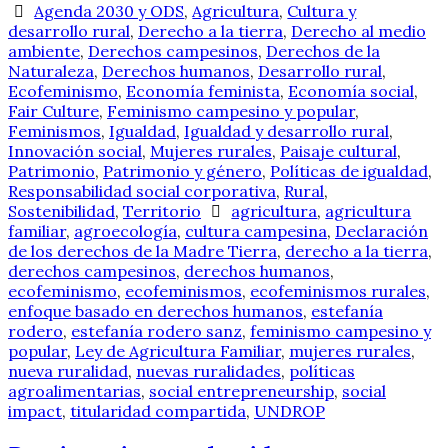
Agenda 2030 y ODS
,
Agricultura
,
Cultura y
desarrollo rural
,
Derecho a la tierra
,
Derecho al medio
ambiente
,
Derechos campesinos
,
Derechos de la
Naturaleza
,
Derechos humanos
,
Desarrollo rural
,
Ecofeminismo
,
Economía feminista
,
Economía social
,
Fair Culture
,
Feminismo campesino y popular
,
Feminismos
,
Igualdad
,
Igualdad y desarrollo rural
,
Innovación social
,
Mujeres rurales
,
Paisaje cultural
,
Patrimonio
,
Patrimonio y género
,
Políticas de igualdad
,
Responsabilidad social corporativa
,
Rural
,
Sostenibilidad
,
Territorio
agricultura
,
agricultura
familiar
,
agroecología
,
cultura campesina
,
Declaración
de los derechos de la Madre Tierra
,
derecho a la tierra
,
derechos campesinos
,
derechos humanos
,
ecofeminismo
,
ecofeminismos
,
ecofeminismos rurales
,
enfoque basado en derechos humanos
,
estefanía
rodero
,
estefanía rodero sanz
,
feminismo campesino y
popular
,
Ley de Agricultura Familiar
,
mujeres rurales
,
nueva ruralidad
,
nuevas ruralidades
,
políticas
agroalimentarias
,
social entrepreneurship
,
social
impact
,
titularidad compartida
,
UNDROP