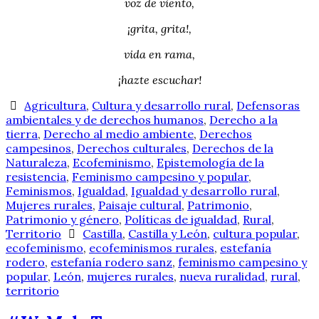
voz de viento,
¡grita, grita!,
vida en rama,
¡hazte escuchar!
Agricultura
,
Cultura y desarrollo rural
,
Defensoras
ambientales y de derechos humanos
,
Derecho a la
tierra
,
Derecho al medio ambiente
,
Derechos
campesinos
,
Derechos culturales
,
Derechos de la
Naturaleza
,
Ecofeminismo
,
Epistemología de la
resistencia
,
Feminismo campesino y popular
,
Feminismos
,
Igualdad
,
Igualdad y desarrollo rural
,
Mujeres rurales
,
Paisaje cultural
,
Patrimonio
,
Patrimonio y género
,
Políticas de igualdad
,
Rural
,
Territorio
Castilla
,
Castilla y León
,
cultura popular
,
ecofeminismo
,
ecofeminismos rurales
,
estefanía
rodero
,
estefanía rodero sanz
,
feminismo campesino y
popular
,
León
,
mujeres rurales
,
nueva ruralidad
,
rural
,
territorio