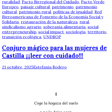
ruralidad
,
Pacto Birregional del Cuidado
,
Pacto Verde
Europeo
,
paisaje cultural
,
patrimonio
,
patrimonio
cultural
,
patrimonio rural
,
políticas de igualdad
,
Red
Iberoamericana de Fomento de la Economía Social y
Solidaria
,
restauración de la naturaleza
,
rural
,
sindicalismo agrario
,
soberanía alimentaria
,
social
entrepreneurship
,
social impact
,
sociología
,
territorio
,
transición ecológica
,
UNDROP
Conjuro mágico para las mujeres de
Castilla ¡¡¡leer con cuidado!!!
21 octubre, 2025
Estefanía Rodero
I
Coge la hogaza del suelo