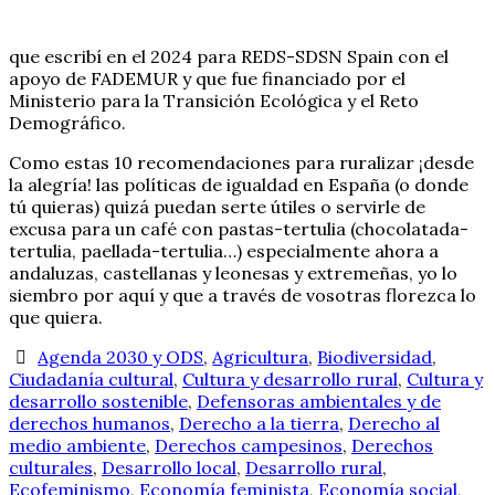
que escribí en el 2024 para REDS-SDSN Spain con el
apoyo de FADEMUR y que fue financiado por el
Ministerio para la Transición Ecológica y el Reto
Demográfico.
Como estas 10 recomendaciones para ruralizar ¡desde
la alegría! las políticas de igualdad en España (o donde
tú quieras) quizá puedan serte útiles o servirle de
excusa para un café con pastas-tertulia (chocolatada-
tertulia, paellada-tertulia…) especialmente ahora a
andaluzas, castellanas y leonesas y extremeñas, yo lo
siembro por aquí y que a través de vosotras florezca lo
que quiera.
Agenda 2030 y ODS
,
Agricultura
,
Biodiversidad
,
Ciudadanía cultural
,
Cultura y desarrollo rural
,
Cultura y
desarrollo sostenible
,
Defensoras ambientales y de
derechos humanos
,
Derecho a la tierra
,
Derecho al
medio ambiente
,
Derechos campesinos
,
Derechos
culturales
,
Desarrollo local
,
Desarrollo rural
,
Ecofeminismo
,
Economía feminista
,
Economía social
,