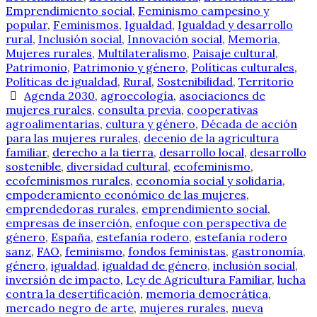
Emprendimiento social
,
Feminismo campesino y
popular
,
Feminismos
,
Igualdad
,
Igualdad y desarrollo
rural
,
Inclusión social
,
Innovación social
,
Memoria
,
Mujeres rurales
,
Multilateralismo
,
Paisaje cultural
,
Patrimonio
,
Patrimonio y género
,
Políticas culturales
,
Políticas de igualdad
,
Rural
,
Sostenibilidad
,
Territorio
Agenda 2030
,
agroecología
,
asociaciones de
mujeres rurales
,
consulta previa
,
cooperativas
agroalimentarias
,
cultura y género
,
Década de acción
para las mujeres rurales
,
decenio de la agricultura
familiar
,
derecho a la tierra
,
desarrollo local
,
desarrollo
sostenible
,
diversidad cultural
,
ecofeminismo
,
ecofeminismos rurales
,
economía social y solidaria
,
empoderamiento económico de las mujeres
,
emprendedoras rurales
,
emprendimiento social
,
empresas de inserción
,
enfoque con perspectiva de
género
,
España
,
estefanía rodero
,
estefanía rodero
sanz
,
FAO
,
feminismo
,
fondos feministas
,
gastronomía
,
género
,
igualdad
,
igualdad de género
,
inclusión social
,
inversión de impacto
,
Ley de Agricultura Familiar
,
lucha
contra la desertificación
,
memoria democrática
,
mercado negro de arte
,
mujeres rurales
,
nueva