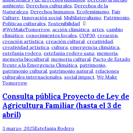
ambiente
,
Derechos culturales
,
Derechos de la
Naturaleza
,
Derechos humanos
,
Ecofeminismo
,
Fair
Culture
,
Innovación social
,
Multilateralismo
,
Patrimonio
,
Políticas culturales
,
Sostenibilidad
#WeMakeTomorrow
,
acción climática
,
artes
,
cambio
climático
,
conocimientos locales
,
COP30
,
creación
,
creación artística
,
creación cultural
,
creatividad
,
creatividad artística
,
cultura
,
emergencia climática
,
estefanía rodero
,
estefanía rodero sanz
,
memoria
,
memoria biocultural
,
memoria cultural
,
Pacto de Estado
frente a la Emergencia Climática
,
patrimonio
,
patrimonio cultural
,
patrimonio natural
,
relaciones
culturales internacionales
,
social impact
,
We Make
Tomorrow
Consulta pública Proyecto de Ley de
Agricultura Familiar (hasta el 3 de
abril)
3 marzo, 2025
Estefanía Rodero