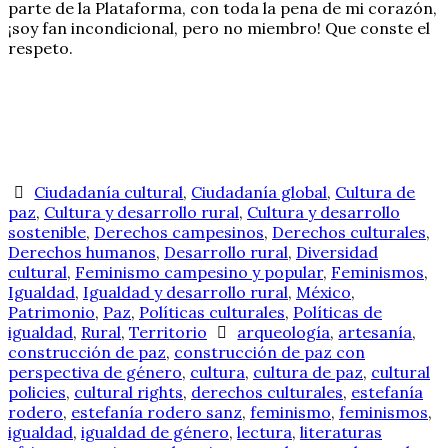
parte de la Plataforma, con toda la pena de mi corazón,
¡soy fan incondicional, pero no miembro! Que conste el
respeto.
Ciudadanía cultural
,
Ciudadanía global
,
Cultura de
paz
,
Cultura y desarrollo rural
,
Cultura y desarrollo
sostenible
,
Derechos campesinos
,
Derechos culturales
,
Derechos humanos
,
Desarrollo rural
,
Diversidad
cultural
,
Feminismo campesino y popular
,
Feminismos
,
Igualdad
,
Igualdad y desarrollo rural
,
México
,
Patrimonio
,
Paz
,
Políticas culturales
,
Políticas de
igualdad
,
Rural
,
Territorio
arqueología
,
artesanía
,
construcción de paz
,
construcción de paz con
perspectiva de género
,
cultura
,
cultura de paz
,
cultural
policies
,
cultural rights
,
derechos culturales
,
estefanía
rodero
,
estefanía rodero sanz
,
feminismo
,
feminismos
,
igualdad
,
igualdad de género
,
lectura
,
literaturas