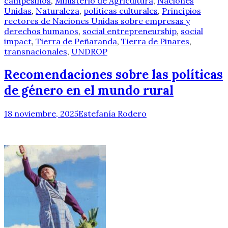
campesinos
,
Ministerio de Agricultura
,
Naciones
Unidas
,
Naturaleza
,
políticas culturales
,
Principios
rectores de Naciones Unidas sobre empresas y
derechos humanos
,
social entrepreneurship
,
social
impact
,
Tierra de Peñaranda
,
Tierra de Pinares
,
transnacionales
,
UNDROP
Recomendaciones sobre las políticas
de género en el mundo rural
18 noviembre, 2025
Estefanía Rodero