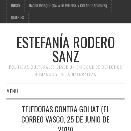
INICIO
HACER BOSQUE (SALA DE PRENSA Y COLABORACIONES)
QUIÉN ES
ESTEFANÍA RODERO
SANZ
POLÍTICAS CULTURALES DESDE UN ENFOQUE DE DERECHOS
HUMANOS Y DE LA NATURALEZA
MENU
INICIO
Na
TEJEDORAS CONTRA GOLIAT (EL
PR
NE
de
CORREO VASCO, 25 DE JUNIO DE
AR
AR
HACER BOSQUE (SALA DE
en
CUL
PO
2019)