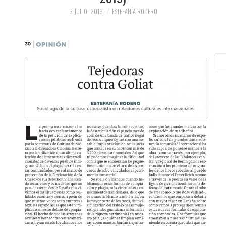
CUL
Y
PRENSA Y
TUR
3 JULIO, 2019
ESTEFANÍA RODERO
SELF
DI
COLABORACIONES)
QUIÉN ES
Buscar