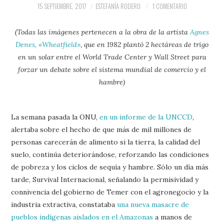
PRENSA Y
15 SEPTIEMBRE, 2017
ESTEFANÍA RODERO
1 COMENTARIO
COLABORACIONES)
(Todas las imágenes pertenecen a la obra de la artista
Agnes
Denes, «Wheatfield»
, que en 1982 plantó 2 hectáreas de trigo
QUIÉN ES
en un solar entre el World Trade Center y Wall Street para
forzar un debate sobre el sistema mundial de comercio y el
hambre)
La semana pasada la ONU,
en un informe de la UNCCD
,
alertaba sobre el hecho de que más de mil millones de
personas carecerán de alimento si la tierra, la calidad del
suelo, continúa deteriorándose, reforzando las condiciones
de pobreza y los ciclos de sequía y hambre. Sólo un día más
tarde, Survival Internacional, señalando la permisividad y
connivencia del gobierno de Temer con el agronegocio y la
industria extractiva, constataba
una nueva masacre de
pueblos indígenas aislados en el Amazonas
a manos de