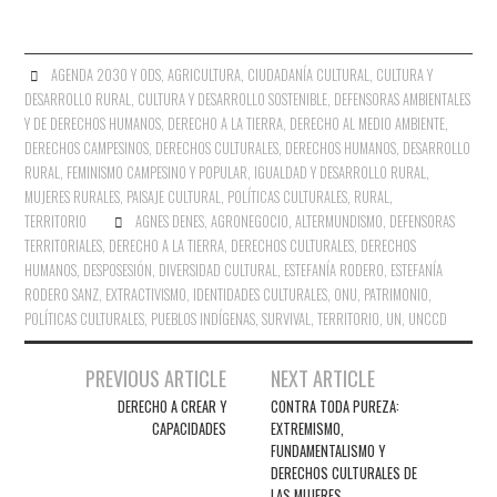
AGENDA 2030 Y ODS
,
AGRICULTURA
,
CIUDADANÍA CULTURAL
,
CULTURA Y
DESARROLLO RURAL
,
CULTURA Y DESARROLLO SOSTENIBLE
,
DEFENSORAS AMBIENTALES
Y DE DERECHOS HUMANOS
,
DERECHO A LA TIERRA
,
DERECHO AL MEDIO AMBIENTE
,
DERECHOS CAMPESINOS
,
DERECHOS CULTURALES
,
DERECHOS HUMANOS
,
DESARROLLO
RURAL
,
FEMINISMO CAMPESINO Y POPULAR
,
IGUALDAD Y DESARROLLO RURAL
,
MUJERES RURALES
,
PAISAJE CULTURAL
,
POLÍTICAS CULTURALES
,
RURAL
,
TERRITORIO
AGNES DENES
,
AGRONEGOCIO
,
ALTERMUNDISMO
,
DEFENSORAS
TERRITORIALES
,
DERECHO A LA TIERRA
,
DERECHOS CULTURALES
,
DERECHOS
HUMANOS
,
DESPOSESIÓN
,
DIVERSIDAD CULTURAL
,
ESTEFANÍA RODERO
,
ESTEFANÍA
RODERO SANZ
,
EXTRACTIVISMO
,
IDENTIDADES CULTURALES
,
ONU
,
PATRIMONIO
,
POLÍTICAS CULTURALES
,
PUEBLOS INDÍGENAS
,
SURVIVAL
,
TERRITORIO
,
UN
,
UNCCD
Navegación
PREVIOUS ARTICLE
NEXT ARTICLE
de
DERECHO A CREAR Y
CONTRA TODA PUREZA:
CAPACIDADES
EXTREMISMO,
entradas
FUNDAMENTALISMO Y
DERECHOS CULTURALES DE
LAS MUJERES