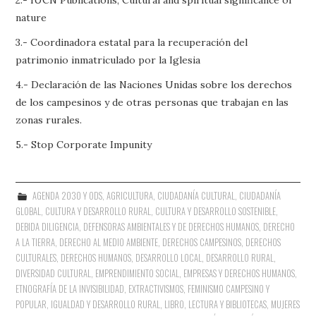
2.- IUCN Publications, Cultural and spiritual significance of
nature
3.- Coordinadora estatal para la recuperación del
patrimonio inmatriculado por la Iglesia
4.- Declaración de las Naciones Unidas sobre los derechos
de los campesinos y de otras personas que trabajan en las
zonas rurales.
5.- Stop Corporate Impunity
AGENDA 2030 Y ODS
,
AGRICULTURA
,
CIUDADANÍA CULTURAL
,
CIUDADANÍA
GLOBAL
,
CULTURA Y DESARROLLO RURAL
,
CULTURA Y DESARROLLO SOSTENIBLE
,
DEBIDA DILIGENCIA
,
DEFENSORAS AMBIENTALES Y DE DERECHOS HUMANOS
,
DERECHO
A LA TIERRA
,
DERECHO AL MEDIO AMBIENTE
,
DERECHOS CAMPESINOS
,
DERECHOS
CULTURALES
,
DERECHOS HUMANOS
,
DESARROLLO LOCAL
,
DESARROLLO RURAL
,
DIVERSIDAD CULTURAL
,
EMPRENDIMIENTO SOCIAL
,
EMPRESAS Y DERECHOS HUMANOS
,
ETNOGRAFÍA DE LA INVISIBILIDAD
,
EXTRACTIVISMOS
,
FEMINISMO CAMPESINO Y
POPULAR
,
IGUALDAD Y DESARROLLO RURAL
,
LIBRO, LECTURA Y BIBLIOTECAS
,
MUJERES