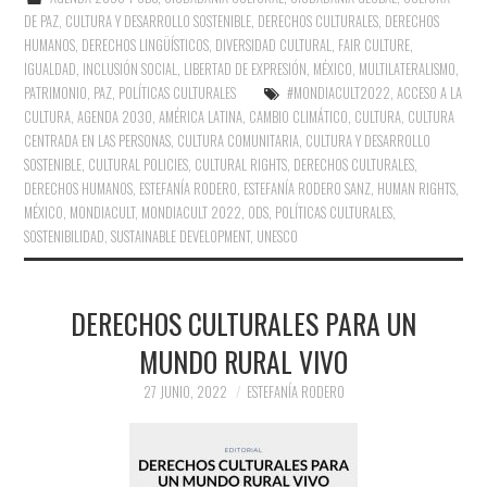
DE PAZ
,
CULTURA Y DESARROLLO SOSTENIBLE
,
DERECHOS CULTURALES
,
DERECHOS
HUMANOS
,
DERECHOS LINGÜÍSTICOS
,
DIVERSIDAD CULTURAL
,
FAIR CULTURE
,
IGUALDAD
,
INCLUSIÓN SOCIAL
,
LIBERTAD DE EXPRESIÓN
,
MÉXICO
,
MULTILATERALISMO
,
PATRIMONIO
,
PAZ
,
POLÍTICAS CULTURALES
#MONDIACULT2022
,
ACCESO A LA
CULTURA
,
AGENDA 2030
,
AMÉRICA LATINA
,
CAMBIO CLIMÁTICO
,
CULTURA
,
CULTURA
CENTRADA EN LAS PERSONAS
,
CULTURA COMUNITARIA
,
CULTURA Y DESARROLLO
SOSTENIBLE
,
CULTURAL POLICIES
,
CULTURAL RIGHTS
,
DERECHOS CULTURALES
,
DERECHOS HUMANOS
,
ESTEFANÍA RODERO
,
ESTEFANÍA RODERO SANZ
,
HUMAN RIGHTS
,
MÉXICO
,
MONDIACULT
,
MONDIACULT 2022
,
ODS
,
POLÍTICAS CULTURALES
,
SOSTENIBILIDAD
,
SUSTAINABLE DEVELOPMENT
,
UNESCO
DERECHOS CULTURALES PARA UN
MUNDO RURAL VIVO
27 JUNIO, 2022
ESTEFANÍA RODERO