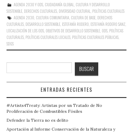
AGENDA 2030 Y ODS
,
CIUDADANÍA GLOBAL
,
CULTURA Y DESARROLLO
SOSTENIBLE
,
DERECHOS CULTURALES
,
DIVERSIDAD CULTURAL
,
POLÍTICAS CULTURALES
AGENDA 2030
,
CULTURA COMUNITARIA
,
CULTURA DE BASE
,
DERECHOS
CULTURALES
,
DESARROLLO SOSTENIBLE
,
ESTEFANÍA RODERO
,
ESTEFANÍA RODERO SANZ
,
LOCALIZACIÓN DE LOS ODS
,
OBJETIVOS DE DESARROLLO SOSTENIBLE
,
ODS
,
POLÍTICAS
CULTURALES
,
POLÍTICAS CULTURALES LOCALES
,
POLÍTICAS CULTURALES PÚBLICAS
,
SDGS
Buscar
BUSCAR
ENTRADAS RECIENTES
#Artists4Treaty: Artistas por un Tratado de No
Proliferación de Combustibles Fósiles
Defender la Tierra no es delito
Aportación al Informe Conservación de la Naturaleza y