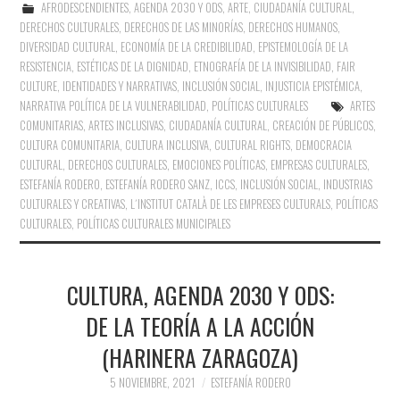
AFRODESCENDIENTES
,
AGENDA 2030 Y ODS
,
ARTE
,
CIUDADANÍA CULTURAL
,
DERECHOS CULTURALES
,
DERECHOS DE LAS MINORÍAS
,
DERECHOS HUMANOS
,
DIVERSIDAD CULTURAL
,
ECONOMÍA DE LA CREDIBILIDAD
,
EPISTEMOLOGÍA DE LA
RESISTENCIA
,
ESTÉTICAS DE LA DIGNIDAD
,
ETNOGRAFÍA DE LA INVISIBILIDAD
,
FAIR
CULTURE
,
IDENTIDADES Y NARRATIVAS
,
INCLUSIÓN SOCIAL
,
INJUSTICIA EPISTÉMICA
,
NARRATIVA POLÍTICA DE LA VULNERABILIDAD
,
POLÍTICAS CULTURALES
ARTES
COMUNITARIAS
,
ARTES INCLUSIVAS
,
CIUDADANÍA CULTURAL
,
CREACIÓN DE PÚBLICOS
,
CULTURA COMUNITARIA
,
CULTURA INCLUSIVA
,
CULTURAL RIGHTS
,
DEMOCRACIA
CULTURAL
,
DERECHOS CULTURALES
,
EMOCIONES POLÍTICAS
,
EMPRESAS CULTURALES
,
ESTEFANÍA RODERO
,
ESTEFANÍA RODERO SANZ
,
ICCS
,
INCLUSIÓN SOCIAL
,
INDUSTRIAS
CULTURALES Y CREATIVAS
,
L´INSTITUT CATALÀ DE LES EMPRESES CULTURALS
,
POLÍTICAS
CULTURALES
,
POLÍTICAS CULTURALES MUNICIPALES
CULTURA, AGENDA 2030 Y ODS:
DE LA TEORÍA A LA ACCIÓN
(HARINERA ZARAGOZA)
5 NOVIEMBRE, 2021
ESTEFANÍA RODERO