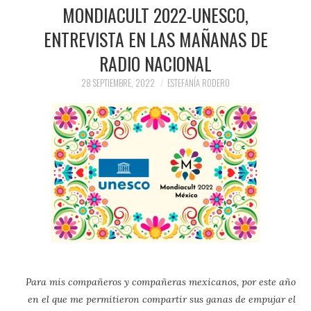
PRENSA Y
MONDIACULT 2022-UNESCO,
ENTREVISTA EN LAS MAÑANAS DE
COLABORACIONES)
RADIO NACIONAL
QUIÉN ES
28 SEPTIEMBRE, 2022
ESTEFANÍA RODERO
Para mis compañeros y compañeras mexicanos, por este año
en el que me permitieron compartir sus ganas de empujar el