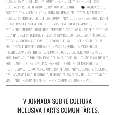
RURALES
,
PAISAJE CULTURAL
,
PATRIMONIO
,
PATRIMONIO Y GÉNERO
,
POLÍTICAS
CULTURALES
,
RURAL
,
TERRITORIO
,
TRATADO VINCULANTE
AGENDA 2030
,
AGROECOLOGÍA
,
AMÉRICA LATINA
,
ARTES INCLUSIVAS
,
BIBLIOTECAS
,
BIBLIOTECAS
RURALES
,
CUARTO SECTOR
,
CULTURA COMUNITARIA
,
CULTURA Y DESARROLLO RURAL
,
DEFENSORES DE LOS DERECHOS CULTURALES
,
DERECHO AL PATRIMONIO
,
DERECHO AL
PATRIMONIO CULTURAL
,
DERECHOS CAMPESINOS
,
DERECHOS CULTURALES
,
DERECHOS
DE LA NATURALEZA
,
DERECHOS HUMANOS
,
DESARROLLO RURAL
,
ESTEFANÍA RODERO
,
ESTEFANÍA RODERO SANZ
,
EXPOLIO
,
EXPOLIO CULTURAL
,
FUNCIÓN SOCIAL DE LAS
BIBLIOTECAS
,
FUNDACIÓN INTERARTS
,
IMPACTO AMBIENTAL
,
IMPACTO SOCIAL
,
INMATRICULACIONES
,
INTERARTS
,
MEMORIA BIOCULTURAL
,
MERCADO NEGRO DE
ARTE
,
MONDIACULT
,
MUNICIPALISMO
,
ODS
,
PAISAJE CULTURAL
,
POLÍTICAS CULTURALES
,
POR UN MUNDO RURAL VIVO
,
POSDESARROLLO
,
PRINCIPIO DE RECIPROCIDAD
,
RECIPROCIDAD
,
RED RURAL NACIONAL
,
RURAL
,
SOBERANÍA ALIMENTARIA
,
SOCIEDAD
CIVIL
,
SOSTENIBILIDAD
,
TERRITORIO
,
TERRITORIOS
,
TRATADO VINCULANTE
,
TRATADO
VINCULANTE TRANSNACIONALES Y DERECHOS HUMANOS
,
TRIPLE IMPACTO
V JORNADA SOBRE CULTURA
INCLUSIVA I ARTS COMUNITÀRIES.