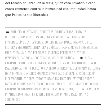
del Estado de Israel en la feria, quien está llevando a cabo
estos crímenes contra la humanidad con impunidad, hasta
que Palestina sea liberada.»
ARTE
,
BIBLIODIVERSIDAD
,
BIBLIOTECAS
,
CULTURA DE PAZ
,
DERECHOS
CULTURALES
,
DERECHOS HUMANOS
,
DIVERSIDAD CULTURAL
,
EDUCACIÓN
,
EPISTEMOLOGÍA DE LA RESISTENCIA
,
EUROPA
,
HUMANIDADES
,
INFANCIA
,
LIBRO,
LECTURA Y BIBLIOTECAS
,
LITERATURA Y CRÍTICA LITERARIA
,
MOVIMIENTOS SOCIALES
,
MULTILATERALISMO
,
PAZ
,
POLÍTICAS CULTURALES
,
POLÍTICAS DE LECTURA
,
RESPONSABILIDAD SOCIAL CORPORATIVA
,
VIOLENCIA POLÍTICA
ÁLBUM
ILUSTRADO
,
AUTORES
,
BIBLIODIVERSIDAD
,
BIBLIOTECAS
,
CREATIVIDAD
,
CULTURA DE
PAZ
,
CULTURAL RIGHTS
,
DERECHO A LA LECTURA
,
DERECHOS CULTURALES
,
DERECHOS
DE LA INFANCIA
,
DERECHOS HUMANOS
,
DIVERSIDAD CULTURAL
,
EDICIÓN
,
EDICIÓN
INDEPENDIENTE
,
EDITORES
,
EDITORES INFANTILES
,
EDITORIAL
,
ESTEFANÍA RODERO
,
ESTEFANÍA RODERO SANZ
,
FERIA DE BOLONIA
,
FERIA DEL LIBRO INFANTIL DE BOLONIA
,
ILUSTRACIÓN
,
ILUSTRADORES
,
INFANCIA
,
INFANCIA PALESTINA
,
LECTURA
,
LIBRO
,
LIBRO
INFANTIL
,
LIBRO INFANTIL Y JUVENIL
,
LITERATURA INFANTIL
,
PALESTINA
,
PAZ
,
SOLIDARIDAD