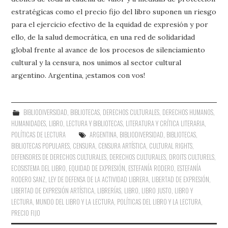
estratégicas como el precio fijo del libro suponen un riesgo
para el ejercicio efectivo de la equidad de expresión y por
ello, de la salud democrática, en una red de solidaridad
global frente al avance de los procesos de silenciamiento
cultural y la censura, nos unimos al sector cultural
argentino. Argentina, ¡estamos con vos!
BIBLIODIVERSIDAD
,
BIBLIOTECAS
,
DERECHOS CULTURALES
,
DERECHOS HUMANOS
,
HUMANIDADES
,
LIBRO, LECTURA Y BIBLIOTECAS
,
LITERATURA Y CRÍTICA LITERARIA
,
POLÍTICAS DE LECTURA
ARGENTINA
,
BIBLIODIVERSIDAD
,
BIBLIOTECAS
,
BIBLIOTECAS POPULARES
,
CENSURA
,
CENSURA ARTÍSTICA
,
CULTURAL RIGHTS
,
DEFENSORES DE DERECHOS CULTURALES
,
DERECHOS CULTURALES
,
DROITS CULTURELS
,
ECOSISTEMA DEL LIBRO
,
EQUIDAD DE EXPRESIÓN
,
ESTEFANÍA RODERO
,
ESTEFANÍA
RODERO SANZ
,
LEY DE DEFENSA DE LA ACTIVIDAD LIBRERA
,
LIBERTAD DE EXPRESIÓN
,
LIBERTAD DE EXPRESIÓN ARTÍSTICA
,
LIBRERÍAS
,
LIBRO
,
LIBRO JUSTO
,
LIBRO Y
LECTURA
,
MUNDO DEL LIBRO Y LA LECTURA
,
POLÍTICAS DEL LIBRO Y LA LECTURA
,
PRECIO FIJO