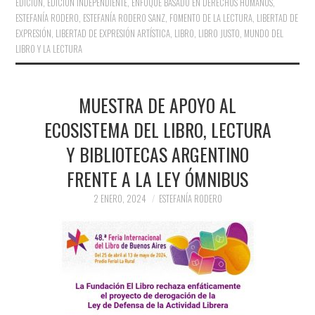
EDICIÓN
,
EDICIÓN INDEPENDIENTE
,
ENFOQUE BASADO EN DERECHOS HUMANOS
,
ESTEFANÍA RODERO
,
ESTEFANÍA RODERO SANZ
,
FOMENTO DE LA LECTURA
,
LIBERTAD DE
EXPRESIÓN
,
LIBERTAD DE EXPRESIÓN ARTÍSTICA
,
LIBRO
,
LIBRO JUSTO
,
MUNDO DEL
LIBRO Y LA LECTURA
MUESTRA DE APOYO AL
ECOSISTEMA DEL LIBRO, LECTURA
Y BIBLIOTECAS ARGENTINO
FRENTE A LA LEY ÓMNIBUS
2 ENERO, 2024
ESTEFANÍA RODERO