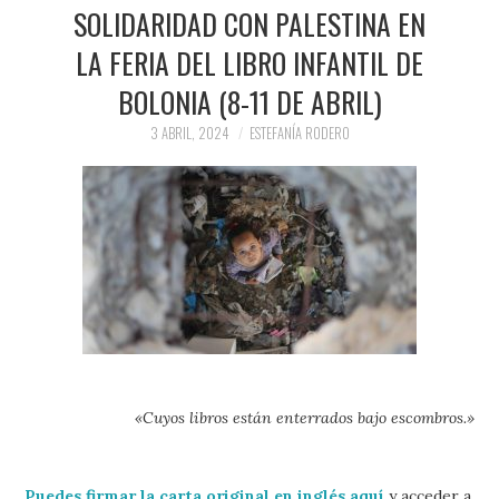
PRENSA Y
SOLIDARIDAD CON PALESTINA EN
LA FERIA DEL LIBRO INFANTIL DE
COLABORACIONES)
BOLONIA (8-11 DE ABRIL)
QUIÉN ES
3 ABRIL, 2024
ESTEFANÍA RODERO
«Cuyos libros están enterrados bajo escombros.»
Puedes firmar
la carta original en inglés aquí
y acceder a