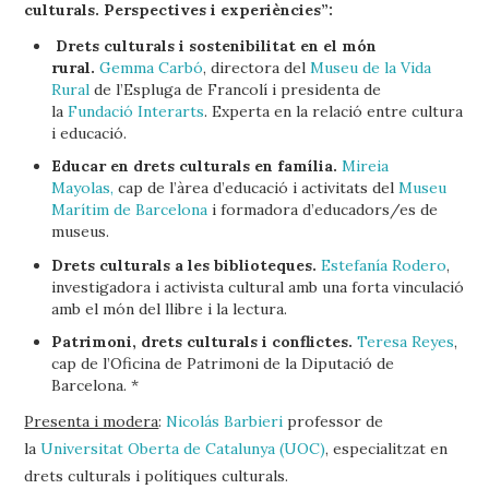
culturals. Perspectives i experiències”:
Drets culturals i sostenibilitat en el món
rural.
Gemma Carbó
, directora del
Museu de la Vida
Rural
de l’Espluga de Francolí i presidenta de
la
Fundació Interarts
. Experta en la relació entre cultura
i educació.
Educar en drets culturals en família.
Mireia
Mayolas,
cap de l’àrea d’educació i activitats del
Museu
Marítim de Barcelona
i formadora d’educadors/es de
museus.
Drets culturals a les biblioteques.
Estefanía Rodero
,
investigadora i activista cultural amb una forta vinculació
amb el món del llibre i la lectura.
Patrimoni, drets culturals i conflictes.
Teresa Reyes
,
cap de l’Oficina de Patrimoni de la Diputació de
Barcelona. *
Presenta i modera
:
Nicolás Barbieri
professor de
la
Universitat Oberta de Catalunya (UOC)
, especialitzat en
drets culturals i polítiques culturals.