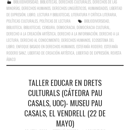
BIBLIODIVERSIDAD
,
BIBLIOTECAS
,
DERECHOS CULTURALES
,
DERECHOS DE LAS
MINORÍAS
,
DERECHOS HUMANOS
,
DERECHOS LINGÜÍSTICOS
,
HUMANIDADES
,
LIBERTAD
DE EXPRESIÓN
,
LIBRO, LECTURA Y BIBLIOTECAS
,
LITERATURA Y CRÍTICA LITERARIA
,
POLÍTICAS CULTURALES
,
POLÍTICAS DE LECTURA
BIBLIODIVERSIDAD
,
BIBLIOTECA
,
BIBLIOTECAS
,
CENSURA
,
DEMOCRACIA
,
DEMOCRACIA CULTURAL
,
DERECHO A LA CREACIÓN ARTÍSTICA
,
DERECHO A LA INFORMACIÓN
,
DERECHO A LA
LECTURA
,
DERECHO AL CONOCIMIENTO
,
DERECHOS HUMANOS
,
ECOSISTEMA DEL
LIBRO
,
ENFOQUE BASADO EN DERECHOS HUMANOS
,
ESTEFANÍA RODERO
,
ESTEFANÍA
RODERO SANZ
,
LIBERTAD DE CREACIÓN ARTÍSTICA
,
LIBERTAD DE EXPRESIÓN
,
REVISTA
ÁBACO
TALLER EDUCAR EN DRETS
CULTURALS (CÁTEDRA PAU
CASALS, UOC)- MUSEU PAU
CASALS, EL VENDRELL (22 DE
MAYO)