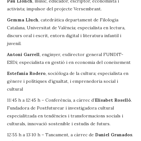
Pau Llonch
, músic, educador, escriptor, economista i
activista; impulsor del projecte Versembrant.
Gemma Lluch
, catedràtica departament de Filologia
Catalana, Universitat de València; especialista en lectura,
discurs oral i escrit, entorn digital i literatura infantil i
juvenil.
Antoni Garrell
, enginyer, exdirector general FUNDIT-
ESDi; especialista en gestió i en economia del coneixement
Estefanía Rodero
, sociòloga de la cultura; especialista en
gènere i polítiques d’igualtat, i emprenedoria social i
cultural
11:45 h a 12:45 h – Conferència, a càrrec d’
Elisabet Roselló
.
Fundadora de Postfuturear i investigadora cultural
especialitzada en tendències i transformacions socials i
culturals, innovació sostenible i estudis de futurs.
12:55 h a 13:10 h – Tancament, a càrrec de
Daniel Granados
.