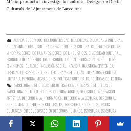
Músic, productor i investigador cultural. Delegat de Drets
Culturals de l’Ajuntament de Barcelona
AGENDA 2030 Y ODS
,
BIBLIODIVERSIDAD
,
BIBLIOTECAS
,
CIUDADANÍA CULTURAL
,
CIUDADANÍA GLOBAL
,
CULTURA DE PAZ
,
DERECHOS CULTURALES
,
DERECHOS DE LAS
MINORÍAS
,
DERECHOS HUMANOS
,
DERECHOS LINGÜÍSTICOS
,
DIVERSIDAD CULTURAL
,
ECONOMÍA DE LA CREDIBILIDAD
,
ECONOMÍA SOCIAL
,
EDUCACIÓN
,
FAIR CULTURE
,
FEMINISMOS
,
IGUALDAD
,
INCLUSIÓN SOCIAL
,
INFANCIA
,
INJUSTICIA EPISTÉMICA
,
LIBERTAD DE EXPRESIÓN
,
LIBRO, LECTURA Y BIBLIOTECAS
,
LITERATURA Y CRÍTICA
LITERARIA
,
MEMORIA
,
MIGRACIONES
,
POLÍTICAS CULTURALES
,
POLÍTICAS DE LECTURA
BARCELONA
,
BIBLIOTECAS
,
BIBLIOTECAS COMUNITARIAS
,
BIBLIOTECAS DE
BARCELONA
,
CULTURAL POLICIES
,
CULTURAL RIGHTS
,
DERECHO A LA CREACIÓN
ARTÍSTICA
,
DERECHO A LA INFORMACIÓN
,
DERECHO A LA LECTURA
,
DERECHO AL
CONOCIMIENTO
,
DERECHOS CULTURALES
,
DERECHOS LINGÜÍSTICOS
,
DROITS
CULTURELS
,
ENFOQUE BASADO EN DERECHOS HUMANOS
,
ESCRITURA
,
ESCRITURA
CREATIVA
,
ESTEFANÍA RODERO
,
ESTEFANÍA RODERO SANZ
,
EXCLUSIÓN SOCIAL
,
FUNCIÓN SOCIAL DE LAS BIBLIOTECAS
,
HUMAN RIGHTS
,
INCLUSIÓN SOCIAL
,
INJUSTICIA
EPISTÉMICA
,
INJUSTICIA SOCIAL
,
LECTURA
,
LECTURA Y BIBLIOTECAS
,
LEER
,
LIBRO
,