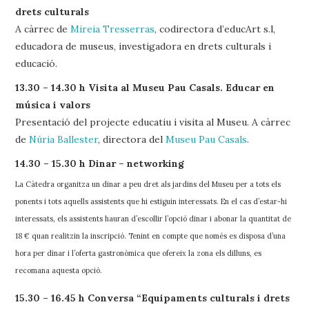
drets culturals
A càrrec de
Mireia Tresserras
, codirectora d’educArt s.l,
educadora de museus, investigadora en drets culturals i
educació.
13.30 – 14.30 h Visita al Museu Pau Casals. Educar en
música i valors
Presentació del projecte educatiu i visita al Museu. A càrrec
de
Núria Ballester
, directora del
Museu Pau Casals
.
14.30 – 15.30 h Dinar – networking
La Càtedra organitza un dinar a peu dret als jardins del Museu per a tots els
ponents i tots aquells assistents que hi estiguin interessats. En el cas d’estar-hi
interessats, els assistents hauran d’escollir l’opció dinar i abonar la quantitat de
18 € quan realitzin la inscripció. Tenint en compte que només es disposa d’una
hora per dinar i l’oferta gastronòmica que ofereix la zona els dilluns, es
recomana aquesta opció.
15.30 – 16.45 h Conversa “Equipaments culturals i drets