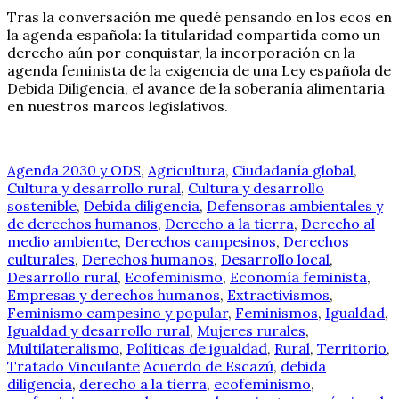
Tras la conversación me quedé pensando en los ecos en
la agenda española: la titularidad compartida como un
derecho aún por conquistar, la incorporación en la
agenda feminista de la exigencia de una Ley española de
Debida Diligencia, el avance de la soberanía alimentaria
en nuestros marcos legislativos.
Agenda 2030 y ODS
,
Agricultura
,
Ciudadanía global
,
Cultura y desarrollo rural
,
Cultura y desarrollo
sostenible
,
Debida diligencia
,
Defensoras ambientales y
de derechos humanos
,
Derecho a la tierra
,
Derecho al
medio ambiente
,
Derechos campesinos
,
Derechos
culturales
,
Derechos humanos
,
Desarrollo local
,
Desarrollo rural
,
Ecofeminismo
,
Economía feminista
,
Empresas y derechos humanos
,
Extractivismos
,
Feminismo campesino y popular
,
Feminismos
,
Igualdad
,
Igualdad y desarrollo rural
,
Mujeres rurales
,
Multilateralismo
,
Políticas de igualdad
,
Rural
,
Territorio
,
Tratado Vinculante
Acuerdo de Escazú
,
debida
diligencia
,
derecho a la tierra
,
ecofeminismo
,