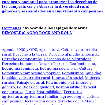
europea y nacional para promover los derechos de
lxs campesinxs»
y
«Abrazar la diversidad rural:
géneros y sexualidades en el movimiento campesino»
Hermanas
, invocando a las espigas de Maruja,
DÉMOSLE al AGRO ROCK AND ROLL
Agenda 2030 y ODS
,
Agricultura
,
Cultura y desarrollo
rural
,
Derecho a la tierra
,
Derecho al medio ambiente
,
Derechos campesinos
,
Derechos de la Naturaleza
,
Derechos humanos
,
Desarrollo rural
,
Ecofeminismo
,
Economía feminista
,
Economía social
,
Fair Culture
,
Feminismo campesino y popular
,
Feminismos
,
Igualdad
,
Igualdad y desarrollo rural
,
Innovación social
,
Mujeres
rurales
,
Paisaje cultural
,
Patrimonio
,
Patrimonio y
género
,
Políticas de igualdad
,
Responsabilidad social
corporativa
,
Rural
,
Sostenibilidad
,
Territorio
agricultura
,
agricultura familiar
,
agroecología
,
cultura
campesina
,
Declaración de los derechos de la Madre