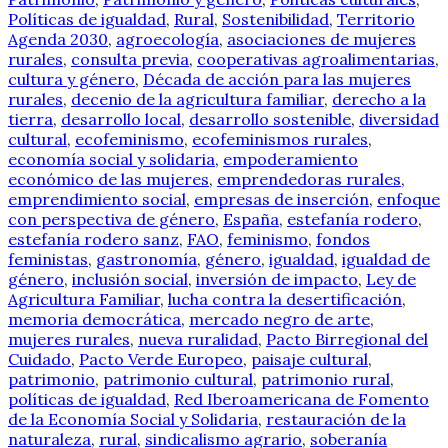
Políticas de igualdad
,
Rural
,
Sostenibilidad
,
Territorio
Agenda 2030
,
agroecología
,
asociaciones de mujeres
rurales
,
consulta previa
,
cooperativas agroalimentarias
,
cultura y género
,
Década de acción para las mujeres
rurales
,
decenio de la agricultura familiar
,
derecho a la
tierra
,
desarrollo local
,
desarrollo sostenible
,
diversidad
cultural
,
ecofeminismo
,
ecofeminismos rurales
,
economía social y solidaria
,
empoderamiento
económico de las mujeres
,
emprendedoras rurales
,
emprendimiento social
,
empresas de inserción
,
enfoque
con perspectiva de género
,
España
,
estefanía rodero
,
estefanía rodero sanz
,
FAO
,
feminismo
,
fondos
feministas
,
gastronomía
,
género
,
igualdad
,
igualdad de
género
,
inclusión social
,
inversión de impacto
,
Ley de
Agricultura Familiar
,
lucha contra la desertificación
,
memoria democrática
,
mercado negro de arte
,
mujeres rurales
,
nueva ruralidad
,
Pacto Birregional del
Cuidado
,
Pacto Verde Europeo
,
paisaje cultural
,
patrimonio
,
patrimonio cultural
,
patrimonio rural
,
políticas de igualdad
,
Red Iberoamericana de Fomento
de la Economía Social y Solidaria
,
restauración de la
naturaleza
,
rural
,
sindicalismo agrario
,
soberanía