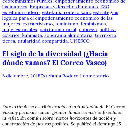
ecofeminismos rurales
,
empoderamiento económico de
las mujeres
,
Empresas y derechos humanos
,
ESG
,
estefanía rodero
,
estefanía rodero sanz
,
estrategias
legales para el empoderamiento económico de las
mujeres
,
extractivismo
,
feminismo
,
feminismos
,
mujeres rurales
,
patrimonio rural
,
pobreza
,
política
exterior feminista
,
soberanía alimentaria
,
territorio
,
tierra
,
titularidad compartida
,
UNESCO
El siglo de la diversidad (¿Hacia
dónde vamos? El Correo Vasco)
3 diciembre, 2018
Estefanía Rodero
1 comentario
Este artículo se escribió gracias a la invitación de El Correo
Vasco y para su sección ¿Hacia dónde vamos? enfocada en
la reflexión común sobre nuevos horizontes de acción y
construcción de futuros posibles. Se publicó el domingo 25