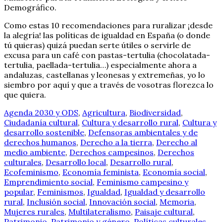
Demográfico.
Como estas 10 recomendaciones para ruralizar ¡desde
la alegría! las políticas de igualdad en España (o donde
tú quieras) quizá puedan serte útiles o servirle de
excusa para un café con pastas-tertulia (chocolatada-
tertulia, paellada-tertulia…) especialmente ahora a
andaluzas, castellanas y leonesas y extremeñas, yo lo
siembro por aquí y que a través de vosotras florezca lo
que quiera.
Agenda 2030 y ODS
,
Agricultura
,
Biodiversidad
,
Ciudadanía cultural
,
Cultura y desarrollo rural
,
Cultura y
desarrollo sostenible
,
Defensoras ambientales y de
derechos humanos
,
Derecho a la tierra
,
Derecho al
medio ambiente
,
Derechos campesinos
,
Derechos
culturales
,
Desarrollo local
,
Desarrollo rural
,
Ecofeminismo
,
Economía feminista
,
Economía social
,
Emprendimiento social
,
Feminismo campesino y
popular
,
Feminismos
,
Igualdad
,
Igualdad y desarrollo
rural
,
Inclusión social
,
Innovación social
,
Memoria
,
Mujeres rurales
,
Multilateralismo
,
Paisaje cultural
,
Patrimonio
,
Patrimonio y género
,
Políticas culturales
,