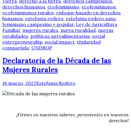
Tierra
,
derecho a la tierra
,
derechos campesinos
,
derechos humanos
,
ecofeminismo
,
ecofeminismos
,
ecofeminismos rurales
,
enfoque basado en derechos
humanos
,
estefanía rodero
,
estefanía rodero sanz
,
feminismo campesino y popular
,
Ley de Agricultura
Familiar
,
mujeres rurales
,
nueva ruralidad
,
nuevas
ruralidades
,
políticas agroalimentarias
,
social
entrepreneurship
,
social impact
,
titularidad
compartida
,
UNDROP
Declaratoria de la Década de las
Mujeres Rurales
16 marzo, 2022
Estefanía Rodero
¡Firmes en nuestros saberes, persistentes en nuestros
derechos!