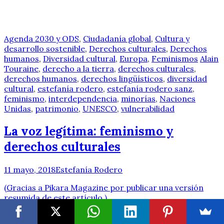
Agenda 2030 y ODS
,
Ciudadanía global
,
Cultura y
desarrollo sostenible
,
Derechos culturales
,
Derechos
humanos
,
Diversidad cultural
,
Europa
,
Feminismos
Alain
Touraine
,
derecho a la tierra
,
derechos culturales
,
derechos humanos
,
derechos lingüísticos
,
diversidad
cultural
,
estefanía rodero
,
estefanía rodero sanz
,
feminismo
,
interdependencia
,
minorías
,
Naciones
Unidas
,
patrimonio
,
UNESCO
,
vulnerabilidad
La voz legítima: feminismo y
derechos culturales
11 mayo, 2018
Estefanía Rodero
(Gracias a Pikara Magazine por publicar una versión
resumida de este artículo.)