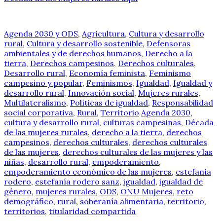
Agenda 2030 y ODS
,
Agricultura
,
Cultura y desarrollo
rural
,
Cultura y desarrollo sostenible
,
Defensoras
ambientales y de derechos humanos
,
Derecho a la
tierra
,
Derechos campesinos
,
Derechos culturales
,
Desarrollo rural
,
Economía feminista
,
Feminismo
campesino y popular
,
Feminismos
,
Igualdad
,
Igualdad y
desarrollo rural
,
Innovación social
,
Mujeres rurales
,
Multilateralismo
,
Políticas de igualdad
,
Responsabilidad
social corporativa
,
Rural
,
Territorio
Agenda 2030
,
cultura y desarrollo rural
,
culturas campesinas
,
Década
de las mujeres rurales
,
derecho a la tierra
,
derechos
campesinos
,
derechos culturales
,
derechos culturales
de las mujeres
,
derechos culturales de las mujeres y las
niñas
,
desarrollo rural
,
empoderamiento
,
empoderamiento económico de las mujeres
,
estefanía
rodero
,
estefanía rodero sanz
,
igualdad
,
igualdad de
género
,
mujeres rurales
,
ODS
,
ONU Mujeres
,
reto
demográfico
,
rural
,
soberanía alimentaria
,
territorio
,
territorios
,
titularidad compartida