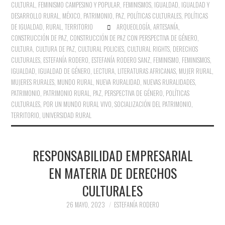
CULTURAL
,
FEMINISMO CAMPESINO Y POPULAR
,
FEMINISMOS
,
IGUALDAD
,
IGUALDAD Y
DESARROLLO RURAL
,
MÉXICO
,
PATRIMONIO
,
PAZ
,
POLÍTICAS CULTURALES
,
POLÍTICAS
DE IGUALDAD
,
RURAL
,
TERRITORIO
ARQUEOLOGÍA
,
ARTESANÍA
,
CONSTRUCCIÓN DE PAZ
,
CONSTRUCCIÓN DE PAZ CON PERSPECTIVA DE GÉNERO
,
CULTURA
,
CULTURA DE PAZ
,
CULTURAL POLICIES
,
CULTURAL RIGHTS
,
DERECHOS
CULTURALES
,
ESTEFANÍA RODERO
,
ESTEFANÍA RODERO SANZ
,
FEMINISMO
,
FEMINISMOS
,
IGUALDAD
,
IGUALDAD DE GÉNERO
,
LECTURA
,
LITERATURAS AFRICANAS
,
MUJER RURAL
,
MUJERES RURALES
,
MUNDO RURAL
,
NUEVA RURALIDAD
,
NUEVAS RURALIDADES
,
PATRIMONIO
,
PATRIMONIO RURAL
,
PAZ
,
PERSPECTIVA DE GÉNERO
,
POLÍTICAS
CULTURALES
,
POR UN MUNDO RURAL VIVO
,
SOCIALIZACIÓN DEL PATRIMONIO
,
TERRITORIO
,
UNIVERSIDAD RURAL
RESPONSABILIDAD EMPRESARIAL
EN MATERIA DE DERECHOS
CULTURALES
26 MAYO, 2023
ESTEFANÍA RODERO