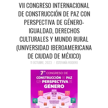
PRENSA Y
VII CONGRESO INTERNACIONAL
DE CONSTRUCCIÓN DE PAZ CON
COLABORACIONES)
PERSPECTIVA DE GÉNERO-
QUIÉN ES
IGUALDAD, DERECHOS
CULTURALES Y MUNDO RURAL
(UNIVERSIDAD IBEROAMERICANA
DE CIUDAD DE MÉXICO)
11 OCTUBRE, 2023
ESTEFANÍA RODERO