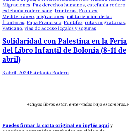
Migraciones
,
Paz
derechos humanos
,
estefanía rodero
,
estefanía rodero sanz
,
fronteras
,
Frontex
,
Mediterráneo
,
migraciones
,
militarización de las
fronteras
,
Papa Francisco
,
Pontifex
,
rutas migratorias
,
Vaticano
,
vías de acceso legales y seguras
Solidaridad con Palestina en la Feria
del Libro Infantil de Bolonia (8-11 de
abril)
3 abril, 2024
Estefanía Rodero
«Cuyos libros están enterrados bajo escombros.»
Puedes firmar
la carta original en inglés aquí
y