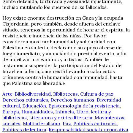
gente detenida, torturada y asesinada injustamente,
incluso mutilando los cuerpos de lxs fallecidxs.
Hoy existe enorme destrucción en Gaza y la ocupada
Cisjordania, pero también, desde afuera del enclave
sitiado, tenemos la oportunidad de honrar el espíritu, la
resistencia e inocencia de lxs niñxs. Por favor,
consideren mostrar humanidad y solidaridad con
Palestina en su feria, declarando su apoyo al cese de
fuego inmediato, y anunciándolo previo al evento, a fin
de movilizar a creadorxs y artistas. También le
instamos a suspender la participación del Estado de
Israel en la feria, quien está llevando a cabo estos
crímenes contra la humanidad con impunidad, hasta
que Palestina sea liberada.»
Arte
,
Bibliodiversidad
,
Bibliotecas
,
Cultura de paz
,
Derechos culturales
,
Derechos humanos
,
Diversidad
cultural
,
Educación
,
Epistemología de la resistencia
,
Europa
,
Humanidades
,
Infancia
,
Libro, lectura y
bibliotecas
,
Literatura y crítica literaria
,
Movimientos
sociales
,
Multilateralismo
,
Paz
,
Políticas culturales
,
Políticas de lectura
,
Responsabilidad social corporativa
,