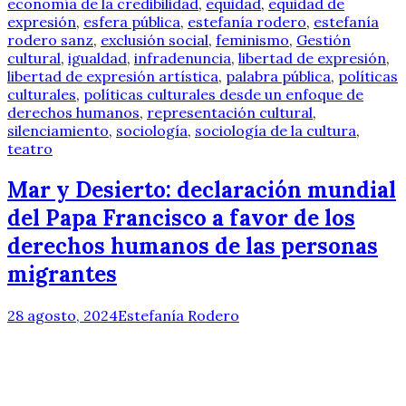
economía de la credibilidad
,
equidad
,
equidad de
expresión
,
esfera pública
,
estefanía rodero
,
estefanía
rodero sanz
,
exclusión social
,
feminismo
,
Gestión
cultural
,
igualdad
,
infradenuncia
,
libertad de expresión
,
libertad de expresión artística
,
palabra pública
,
políticas
culturales
,
políticas culturales desde un enfoque de
derechos humanos
,
representación cultural
,
silenciamiento
,
sociología
,
sociología de la cultura
,
teatro
Mar y Desierto: declaración mundial
del Papa Francisco a favor de los
derechos humanos de las personas
migrantes
28 agosto, 2024
Estefanía Rodero