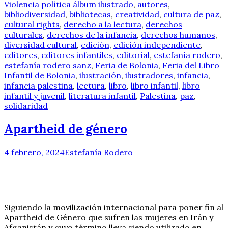
Violencia política
álbum ilustrado
,
autores
,
bibliodiversidad
,
bibliotecas
,
creatividad
,
cultura de paz
,
cultural rights
,
derecho a la lectura
,
derechos
culturales
,
derechos de la infancia
,
derechos humanos
,
diversidad cultural
,
edición
,
edición independiente
,
editores
,
editores infantiles
,
editorial
,
estefanía rodero
,
estefanía rodero sanz
,
Feria de Bolonia
,
Feria del Libro
Infantil de Bolonia
,
ilustración
,
ilustradores
,
infancia
,
infancia palestina
,
lectura
,
libro
,
libro infantil
,
libro
infantil y juvenil
,
literatura infantil
,
Palestina
,
paz
,
solidaridad
Apartheid de género
4 febrero, 2024
Estefanía Rodero
Siguiendo la movilización internacional para poner fin al
Apartheid de Género que sufren las mujeres en Irán y
Afganistán y cuyo término lleva siendo utilizado en