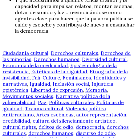
capacidad para impulsar relatos, montar escenas,
dotar de sonido y luz… reivindicándose como
agentes clave para hacer que la palabra pública se
cuide y escuche y contribuya de nuevo a ensanchar
la democracia.
Ciudadanía cultural
,
Derechos culturales
,
Derechos de
las minorías
,
Derechos humanos
,
Diversidad cultural
,
Economía de la credibilidad
,
Epistemología de la
resistencia
,
Estéticas de la dignidad
,
Etnografía de la
invisibilidad
,
Fair Culture
,
Feminismos
,
Identidades y
narrativas
,
Igualdad
,
Inclusión social
,
Injusticia
epistémica
,
Libertad de expresión
,
Memoria
,
Movimientos sociales
,
Narrativa política de la
vulnerabilidad
,
Paz
,
Políticas culturales
,
Políticas de
igualdad
,
Trauma cultural
,
Violencia política
Antirracismo
,
Artes escénicas
,
autorrepresentación
,
credibilidad
,
cultura del silenciamiento artístico
,
cultural rights
,
delitos de odio
,
democracia
,
derechos
culturales
,
derechos humanos
,
discurso de odio
,