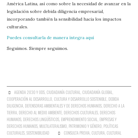
América Latina, así como sobre la necesidad de avanzar en la
legislación sobre debida diligencia empresarial,
incorporando también la sensibilidad hacia los impactos
culturales.
Puedes consultarla de manera íntegra aquí
Seguimos. Siempre seguimos.
AGENDA 2030 Y ODS
,
CIUDADANÍA CULTURAL
,
CIUDADANÍA GLOBAL
,
COOPERACIÓN AL DESARROLLO
,
CULTURA Y DESARROLLO SOSTENIBLE
,
DEBIDA
DILIGENCIA
,
DEFENSORAS AMBIENTALES Y DE DERECHOS HUMANOS
,
DERECHO A LA
TIERRA
,
DERECHO AL MEDIO AMBIENTE
,
DERECHOS CULTURALES
,
DERECHOS
HUMANOS
,
DERECHOS LINGÜÍSTICOS
,
EMPRENDIMIENTO SOCIAL
,
EMPRESAS Y
DERECHOS HUMANOS
,
MULTILATERALISMO
,
PATRIMONIO Y GÉNERO
,
POLÍTICAS
CULTURALES
,
SOSTENIBILIDAD
CONSULTA PREVIA
,
CULTURA
,
CULTURAL