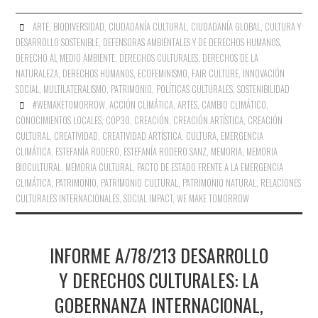
ARTE
,
BIODIVERSIDAD
,
CIUDADANÍA CULTURAL
,
CIUDADANÍA GLOBAL
,
CULTURA Y
DESARROLLO SOSTENIBLE
,
DEFENSORAS AMBIENTALES Y DE DERECHOS HUMANOS
,
DERECHO AL MEDIO AMBIENTE
,
DERECHOS CULTURALES
,
DERECHOS DE LA
NATURALEZA
,
DERECHOS HUMANOS
,
ECOFEMINISMO
,
FAIR CULTURE
,
INNOVACIÓN
SOCIAL
,
MULTILATERALISMO
,
PATRIMONIO
,
POLÍTICAS CULTURALES
,
SOSTENIBILIDAD
#WEMAKETOMORROW
,
ACCIÓN CLIMÁTICA
,
ARTES
,
CAMBIO CLIMÁTICO
,
CONOCIMIENTOS LOCALES
,
COP30
,
CREACIÓN
,
CREACIÓN ARTÍSTICA
,
CREACIÓN
CULTURAL
,
CREATIVIDAD
,
CREATIVIDAD ARTÍSTICA
,
CULTURA
,
EMERGENCIA
CLIMÁTICA
,
ESTEFANÍA RODERO
,
ESTEFANÍA RODERO SANZ
,
MEMORIA
,
MEMORIA
BIOCULTURAL
,
MEMORIA CULTURAL
,
PACTO DE ESTADO FRENTE A LA EMERGENCIA
CLIMÁTICA
,
PATRIMONIO
,
PATRIMONIO CULTURAL
,
PATRIMONIO NATURAL
,
RELACIONES
CULTURALES INTERNACIONALES
,
SOCIAL IMPACT
,
WE MAKE TOMORROW
INFORME A/78/213 DESARROLLO
Y DERECHOS CULTURALES: LA
GOBERNANZA INTERNACIONAL,