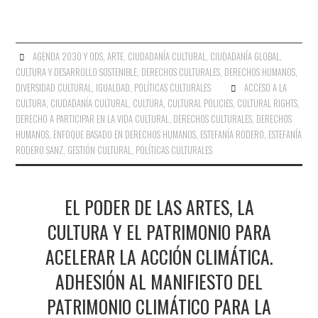
AGENDA 2030 Y ODS
,
ARTE
,
CIUDADANÍA CULTURAL
,
CIUDADANÍA GLOBAL
,
CULTURA Y DESARROLLO SOSTENIBLE
,
DERECHOS CULTURALES
,
DERECHOS HUMANOS
,
DIVERSIDAD CULTURAL
,
IGUALDAD
,
POLÍTICAS CULTURALES
ACCESO A LA
CULTURA
,
CIUDADANÍA CULTURAL
,
CULTURA
,
CULTURAL POLICIES
,
CULTURAL RIGHTS
,
DERECHO A PARTICIPAR EN LA VIDA CULTURAL
,
DERECHOS CULTURALES
,
DERECHOS
HUMANOS
,
ENFOQUE BASADO EN DERECHOS HUMANOS
,
ESTEFANÍA RODERO
,
ESTEFANÍA
RODERO SANZ
,
GESTIÓN CULTURAL
,
POLÍTICAS CULTURALES
EL PODER DE LAS ARTES, LA
CULTURA Y EL PATRIMONIO PARA
ACELERAR LA ACCIÓN CLIMÁTICA.
ADHESIÓN AL MANIFIESTO DEL
PATRIMONIO CLIMÁTICO PARA LA