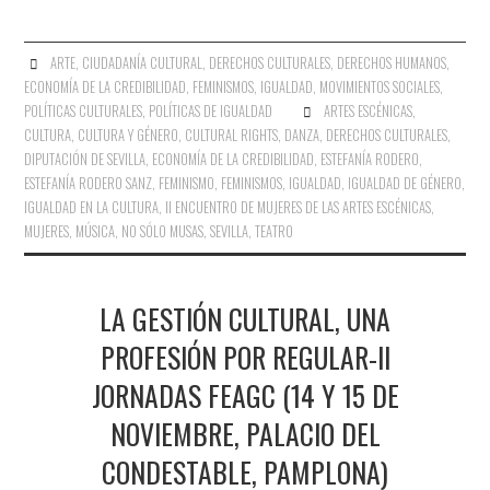
ARTE
,
CIUDADANÍA CULTURAL
,
DERECHOS CULTURALES
,
DERECHOS HUMANOS
,
ECONOMÍA DE LA CREDIBILIDAD
,
FEMINISMOS
,
IGUALDAD
,
MOVIMIENTOS SOCIALES
,
POLÍTICAS CULTURALES
,
POLÍTICAS DE IGUALDAD
ARTES ESCÉNICAS
,
CULTURA
,
CULTURA Y GÉNERO
,
CULTURAL RIGHTS
,
DANZA
,
DERECHOS CULTURALES
,
DIPUTACIÓN DE SEVILLA
,
ECONOMÍA DE LA CREDIBILIDAD
,
ESTEFANÍA RODERO
,
ESTEFANÍA RODERO SANZ
,
FEMINISMO
,
FEMINISMOS
,
IGUALDAD
,
IGUALDAD DE GÉNERO
,
IGUALDAD EN LA CULTURA
,
II ENCUENTRO DE MUJERES DE LAS ARTES ESCÉNICAS
,
MUJERES
,
MÚSICA
,
NO SÓLO MUSAS
,
SEVILLA
,
TEATRO
LA GESTIÓN CULTURAL, UNA
PROFESIÓN POR REGULAR-II
JORNADAS FEAGC (14 Y 15 DE
NOVIEMBRE, PALACIO DEL
CONDESTABLE, PAMPLONA)