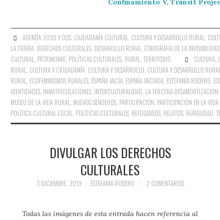
Confinamiento V, Trànsit Proje
AGENDA 2030 Y ODS
,
CIUDADANÍA CULTURAL
,
CULTURA Y DESARROLLO RURAL
,
CULT
LA TIERRA
,
DERECHOS CULTURALES
,
DESARROLLO RURAL
,
ETNOGRAFÍA DE LA INVISIBILIDA
CULTURAL
,
PATRIMONIO
,
POLÍTICAS CULTURALES
,
RURAL
,
TERRITORIO
CULTURA
,
RURAL
,
CULTURA Y CIUDADANÍA
,
CULTURA Y DESARROLLO
,
CULTURA Y DESARROLLO RURA
RURAL
,
ECOFEMINISMOS RURALES
,
ESPAÑA VACÍA
,
ESPAÑA VACIADA
,
ESTEFANÍA RODERO
,
ES
IDENTIDADES
,
INMATRICULACIONES
,
INTERCULTURALIDAD
,
LA TERCERA DESAMORTIZACIÓN
MUSEU DE LA VIDA RURAL
,
NUEVOS SENDEROS
,
PARTICIPACIÓN
,
PARTICIPACIÓN EN LA VID
POLÍTICA CULTURAL LOCAL
,
POLÍTICAS CULTURALES
,
REFUGIADOS
,
RELATOS
,
RURALIDAD
,
T
DIVULGAR LOS DERECHOS
CULTURALES
3 DICIEMBRE, 2019
ESTEFANÍA RODERO
2 COMENTARIOS
Todas las imágenes de esta entrada hacen referencia al