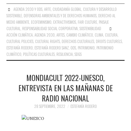
AGENDA 2030 Y ODS
,
ARTE
,
CIUDADANÍA GLOBAL
,
CULTURA Y DESARROLLO
SOSTENIBLE
,
DEFENSORAS AMBIENTALES Y DE DERECHOS HUMANOS
,
DERECHO AL
MEDIO AMBIENTE
,
ECOFEMINISMO
,
EXTRACTIVISMOS
,
FAIR CULTURE
,
PAISAJE
CULTURAL
,
RESPONSABILIDAD SOCIAL CORPORATIVA
,
SOSTENIBILIDAD
ACCIÓN CLIMÁTICA
,
AGENDA 2030
,
ARTES
,
CAMBIO CLIMÁTICO
,
CLIMA
,
CULTURA
,
CULTURAL POLICIES
,
CULTURAL RIGHTS
,
DERECHOS CULTURALES
,
DROITS CULTURELS
,
ESTEFANÍA RODERO
,
ESTEFANÍA RODERO SANZ
,
ODS
,
PATRIMONIO
,
PATRIMONIO
CLIMÁTICO
,
POLÍTICAS CULTURALES
,
RESILIENCIA
,
SDGS
MONDIACULT 2022-UNESCO,
ENTREVISTA EN LAS MAÑANAS DE
RADIO NACIONAL
28 SEPTIEMBRE, 2022
ESTEFANÍA RODERO