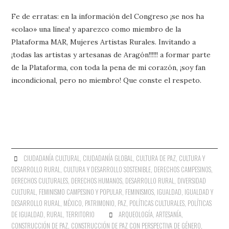
Fe de erratas: en la información del Congreso ¡se nos ha
«colao» una línea! y aparezco como miembro de la
Plataforma MAR, Mujeres Artistas Rurales. Invitando a
¡todas las artistas y artesanas de Aragón!!!!!! a formar parte
de la Plataforma, con toda la pena de mi corazón, ¡soy fan
incondicional, pero no miembro! Que conste el respeto.
CIUDADANÍA CULTURAL
,
CIUDADANÍA GLOBAL
,
CULTURA DE PAZ
,
CULTURA Y
DESARROLLO RURAL
,
CULTURA Y DESARROLLO SOSTENIBLE
,
DERECHOS CAMPESINOS
,
DERECHOS CULTURALES
,
DERECHOS HUMANOS
,
DESARROLLO RURAL
,
DIVERSIDAD
CULTURAL
,
FEMINISMO CAMPESINO Y POPULAR
,
FEMINISMOS
,
IGUALDAD
,
IGUALDAD Y
DESARROLLO RURAL
,
MÉXICO
,
PATRIMONIO
,
PAZ
,
POLÍTICAS CULTURALES
,
POLÍTICAS
DE IGUALDAD
,
RURAL
,
TERRITORIO
ARQUEOLOGÍA
,
ARTESANÍA
,
CONSTRUCCIÓN DE PAZ
,
CONSTRUCCIÓN DE PAZ CON PERSPECTIVA DE GÉNERO
,