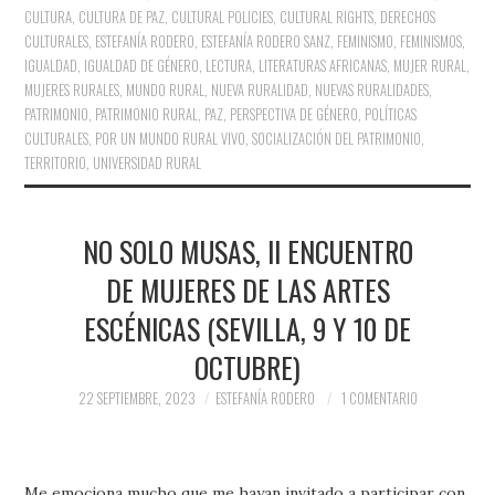
CULTURA
,
CULTURA DE PAZ
,
CULTURAL POLICIES
,
CULTURAL RIGHTS
,
DERECHOS
CULTURALES
,
ESTEFANÍA RODERO
,
ESTEFANÍA RODERO SANZ
,
FEMINISMO
,
FEMINISMOS
,
IGUALDAD
,
IGUALDAD DE GÉNERO
,
LECTURA
,
LITERATURAS AFRICANAS
,
MUJER RURAL
,
MUJERES RURALES
,
MUNDO RURAL
,
NUEVA RURALIDAD
,
NUEVAS RURALIDADES
,
PATRIMONIO
,
PATRIMONIO RURAL
,
PAZ
,
PERSPECTIVA DE GÉNERO
,
POLÍTICAS
CULTURALES
,
POR UN MUNDO RURAL VIVO
,
SOCIALIZACIÓN DEL PATRIMONIO
,
TERRITORIO
,
UNIVERSIDAD RURAL
NO SOLO MUSAS, II ENCUENTRO
DE MUJERES DE LAS ARTES
ESCÉNICAS (SEVILLA, 9 Y 10 DE
OCTUBRE)
22 SEPTIEMBRE, 2023
ESTEFANÍA RODERO
1 COMENTARIO
Me emociona mucho que me hayan invitado a participar con