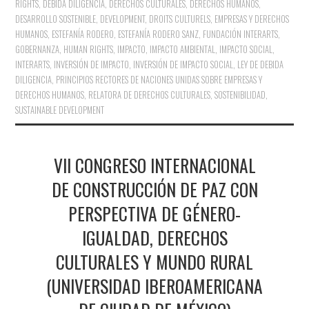
RIGHTS
,
DEBIDA DILIGENCIA
,
DERECHOS CULTURALES
,
DERECHOS HUMANOS
,
DESARROLLO SOSTENIBLE
,
DEVELOPMENT
,
DROITS CULTURELS
,
EMPRESAS Y DERECHOS
HUMANOS
,
ESTEFANÍA RODERO
,
ESTEFANÍA RODERO SANZ
,
FUNDACIÓN INTERARTS
,
GOBERNANZA
,
HUMAN RIGHTS
,
IMPACTO
,
IMPACTO AMBIENTAL
,
IMPACTO SOCIAL
,
INTERARTS
,
INVERSIÓN DE IMPACTO
,
INVERSIÓN DE IMPACTO SOCIAL
,
LEY DE DEBIDA
DILIGENCIA
,
PRINCIPIOS RECTORES DE NACIONES UNIDAS SOBRE EMPRESAS Y
DERECHOS HUMANOS
,
RELATORA DE DERECHOS CULTURALES
,
SOSTENIBILIDAD
,
SUSTAINABLE DEVELOPMENT
VII CONGRESO INTERNACIONAL
DE CONSTRUCCIÓN DE PAZ CON
PERSPECTIVA DE GÉNERO-
IGUALDAD, DERECHOS
CULTURALES Y MUNDO RURAL
(UNIVERSIDAD IBEROAMERICANA