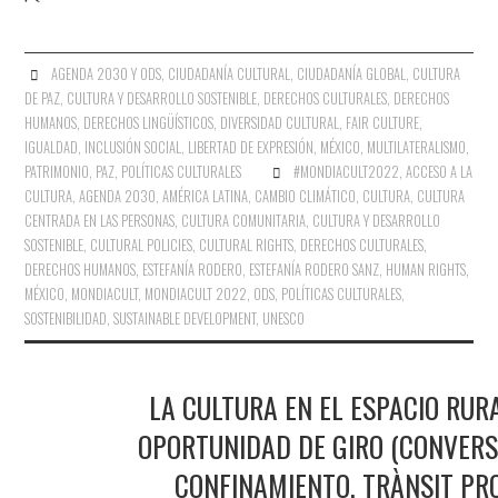
AGENDA 2030 Y ODS
,
CIUDADANÍA CULTURAL
,
CIUDADANÍA GLOBAL
,
CULTURA
DE PAZ
,
CULTURA Y DESARROLLO SOSTENIBLE
,
DERECHOS CULTURALES
,
DERECHOS
HUMANOS
,
DERECHOS LINGÜÍSTICOS
,
DIVERSIDAD CULTURAL
,
FAIR CULTURE
,
IGUALDAD
,
INCLUSIÓN SOCIAL
,
LIBERTAD DE EXPRESIÓN
,
MÉXICO
,
MULTILATERALISMO
,
PATRIMONIO
,
PAZ
,
POLÍTICAS CULTURALES
#MONDIACULT2022
,
ACCESO A LA
CULTURA
,
AGENDA 2030
,
AMÉRICA LATINA
,
CAMBIO CLIMÁTICO
,
CULTURA
,
CULTURA
CENTRADA EN LAS PERSONAS
,
CULTURA COMUNITARIA
,
CULTURA Y DESARROLLO
SOSTENIBLE
,
CULTURAL POLICIES
,
CULTURAL RIGHTS
,
DERECHOS CULTURALES
,
DERECHOS HUMANOS
,
ESTEFANÍA RODERO
,
ESTEFANÍA RODERO SANZ
,
HUMAN RIGHTS
,
MÉXICO
,
MONDIACULT
,
MONDIACULT 2022
,
ODS
,
POLÍTICAS CULTURALES
,
SOSTENIBILIDAD
,
SUSTAINABLE DEVELOPMENT
,
UNESCO
LA CULTURA EN EL ESPACIO RUR
OPORTUNIDAD DE GIRO (CONVERS
CONFINAMIENTO, TRÀNSIT PR