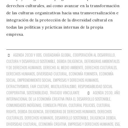
derechos culturales, así como avanzar en la transformación
de las culturas organizativas hacia una transversalización e
integración de la protección de la diversidad cultural en
todas las políticas y prácticas internas de la propia
empresa.
AGENDA 2030 Y ODS
,
CIUDADANÍA GLOBAL
,
COOPERACIÓN AL DESARROLLO
,
CULTURA Y DESARROLLO SOSTENIBLE
,
DEBIDA DILIGENCIA
,
DEFENSORAS AMBIENTALES
Y DE DERECHOS HUMANOS
,
DERECHO AL MEDIO AMBIENTE
,
DERECHOS CULTURALES
,
DERECHOS HUMANOS
,
DIVERSIDAD CULTURAL
,
ECONOMÍA FEMINISTA
,
ECONOMÍA
SOCIAL
,
EMPRENDIMIENTO SOCIAL
,
EMPRESAS Y DERECHOS HUMANOS
,
EXTRACTIVISMOS
,
FAIR CULTURE
,
MULTILATERALISMO
,
RESPONSABILIDAD SOCIAL
CORPORATIVA
,
SOSTENIBILIDAD
,
TRATADO VINCULANTE
AGENDA 2030
,
AÑO
INTERNACIONAL DE LA ECONOMÍA CREATIVA PARA EL DESARROLLO SOSTENIBLE
,
COMUNIDADES INDÍGENAS
,
CONSULTA PREVIA
,
CULTURAL POLICIES
,
CULTURAL
RIGHTS
,
DEBIDA DILIGENCIA
,
DEFENSORAS DE DERECHOS HUMANOS
,
DERECHOS
CULTURALES
,
DERECHOS HUMANOS
,
DESARROLLO SOSTENIBLE
,
DILIGENCIA DEBIDA
,
DIVERSIDAD CULTURAL
,
ECONOMÍA CREATIVA
,
EMPRESAS Y DERECHOS HUMANOS
,
ESG
,