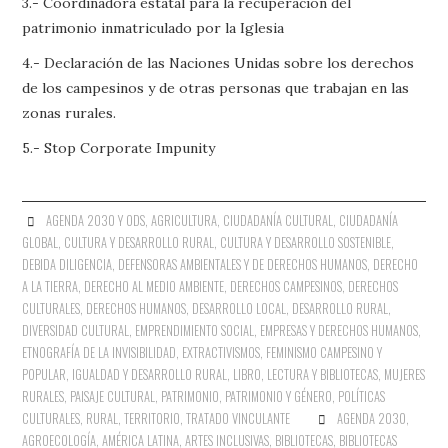
3.- Coordinadora estatal para la recuperación del
patrimonio inmatriculado por la Iglesia
4.- Declaración de las Naciones Unidas sobre los derechos
de los campesinos y de otras personas que trabajan en las
zonas rurales.
5.- Stop Corporate Impunity
AGENDA 2030 Y ODS
,
AGRICULTURA
,
CIUDADANÍA CULTURAL
,
CIUDADANÍA
GLOBAL
,
CULTURA Y DESARROLLO RURAL
,
CULTURA Y DESARROLLO SOSTENIBLE
,
DEBIDA DILIGENCIA
,
DEFENSORAS AMBIENTALES Y DE DERECHOS HUMANOS
,
DERECHO
A LA TIERRA
,
DERECHO AL MEDIO AMBIENTE
,
DERECHOS CAMPESINOS
,
DERECHOS
CULTURALES
,
DERECHOS HUMANOS
,
DESARROLLO LOCAL
,
DESARROLLO RURAL
,
DIVERSIDAD CULTURAL
,
EMPRENDIMIENTO SOCIAL
,
EMPRESAS Y DERECHOS HUMANOS
,
ETNOGRAFÍA DE LA INVISIBILIDAD
,
EXTRACTIVISMOS
,
FEMINISMO CAMPESINO Y
POPULAR
,
IGUALDAD Y DESARROLLO RURAL
,
LIBRO, LECTURA Y BIBLIOTECAS
,
MUJERES
RURALES
,
PAISAJE CULTURAL
,
PATRIMONIO
,
PATRIMONIO Y GÉNERO
,
POLÍTICAS
CULTURALES
,
RURAL
,
TERRITORIO
,
TRATADO VINCULANTE
AGENDA 2030
,
AGROECOLOGÍA
,
AMÉRICA LATINA
,
ARTES INCLUSIVAS
,
BIBLIOTECAS
,
BIBLIOTECAS