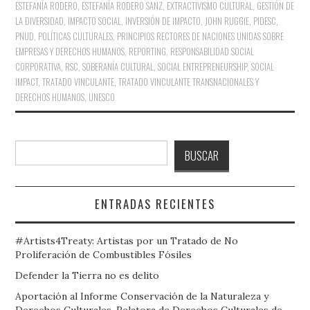
ESTEFANÍA RODERO
,
ESTEFANÍA RODERO SANZ
,
EXTRACTIVISMO CULTURAL
,
GESTIÓN DE
LA DIVERSIDAD
,
IMPACTO SOCIAL
,
INVERSIÓN DE IMPACTO
,
JOHN RUGGIE
,
PIDESC
,
PNUD
,
POLÍTICAS CULTURALES
,
PRINCIPIOS RECTORES DE NACIONES UNIDAS SOBRE
EMPRESAS Y DERECHOS HUMANOS
,
REPORTING
,
RESPONSABILIDAD SOCIAL
CORPORATIVA
,
RSC
,
SOBERANÍA CULTURAL
,
SOCIAL ENTREPRENEURSHIP
,
SOCIAL
IMPACT
,
TRATADO VINCULANTE
,
TRATADO VINCULANTE TRANSNACIONALES Y
DERECHOS HUMANOS
,
UNESCO
Buscar
BUSCAR
ENTRADAS RECIENTES
#Artists4Treaty: Artistas por un Tratado de No
Proliferación de Combustibles Fósiles
Defender la Tierra no es delito
Aportación al Informe Conservación de la Naturaleza y