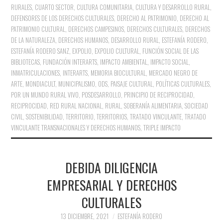
RURALES
,
CUARTO SECTOR
,
CULTURA COMUNITARIA
,
CULTURA Y DESARROLLO RURAL
,
DEFENSORES DE LOS DERECHOS CULTURALES
,
DERECHO AL PATRIMONIO
,
DERECHO AL
PATRIMONIO CULTURAL
,
DERECHOS CAMPESINOS
,
DERECHOS CULTURALES
,
DERECHOS
DE LA NATURALEZA
,
DERECHOS HUMANOS
,
DESARROLLO RURAL
,
ESTEFANÍA RODERO
,
ESTEFANÍA RODERO SANZ
,
EXPOLIO
,
EXPOLIO CULTURAL
,
FUNCIÓN SOCIAL DE LAS
BIBLIOTECAS
,
FUNDACIÓN INTERARTS
,
IMPACTO AMBIENTAL
,
IMPACTO SOCIAL
,
INMATRICULACIONES
,
INTERARTS
,
MEMORIA BIOCULTURAL
,
MERCADO NEGRO DE
ARTE
,
MONDIACULT
,
MUNICIPALISMO
,
ODS
,
PAISAJE CULTURAL
,
POLÍTICAS CULTURALES
,
POR UN MUNDO RURAL VIVO
,
POSDESARROLLO
,
PRINCIPIO DE RECIPROCIDAD
,
RECIPROCIDAD
,
RED RURAL NACIONAL
,
RURAL
,
SOBERANÍA ALIMENTARIA
,
SOCIEDAD
CIVIL
,
SOSTENIBILIDAD
,
TERRITORIO
,
TERRITORIOS
,
TRATADO VINCULANTE
,
TRATADO
VINCULANTE TRANSNACIONALES Y DERECHOS HUMANOS
,
TRIPLE IMPACTO
DEBIDA DILIGENCIA
EMPRESARIAL Y DERECHOS
CULTURALES
13 DICIEMBRE, 2021
ESTEFANÍA RODERO