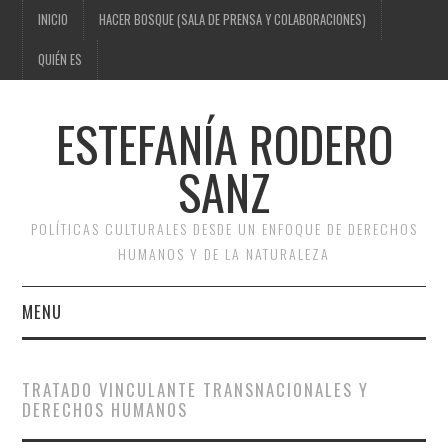
INICIO
HACER BOSQUE (SALA DE PRENSA Y COLABORACIONES)
QUIÉN ES
ESTEFANÍA RODERO
SANZ
POLÍTICAS CULTURALES DESDE UN ENFOQUE DE DERECHOS
HUMANOS Y DE LA NATURALEZA
MENU
INICIO
TRATADO VINCULANTE TRANSNACIONALES Y
DERECHOS HUMANOS
HACER BOSQUE (SALA DE