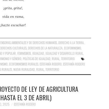
¡grita, grita!,
vida en rama,
¡hazte escuchar!
FENSORAS AMBIENTALES Y DE DERECHOS HUMANOS
,
DERECHO A LA TIERRA
,
DERECHOS CULTURALES
,
DERECHOS DE LA NATURALEZA
,
ECOFEMINISMO
,
NO Y POPULAR
,
FEMINISMOS
,
IGUALDAD
,
IGUALDAD Y DESARROLLO RURAL
,
RIMONIO Y GÉNERO
,
POLÍTICAS DE IGUALDAD
,
RURAL
,
TERRITORIO
INISMO
,
ECOFEMINISMOS RURALES
,
ESTEFANÍA RODERO
,
ESTEFANÍA RODERO
S RURALES
,
NUEVA RURALIDAD
,
RURAL
,
TERRITORIO
ROYECTO DE LEY DE AGRICULTURA
(HASTA EL 3 DE ABRIL)
O, 2025
ESTEFANÍA RODERO