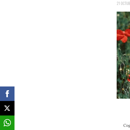
21 OCTUB
Cog