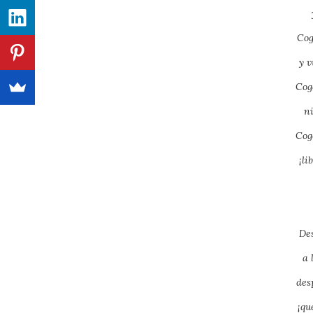
Cog
y v
Cog
n
Cog
¡li
Des
a 
des
¡qu