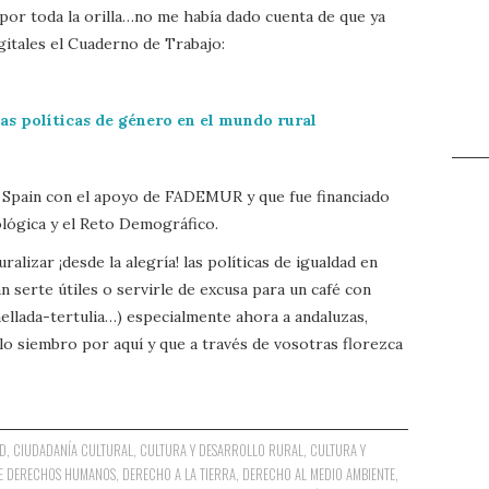
or toda la orilla…no me había dado cuenta de que ya
gitales el Cuaderno de Trabajo:
s políticas de género en el mundo rural
 Spain con el apoyo de FADEMUR y que fue financiado
ológica y el Reto Demográfico.
lizar ¡desde la alegría! las políticas de igualdad en
n serte útiles o servirle de excusa para un café con
aellada-tertulia…) especialmente ahora a andaluzas,
 lo siembro por aquí y que a través de vosotras florezca
AD
,
CIUDADANÍA CULTURAL
,
CULTURA Y DESARROLLO RURAL
,
CULTURA Y
DE DERECHOS HUMANOS
,
DERECHO A LA TIERRA
,
DERECHO AL MEDIO AMBIENTE
,