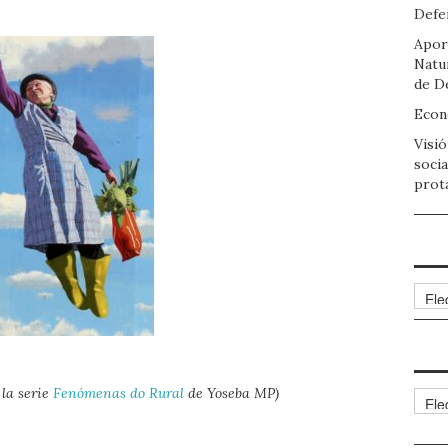
Defen
Apor
Natu
de D
Econo
Visió
socia
prot
Arch
 la serie
Fenómenas do Rural
de Yoseba MP)
Cate