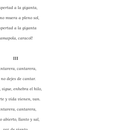
pertad a la giganta,
no muera a pleno sol,
spertad a la giganta
¡amapola, caracol!
III
ntarera, cantarera,
 no dejes de cantar.
 sigue, enhebra el hilo,
te y vida vienen, van.
ntarera, cantarera,
o abierto, llanto y sal,
voz de viento,