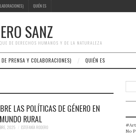
OLABORACIONES)
QUIÉN ES
DERO SANZ
OQUE DE DERECHOS HUMANOS Y DE LA NATURALEZA
 DE PRENSA Y COLABORACIONES)
QUIÉN ES
Busc
RE LAS POLÍTICAS DE GÉNERO EN
 MUNDO RURAL
#Art
BRE, 2025
ESTEFANÍA RODERO
No P