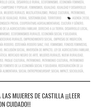
ROLLO LOCAL
,
DESARROLLO RURAL
,
ECOFEMINISMO
,
ECONOMÍA FEMINISTA
,
O CAMPESINO Y POPULAR
,
FEMINISMOS
,
IGUALDAD
,
IGUALDAD Y DESARROLLO
IA
,
MUJERES RURALES
,
MULTILATERALISMO
,
PAISAJE CULTURAL
,
PATRIMONIO
,
AS DE IGUALDAD
,
RURAL
,
SOSTENIBILIDAD
,
TERRITORIO
AGENDA 2030
,
ONSULTA PREVIA
,
COOPERATIVAS AGROALIMENTARIAS
,
CULTURA Y GÉNERO
,
IO DE LA AGRICULTURA FAMILIAR
,
DERECHO A LA TIERRA
,
DESARROLLO LOCAL
,
MINISMO
,
ECOFEMINISMOS RURALES
,
ECONOMÍA SOCIAL Y SOLIDARIA
,
NDEDORAS RURALES
,
EMPRENDIMIENTO SOCIAL
,
EMPRESAS DE INSERCIÓN
,
NÍA RODERO
,
ESTEFANÍA RODERO SANZ
,
FAO
,
FEMINISMO
,
FONDOS FEMINISTAS
,
RO
,
INCLUSIÓN SOCIAL
,
INVERSIÓN DE IMPACTO
,
LEY DE AGRICULTURA FAMILIAR
,
ÁTICA
,
MERCADO NEGRO DE ARTE
,
MUJERES RURALES
,
NUEVA RURALIDAD
,
PEO
,
PAISAJE CULTURAL
,
PATRIMONIO
,
PATRIMONIO CULTURAL
,
PATRIMONIO
DE FOMENTO DE LA ECONOMÍA SOCIAL Y SOLIDARIA
,
RESTAURACIÓN DE LA
ÍA ALIMENTARIA
,
SOCIAL ENTREPRENEURSHIP
,
SOCIAL IMPACT
,
SOCIOLOGÍA
,
LAS MUJERES DE CASTILLA ¡¡¡LEER
ON CUIDADO!!!