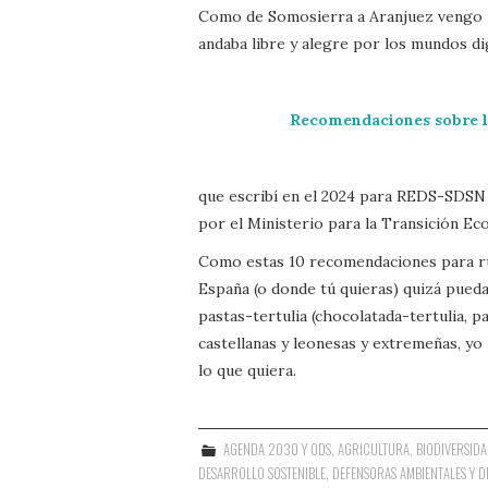
Como de Somosierra a Aranjuez vengo p
andaba libre y alegre por los mundos di
Recomendaciones sobre la
que escribí en el 2024 para REDS-SDSN
por el Ministerio para la Transición Ec
Como estas 10 recomendaciones para rura
España (o donde tú quieras) quizá pueda
pastas-tertulia (chocolatada-tertulia, p
castellanas y leonesas y extremeñas, yo
lo que quiera.
AGENDA 2030 Y ODS
,
AGRICULTURA
,
BIODIVERSID
DESARROLLO SOSTENIBLE
,
DEFENSORAS AMBIENTALES Y 