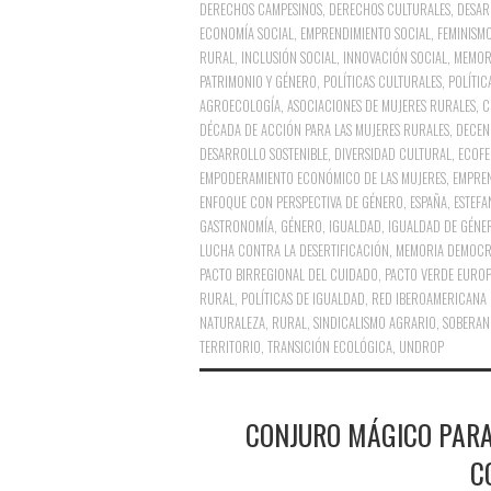
DERECHOS CAMPESINOS
,
DERECHOS CULTURALES
,
DESAR
ECONOMÍA SOCIAL
,
EMPRENDIMIENTO SOCIAL
,
FEMINISM
RURAL
,
INCLUSIÓN SOCIAL
,
INNOVACIÓN SOCIAL
,
MEMOR
PATRIMONIO Y GÉNERO
,
POLÍTICAS CULTURALES
,
POLÍTIC
AGROECOLOGÍA
,
ASOCIACIONES DE MUJERES RURALES
,
C
DÉCADA DE ACCIÓN PARA LAS MUJERES RURALES
,
DECEN
DESARROLLO SOSTENIBLE
,
DIVERSIDAD CULTURAL
,
ECOFE
EMPODERAMIENTO ECONÓMICO DE LAS MUJERES
,
EMPRE
ENFOQUE CON PERSPECTIVA DE GÉNERO
,
ESPAÑA
,
ESTEFA
GASTRONOMÍA
,
GÉNERO
,
IGUALDAD
,
IGUALDAD DE GÉNE
LUCHA CONTRA LA DESERTIFICACIÓN
,
MEMORIA DEMOCR
PACTO BIRREGIONAL DEL CUIDADO
,
PACTO VERDE EURO
RURAL
,
POLÍTICAS DE IGUALDAD
,
RED IBEROAMERICANA 
NATURALEZA
,
RURAL
,
SINDICALISMO AGRARIO
,
SOBERAN
TERRITORIO
,
TRANSICIÓN ECOLÓGICA
,
UNDROP
CONJURO MÁGICO PARA 
C