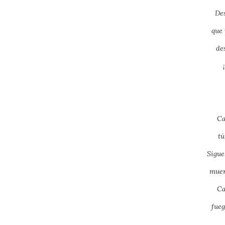
Des
que 
de
Ca
tú
Sigue,
muer
Ca
fueg