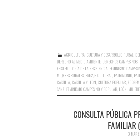
AGRICULTURA
,
CULTURA Y DESARROLLO RURAL
,
DE
DERECHO AL MEDIO AMBIENTE
,
DERECHOS CAMPESINOS
,
EPISTEMOLOGÍA DE LA RESISTENCIA
,
FEMINISMO CAMPESI
MUJERES RURALES
,
PAISAJE CULTURAL
,
PATRIMONIO
,
PAT
CASTILLA
,
CASTILLA Y LEÓN
,
CULTURA POPULAR
,
ECOFEM
SANZ
,
FEMINISMO CAMPESINO Y POPULAR
,
LEÓN
,
MUJERE
CONSULTA PÚBLICA P
FAMILIAR 
3 MARZ