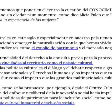
lo tenemos que poner en el centro la cuestión del CONOCI
ano sin olvidar ni un momento, como dice Alicia Puleo que
“
a la experiencia de las mujeres.”
urales en este siglo y especialmente en nuestro país tiene
haciendo emerger la naturalización con la que hemos vivido 
 pendientes como
el expolio de patrimonio
y el mercado ne
tencialidad del derecho a la consulta previa para la prote
s vinculadas al territorio como el paisaje cultural.
 políticas culturales el diálogo y el debate respecto a 
nsnacionales y Derechos Humanos y los impactos que tanto
el Sur como el impacto que las grandes multinacionales cul
s, como se ha propuesto, por ejemplo, desde el Centro Cul
a del enfoque neoliberal de la innovación social hacia im
políticas de patrimonio para la inclusión social, como no
o cultural inmaterial e inclusión social»