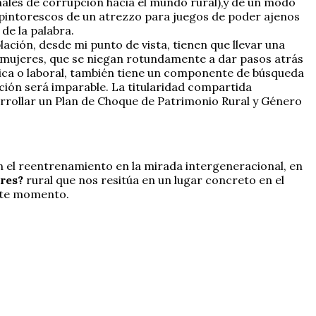
ramales de corrupción hacia el mundo rural),y de un modo
es pintorescos de un atrezzo para juegos de poder ajenos
 de la palabra.
ación, desde mi punto de vista, tienen que llevar una
s mujeres, que se niegan rotundamente a dar pasos atrás
mica o laboral, también tiene un componente de búsqueda
ación será imparable. La titularidad compartida
rrollar un Plan de Choque de Patrimonio Rural y Género
En el reentrenamiento en la mirada intergeneracional, en
eres?
rural que nos resitúa en un lugar concreto en el
este momento.