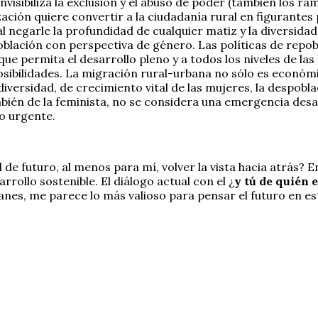
 invisibiliza la exclusión y el abuso de poder (también los 
ización quiere convertir a la ciudadanía rural en figurant
al negarle la profundidad de cualquier matiz y la diversidad
blación con perspectiva de género. Las políticas de repobl
e permita el desarrollo pleno y a todos los niveles de la
 posibilidades. La migración rural-urbana no sólo es econó
diversidad, de crecimiento vital de las mujeres, la despobl
ién de la feminista, no se considera una emergencia desa
o urgente.
de futuro, al menos para mí, volver la vista hacia atrás? 
rrollo sostenible. El diálogo actual con el ¿
y tú de quién 
 afanes, me parece lo más valioso para pensar el futuro en 