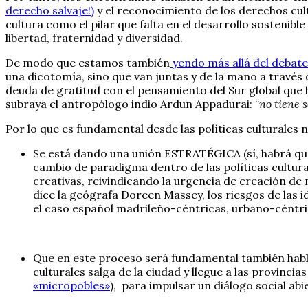
derecho salvaje!)
y el reconocimiento de los derechos cul
cultura como el pilar que falta en el desarrollo sostenibl
libertad, fraternidad y diversidad.
De modo que estamos también
yendo más allá del debate 
una dicotomía, sino que van juntas y de la mano a través
deuda de gratitud con el pensamiento del Sur global que 
subraya el antropólogo indio Ardun Appadurai:
“no tiene s
Por lo que es fundamental desde las políticas culturales
Se está dando una unión ESTRATÉGICA (sí, habrá que t
cambio de paradigma dentro de las políticas cultural
creativas, reivindicando la urgencia de creación de 
dice la geógrafa Doreen Massey, los riesgos de las id
el caso español madrileño-céntricas, urbano-céntr
Que en este proceso será fundamental también hablar 
culturales salga de la ciudad y llegue a las provin
«micropobles»
), para impulsar un diálogo social abi