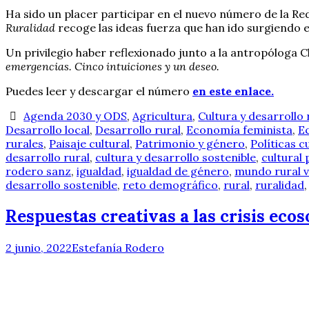
Ha sido un placer participar en el nuevo número de la Red
Ruralidad
recoge las ideas fuerza que han ido surgiendo 
Un privilegio haber reflexionado junto a la antropóloga C
emergencias. Cinco intuiciones y un deseo.
Puedes leer y descargar el número
en este enlace.
Agenda 2030 y ODS
,
Agricultura
,
Cultura y desarrollo 
Desarrollo local
,
Desarrollo rural
,
Economía feminista
,
E
rurales
,
Paisaje cultural
,
Patrimonio y género
,
Políticas c
desarrollo rural
,
cultura y desarrollo sostenible
,
cultural 
rodero sanz
,
igualdad
,
igualdad de género
,
mundo rural v
desarrollo sostenible
,
reto demográfico
,
rural
,
ruralidad
Respuestas creativas a las crisis ecoso
2 junio, 2022
Estefanía Rodero