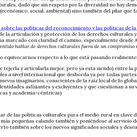
turales, dado que sin respeto por la diversidad no hay de
e (económico, social, ambiental) sino también del pilar que
sobre las políticas del reconocimiento y las políticas de la
 de la articulación y protección de los derechos culturale
ha marcado con claridad el camino, especialmente desde Amér
entido hablar de derechos culturales fuera de un compromiso v
 no equivocarnos respecto a lo que está pasando realmente
ejerla y articularla mejor, pero ya está siendo) entre la 
es a nivel internacional que desborda ya por todas partes el
nuevos imaginarios, conscientes de la raíz local de lo glob
entidades asfixiantes y excluyentes y que cuestionan a su v
icas y academia-céntricas)
de las políticas culturales para el medio rural en clave d
cias más pequeñas calando también y poniéndose al servicio
erto también sobre los nuevos significados sociales y desea