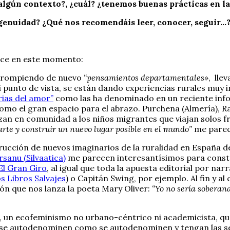
algún contexto?, ¿cuál? ¿tenemos buenas prácticas en 
ingenuidad? ¿Qué nos recomendáis leer, conocer, seguir…
nce en este momento:
e, rompiendo de nuevo
“pensamientos departamentales»
, lle
 punto de vista, se están dando experiencias rurales muy
rias del amor”
como las ha denominado en un reciente infor
omo el gran espacio para el abrazo. Purchena (Almería), R
n en comunidad a los niños migrantes que viajan solos fre
zarte y construir un nuevo lugar posible en el mundo”
me parece
rucción de nuevos imaginarios de la ruralidad en España 
sanu (Silvaatica)
me parecen interesantísimos para constr
El Gran Giro
, al igual que toda la apuesta editorial por na
s Libros Salvajes
) o Capitán Swing, por ejemplo. Al fin y 
ción que nos lanza la poeta Mary Oliver:
“Yo no sería soberan
o!, un ecofeminismo no urbano-céntrico ni academicista, q
s se autodenominen como se autodenominen y tengan las se