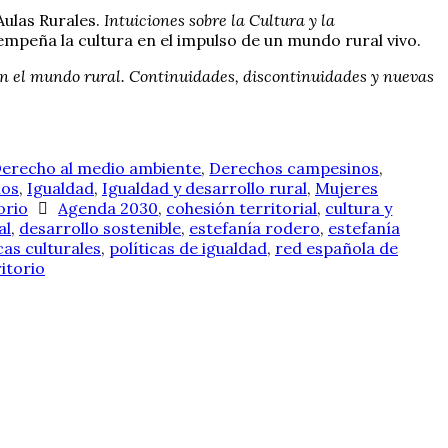
Aulas Rurales.
Intuiciones sobre la Cultura y la
empeña la cultura en el impulso de un mundo rural vivo.
 en el mundo rural. Continuidades, discontinuidades y nuevas
erecho al medio ambiente
,
Derechos campesinos
,
mos
,
Igualdad
,
Igualdad y desarrollo rural
,
Mujeres
orio
Agenda 2030
,
cohesión territorial
,
cultura y
al
,
desarrollo sostenible
,
estefanía rodero
,
estefanía
cas culturales
,
políticas de igualdad
,
red española de
itorio