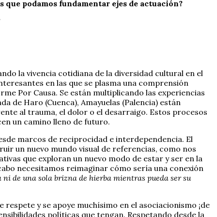
las que podamos fundamentar ejes de actuación?
?
vando la vivencia cotidiana de la diversidad cultural en el
 interesantes en las que se plasma una comprensión
me Por Causa. Se están multiplicando las experiencias
ada de Haro (Cuenca), Amayuelas (Palencia) están
nte al trauma, el dolor o el desarraigo. Estos procesos
n un camino lleno de futuro.
desde marcos de reciprocidad e interdependencia. El
uir un nuevo mundo visual de referencias, como nos
rrativas que exploran un nuevo modo de estar y ser en la
al cabo necesitamos reimaginar cómo sería una conexión
a ni de una sola brizna de hierba mientras pueda ser su
ue respete y se apoye muchísimo en el asociacionismo ¡de
nsibilidades políticas que tengan. Respetando desde la