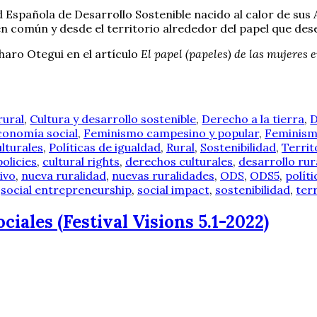
 Española de Desarrollo Sostenible nacido al calor de sus 
en común y desde el territorio alrededor del papel que des
haro Otegui en el artículo
El papel (papeles) de las mujeres
rural
,
Cultura y desarrollo sostenible
,
Derecho a la tierra
,
D
conomía social
,
Feminismo campesino y popular
,
Feminis
ulturales
,
Políticas de igualdad
,
Rural
,
Sostenibilidad
,
Territ
policies
,
cultural rights
,
derechos culturales
,
desarrollo rur
ivo
,
nueva ruralidad
,
nuevas ruralidades
,
ODS
,
ODS5
,
políti
,
social entrepreneurship
,
social impact
,
sostenibilidad
,
terr
ciales (Festival Visions 5.1-2022)