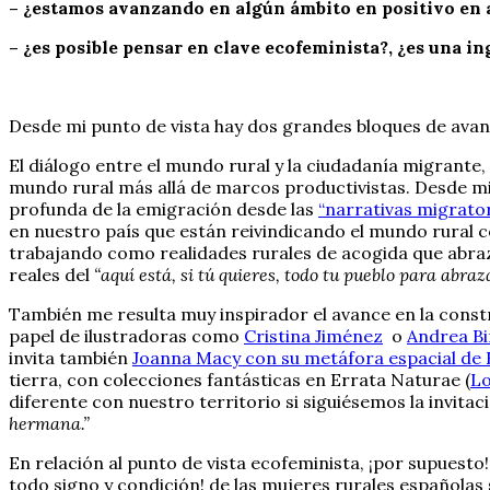
– ¿estamos avanzando en algún ámbito en positivo en 
– ¿es posible pensar en clave ecofeminista?, ¿es una 
Desde mi punto de vista hay dos grandes bloques de ava
El diálogo entre el mundo rural y la ciudadanía migrant
mundo rural más allá de marcos productivistas. Desde mi
profunda de la emigración desde las
“narrativas migrato
en nuestro país que están reivindicando el mundo rural c
trabajando como realidades rurales de acogida que abraza
reales del
“aquí está, si tú quieres, todo tu pueblo para abra
También me resulta muy inspirador el avance en la const
papel de ilustradoras como
Cristina Jiménez
o
Andrea Bir
invita también
Joanna Macy con su metáfora espacial de 
tierra, con colecciones fantásticas en Errata Naturae (
Lo
diferente con nuestro territorio si siguiésemos la invita
hermana.”
En relación al punto de vista ecofeminista, ¡por supuest
todo signo y condición! de las mujeres rurales española