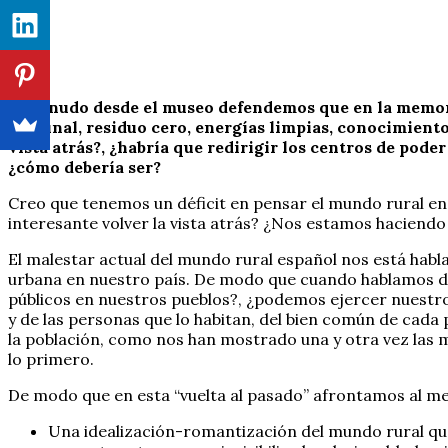
A menudo desde el museo defendemos que en la memoria
comunal, residuo cero, energías limpias, conocimiento
vista atrás?, ¿habría que redirigir los centros de poder
¿cómo debería ser?
Creo que tenemos un déficit en pensar el mundo rural en 
interesante volver la vista atrás? ¿Nos estamos haciend
El malestar actual del mundo rural español nos está habla
urbana en nuestro país. De modo que cuando hablamos de 
públicos en nuestros pueblos?, ¿podemos ejercer nuestro
y de las personas que lo habitan, del bien común de cada
la población, como nos han mostrado una y otra vez las mo
lo primero.
De modo que en esta “vuelta al pasado” afrontamos al men
Una idealización-romantización del mundo rural que 