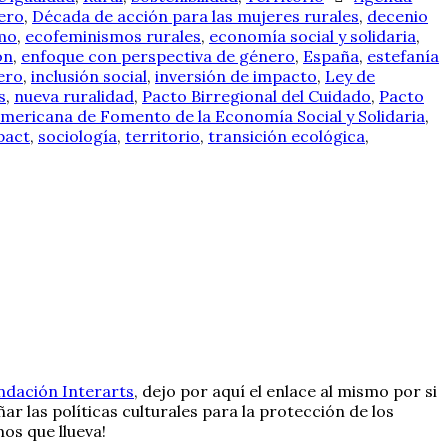
nero
,
Década de acción para las mujeres rurales
,
decenio
mo
,
ecofeminismos rurales
,
economía social y solidaria
,
ón
,
enfoque con perspectiva de género
,
España
,
estefanía
ero
,
inclusión social
,
inversión de impacto
,
Ley de
s
,
nueva ruralidad
,
Pacto Birregional del Cuidado
,
Pacto
mericana de Fomento de la Economía Social y Solidaria
,
pact
,
sociología
,
territorio
,
transición ecológica
,
ndación Interarts
, dejo por aquí el enlace al mismo por si
las políticas culturales para la protección de los
os que llueva!