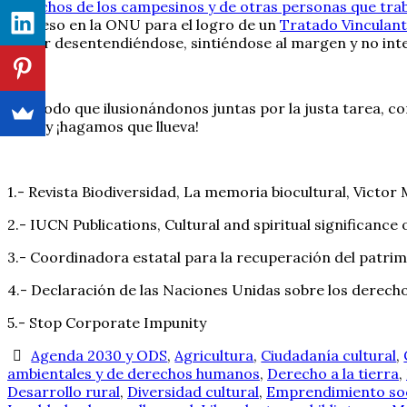
derechos de los campesinos y de otras personas que trab
proceso en la ONU para el logro de un
Tratado Vinculan
seguir desentendiéndose, sintiéndose al margen y no in
De modo que ilusionándonos juntas por la justa tarea, com
lluvia y ¡hagamos que llueva!
1.- Revista Biodiversidad, La memoria biocultural, Victo
2.- IUCN Publications, Cultural and spiritual significance 
3.- Coordinadora estatal para la recuperación del patrim
4.- Declaración de las Naciones Unidas sobre los derecho
5.- Stop Corporate Impunity
Agenda 2030 y ODS
,
Agricultura
,
Ciudadanía cultural
,
ambientales y de derechos humanos
,
Derecho a la tierra
,
Desarrollo rural
,
Diversidad cultural
,
Emprendimiento soc