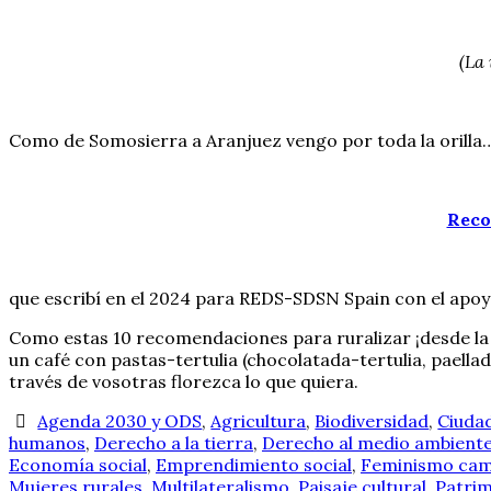
(La
Como de Somosierra a Aranjuez vengo por toda la orilla…
Reco
que escribí en el 2024 para REDS-SDSN Spain con el apoy
Como estas 10 recomendaciones para ruralizar ¡desde la al
un café con pastas-tertulia (chocolatada-tertulia, paella
través de vosotras florezca lo que quiera.
Agenda 2030 y ODS
,
Agricultura
,
Biodiversidad
,
Ciudad
humanos
,
Derecho a la tierra
,
Derecho al medio ambient
Economía social
,
Emprendimiento social
,
Feminismo cam
Mujeres rurales
,
Multilateralismo
,
Paisaje cultural
,
Patri