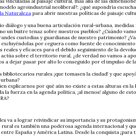
as vinculadas al paisaje cultural, más allá de las dimension
 modelo agroindustrial neoliberal?; ¿qué supondría escucha
 la Naturaleza
para abrir nuestras políticas de paisaje cultu
io diálogo y una buena articulación rural-urbana, medidas
omo un buitre tenaz sobre nuestros pueblos? ¿Cuándo vam
andes custodias y guardianas de nuestro patrimonio? ¿Va
r excluyéndolas por ceguera como fuente de conocimiento 
reales y eficaces para el debido seguimiento de la devolu
e actúa sobre el territorio rural, ¿de verdad no vamos a a
s a dejar pasar por alto lo conseguido por el impulso de 
ibliotecarios rurales ¡que tomasen la ciudad! y que apoyán
l-urbana?
en explicarnos por qué aún no existe a estas alturas en la
 la fuerza en la agenda política, ¡al menos! alguno de es
ORA?
ales va a lograr reivindicar su importancia y su protagoni
 rural es también una poderosa agenda internacional y que
 entre España y América Latina. Desde la conquista ¡para t