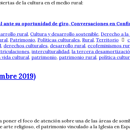
iertas de la cultura en el medio rural:
ral ante su oportunidad de giro, Conversaciones en Confi
arrollo rural
,
Cultura y desarrollo sostenible
,
Derecho a la 
ural
,
Patrimonio
,
Políticas culturales
,
Rural
,
Territorio
c
l
,
derechos culturales
,
desarrollo rural
,
ecofeminismos rur
triculaciones
,
interculturalidad
,
la tercera desamortizaci
 vida cultural
,
patrimonio
,
patrimonio rural
,
política cultur
embre 2019)
ía a poner el foco de atención sobre una de las áreas de s
de arte religioso, el patrimonio vinculado a la Iglesia en E