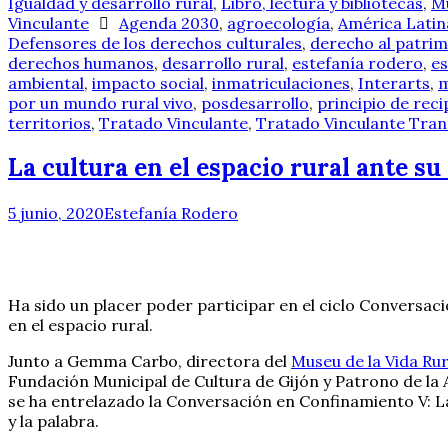
Igualdad y desarrollo rural
,
Libro, lectura y bibliotecas
,
Mu
Vinculante
Agenda 2030
,
agroecología
,
América Latin
Defensores de los derechos culturales
,
derecho al patri
derechos humanos
,
desarrollo rural
,
estefanía rodero
,
es
ambiental
,
impacto social
,
inmatriculaciones
,
Interarts
,
m
por un mundo rural vivo
,
posdesarrollo
,
principio de rec
territorios
,
Tratado Vinculante
,
Tratado Vinculante Tra
La cultura en el espacio rural ante s
5 junio, 2020
Estefanía Rodero
Ha sido un placer poder participar en el ciclo Conversac
en el espacio rural.
Junto a Gemma Carbo, directora del
Museu de la Vida Rur
Fundación Municipal de Cultura de Gijón y Patrono de l
se ha entrelazado la Conversación en Confinamiento V: La 
y la palabra.