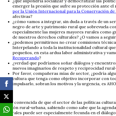
¿qué supondría socializar y democratizar las polític
emerger la presión que sufre su protección ante el
por la Unión Internacional para la Conservación de
afectivas?
¿cómo vamos a integrar, sin duda a través de un ser
negro de arte y patrimonio rural que sobrevuela c
especialmente las mujeres mayores rurales como gr
de nuestros derechos culturales? ¿O vamos a segui
¿podemos permitirnos no crear comisiones técnicas 
Interpelando a toda la institucionalidad cultural qu
pequeños, en esta ardua labor administrativa y vamo
Recuperando
?
¿verdad que podríamos soñar diálogos y encuentros b
nuevos imaginarios de respeto y reciprocidad rura
Por favor, compañeras mías de sector, ¿podría algui
cultura que tenga como objetivo incorporar con toda
impulsarlo, sobran los motivos y la urgencia, es AH
Estoy convencida de que el sector de las políticas cultur
relación rural-urbana, sabiendo como sabe que la agenda
culturales puede ser especialmente fecunda en el diálogo