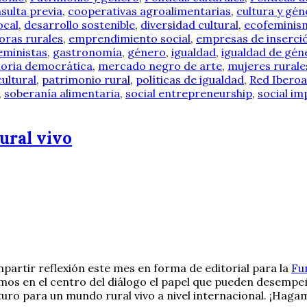
sulta previa
,
cooperativas agroalimentarias
,
cultura y gé
ocal
,
desarrollo sostenible
,
diversidad cultural
,
ecofeminis
ras rurales
,
emprendimiento social
,
empresas de inserci
eministas
,
gastronomía
,
género
,
igualdad
,
igualdad de gén
ria democrática
,
mercado negro de arte
,
mujeres rurale
ultural
,
patrimonio rural
,
políticas de igualdad
,
Red Iberoa
,
soberanía alimentaria
,
social entrepreneurship
,
social im
ural vivo
partir reflexión este mes en forma de editorial para la
Fu
en el centro del diálogo el papel que pueden desempeñar 
ro para un mundo rural vivo a nivel internacional. ¡Hagam