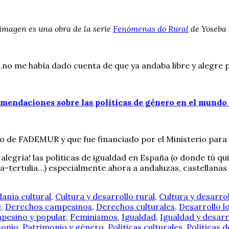
 imagen es una obra de la serie
Fenómenas do Rural
de Yoseba
no me había dado cuenta de que ya andaba libre y alegre p
mendaciones sobre las políticas de género en el mundo 
o de FADEMUR y que fue financiado por el Ministerio para 
egría! las políticas de igualdad en España (o donde tú qui
da-tertulia…) especialmente ahora a andaluzas, castellanas
anía cultural
,
Cultura y desarrollo rural
,
Cultura y desarrol
e
,
Derechos campesinos
,
Derechos culturales
,
Desarrollo l
pesino y popular
,
Feminismos
,
Igualdad
,
Igualdad y desarr
monio
,
Patrimonio y género
,
Políticas culturales
,
Políticas d