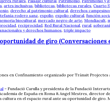
jeres rurales
,
Paisaje cultural
,
Patrimonio
,
Patrimonio y 
a
,
artes inclusivas
,
bibliotecas
,
bibliotecas rurales
,
Cuarto S
monio
,
derecho al patrimonio cultural
,
derechos campesino
tefanía rodero sanz
,
expolio
,
expolio cultural
,
función socia
emoria biocultural
,
mercado negro de arte
,
Mondiacult
,
m
iprocidad
,
reciprocidad
,
Red Rural Nacional
,
rural
,
soberaní
nsnacionales y derechos humanos
,
triple impacto
u oportunidad de giro (Conversaciones 
iones en Confinamiento organizado por Trànsit Projectes a
al
– Fundació Carulla y presidenta de la Fundació Interar
a Academia de España en Roma & Angel Mestres, director d
cultura en el espacio rural ante su oportunidad de giro. Mu