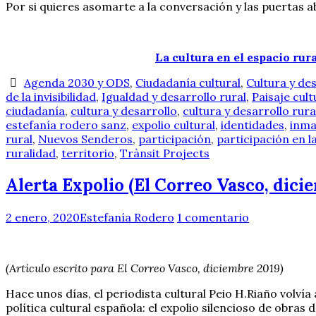
Por si quieres asomarte a la conversación y las puertas ab
La cultura en el espacio ru
Agenda 2030 y ODS
,
Ciudadanía cultural
,
Cultura y des
de la invisibilidad
,
Igualdad y desarrollo rural
,
Paisaje cult
ciudadanía
,
cultura y desarrollo
,
cultura y desarrollo rura
estefanía rodero sanz
,
expolio cultural
,
identidades
,
inma
rural
,
Nuevos Senderos
,
participación
,
participación en la
ruralidad
,
territorio
,
Trànsit Projects
Alerta Expolio (El Correo Vasco, dici
2 enero, 2020
Estefanía Rodero
1 comentario
(Artículo escrito para El Correo Vasco, diciembre 2019)
Hace unos días, el periodista cultural Peio H.Riaño volv
política cultural española: el expolio silencioso de obras 