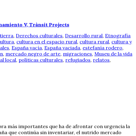
namiento V, Trànsit Projects
tierra
,
Derechos culturales
,
Desarrollo rural
,
Etnografía
ultura
,
cultura en el espacio rural
,
cultura rural
,
cultura y
ales
,
España vacía
,
España vaciada
,
estefanía rodero
,
ón
,
mercado negro de arte
,
migraciones
,
Museu de la vida
al local
,
políticas culturales
,
refugiados
,
relatos
,
ombra más importantes que ha de afrontar con urgencia la
spaña que continúa sin inventariar, el nutrido mercado