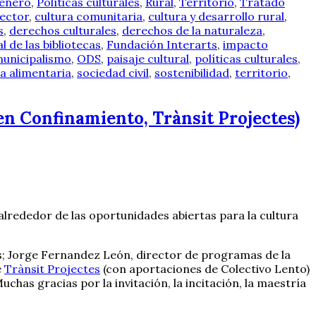
género
,
Políticas culturales
,
Rural
,
Territorio
,
Tratado
ector
,
cultura comunitaria
,
cultura y desarrollo rural
,
s
,
derechos culturales
,
derechos de la naturaleza
,
l de las bibliotecas
,
Fundación Interarts
,
impacto
unicipalismo
,
ODS
,
paisaje cultural
,
políticas culturales
,
a alimentaria
,
sociedad civil
,
sostenibilidad
,
territorio
,
en Confinamiento, Trànsit Projectes)
lrededor de las oportunidades abiertas para la cultura
ts; Jorge Fernandez León, director de programas de la
e
Trànsit Projectes
(con aportaciones de Colectivo Lento)
chas gracias por la invitación, la incitación, la maestría