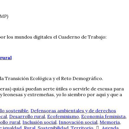
 MP)
or los mundos digitales el Cuaderno de Trabajo:
rural
la Transición Ecológica y el Reto Demográfico.
eras) quizá puedan serte útiles o servirle de excusa para
 y leonesas y extremeñas, yo lo siembro por aquí y que a
lo sostenible
,
Defensoras ambientales y de derechos
ocal
,
Desarrollo rural
,
Ecofeminismo
,
Economía feminista
,
ollo rural
,
Inclusión social
,
Innovación social
,
Memoria
,
e igualdad
,
Rural
,
Sostenibilidad
,
Territorio
Agenda