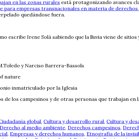
ajan en las zonas rurales
está protagonizando avances clav
te para empresas transnacionales en materia de derecho
terpelado quedándose fuera.
o escribe Irene Solà sabiendo que la lluvia viene de sitio
r M.Toledo y Narciso Barrera-Bassols
of nature
onio inmatriculado por la Iglesia
s de los campesinos y de otras personas que trabajan en l
Ciudadanía global
,
Cultura y desarrollo rural
,
Cultura y des
Derecho al medio ambiente
,
Derechos campesinos
,
Derech
ial
,
Empresas y derechos humanos
,
Etnografía de la invisi