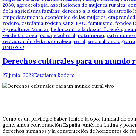
2030
,
agroecología
,
asociaciones de mujeres rurales
,
con
de la agricultura familiar
,
derecho a la tierra
,
desarrollo l
empoderamiento económico de las mujeres
,
emprendedo
rodero
,
estefanía rodero sanz
,
FAO
,
feminismo
,
fondos f
Agricultura Familiar
,
lucha contra la desertificación
,
memo
Verde Europeo
,
paisaje cultural
,
patrimonio
,
patrimonio c
restauración de la naturaleza
,
rural
,
sindicalismo agrario
UNDROP
Derechos culturales para un mundo r
27 junio, 2022
Estefanía Rodero
Como es un privilegio haber tenido la oportunidad de com
generamos conversación España-América Latina y ponemos 
derechos humanos y la construcción de horizontes de futu