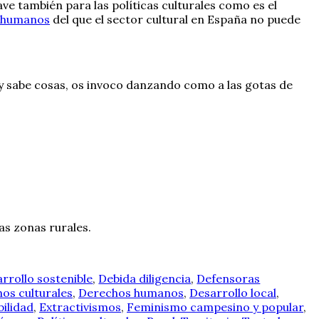
e también para las políticas culturales como es el
s humanos
del que el sector cultural en España no puede
s y sabe cosas, os invoco danzando como a las gotas de
as zonas rurales.
arrollo sostenible
,
Debida diligencia
,
Defensoras
os culturales
,
Derechos humanos
,
Desarrollo local
,
bilidad
,
Extractivismos
,
Feminismo campesino y popular
,