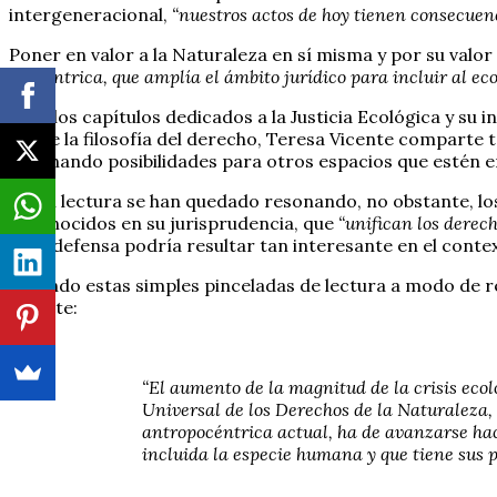
intergeneracional,
“nuestros actos de hoy tienen consecuen
Poner en valor a la Naturaleza en sí misma y por su valo
ecocéntrica, que amplía el ámbito jurídico para incluir al ec
Tras los capítulos dedicados a la Justicia Ecológica y su 
desde la filosofía del derecho, Teresa Vicente comparte to
iluminando posibilidades para otros espacios que estén e
En mi lectura se han quedado resonando, no obstante, los
reconocidos en su jurisprudencia, que
“unifican los derec
cuya defensa podría resultar tan interesante en el conte
Dejando estas simples pinceladas de lectura a modo de re
Vicente:
“El aumento de la magnitud de la crisis ecol
Universal de los Derechos de la Naturaleza,
antropocéntrica actual, ha de avanzarse haci
incluida la especie humana y que tiene sus p