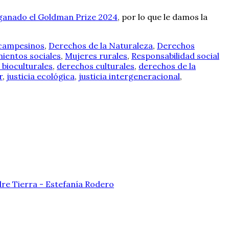
 ganado el Goldman Prize 2024
, por lo que le damos la
campesinos
,
Derechos de la Naturaleza
,
Derechos
ientos sociales
,
Mujeres rurales
,
Responsabilidad social
bioculturales
,
derechos culturales
,
derechos de la
r
,
justicia ecológica
,
justicia intergeneracional
,
dre Tierra - Estefanía Rodero