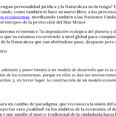
ngan personalidad jurídica y la Naturaleza no la tenga? D
ando, como también lo hace su nuevo libro, a los procesos
os ecosistemas
, movilizando también a las Naciones Unida
ivel europeo de la protección del Mar Menor.
l sistema económico
“la degradación ecológica del planeta y d
no que ya estamos recorriendo a nivel global para conquis
 de la Naturaleza que van abriéndose paso, despacio pero si
bro:
delante y poner límites a un modelo de desarrollo que es la ca
ión de los ecosistemas, porque en ellos se dan las interaccione
chos: y, en tercer lugar, la construcción de un modelo económi
ara un cambio de paradigma, que reconozca la unión del s
oyectar esta ¡realidad! en los ámbitos de la economía, el 
 y que amplíe el marco tradicional de la ciudadanía hacia l