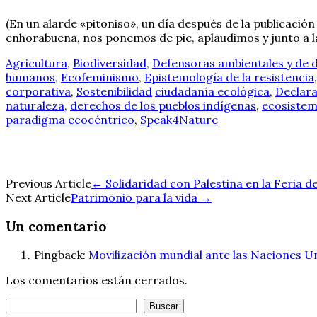
(En un alarde «pitoniso», un día después de la publicación
enhorabuena, nos ponemos de pie, aplaudimos y junto a la 
Agricultura
,
Biodiversidad
,
Defensoras ambientales y de
humanos
,
Ecofeminismo
,
Epistemología de la resistencia
corporativa
,
Sostenibilidad
ciudadanía ecológica
,
Declara
naturaleza
,
derechos de los pueblos indígenas
,
ecosiste
paradigma ecocéntrico
,
Speak4Nature
Navegación
Previous Article
←
Solidaridad con Palestina en la Feria del
Next Article
Patrimonio para la vida
→
de
Un comentario
entradas
Pingback:
Movilización mundial ante las Naciones U
Los comentarios están cerrados.
Buscar
Buscar