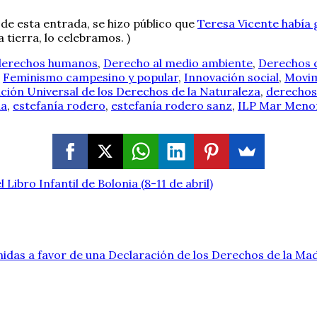
 de esta entrada, se hizo público que
Teresa Vicente había
tierra, lo celebramos. )
 derechos humanos
,
Derecho al medio ambiente
,
Derechos 
,
Feminismo campesino y popular
,
Innovación social
,
Movim
ción Universal de los Derechos de la Naturaleza
,
derechos 
ma
,
estefanía rodero
,
estefanía rodero sanz
,
ILP Mar Meno
 Libro Infantil de Bolonia (8-11 de abril)
nidas a favor de una Declaración de los Derechos de la Ma