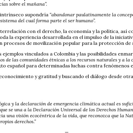
cias sobre el mañana”.
r intrínseco supondría
“abandonar paulatinamente la concepc
osistema del cual forma parte el ser humano”.
interrelación con el derecho, la economía y la política, así
da la experiencia desarrollada en el impulso de la iniciati
n procesos de movilización popular para la protección de s
 ejemplos vinculados a Colombia y las posibilidades enmar
hos de las comunidades étnicas a los recursos naturales y a la
xto español para determinadas luchas contra fenómenos ext
conocimiento y gratitud y buscando el diálogo desde otras
ógica y la declaración de emergencia climática actual es sufi
 que se una a la Declaración Universal de los Derechos Humano
a una visión ecocéntrica de la vida, que reconozca que la Natu
ropios derechos.”
—