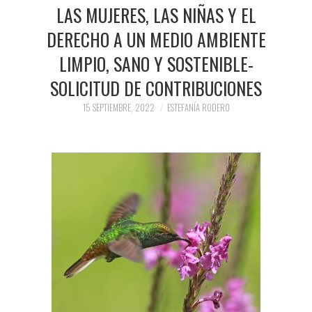
PRENSA Y
LAS MUJERES, LAS NIÑAS Y EL
DERECHO A UN MEDIO AMBIENTE
COLABORACIONES)
LIMPIO, SANO Y SOSTENIBLE-
QUIÉN ES
SOLICITUD DE CONTRIBUCIONES
15 SEPTIEMBRE, 2022
ESTEFANÍA RODERO