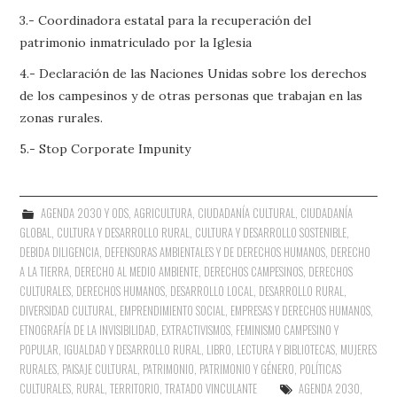
3.- Coordinadora estatal para la recuperación del
patrimonio inmatriculado por la Iglesia
4.- Declaración de las Naciones Unidas sobre los derechos
de los campesinos y de otras personas que trabajan en las
zonas rurales.
5.- Stop Corporate Impunity
AGENDA 2030 Y ODS
,
AGRICULTURA
,
CIUDADANÍA CULTURAL
,
CIUDADANÍA
GLOBAL
,
CULTURA Y DESARROLLO RURAL
,
CULTURA Y DESARROLLO SOSTENIBLE
,
DEBIDA DILIGENCIA
,
DEFENSORAS AMBIENTALES Y DE DERECHOS HUMANOS
,
DERECHO
A LA TIERRA
,
DERECHO AL MEDIO AMBIENTE
,
DERECHOS CAMPESINOS
,
DERECHOS
CULTURALES
,
DERECHOS HUMANOS
,
DESARROLLO LOCAL
,
DESARROLLO RURAL
,
DIVERSIDAD CULTURAL
,
EMPRENDIMIENTO SOCIAL
,
EMPRESAS Y DERECHOS HUMANOS
,
ETNOGRAFÍA DE LA INVISIBILIDAD
,
EXTRACTIVISMOS
,
FEMINISMO CAMPESINO Y
POPULAR
,
IGUALDAD Y DESARROLLO RURAL
,
LIBRO, LECTURA Y BIBLIOTECAS
,
MUJERES
RURALES
,
PAISAJE CULTURAL
,
PATRIMONIO
,
PATRIMONIO Y GÉNERO
,
POLÍTICAS
CULTURALES
,
RURAL
,
TERRITORIO
,
TRATADO VINCULANTE
AGENDA 2030
,