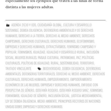
especialmente los ejemplos que traten a las niñas de forma
distinta a las mujeres adultas.
AGENDA 2030 Y ODS
,
CIUDADANÍA GLOBAL
,
CULTURA Y DESARROLLO
SOSTENIBLE
,
DEBIDA DILIGENCIA
,
DEFENSORAS AMBIENTALES Y DE DERECHOS
HUMANOS
,
DERECHO A LA TIERRA
,
DERECHO AL MEDIO AMBIENTE
,
DERECHOS
CAMPESINOS
,
DERECHOS CULTURALES
,
DERECHOS HUMANOS
,
ECOFEMINISMO
,
EMPRESAS Y DERECHOS HUMANOS
,
EXTRACTIVISMOS
,
FEMINISMO CAMPESINO Y
POPULAR
,
FEMINISMOS
,
IGUALDAD
,
IGUALDAD Y DESARROLLO RURAL
,
INCLUSIÓN
SOCIAL
,
MUJERES RURALES
,
PAISAJE CULTURAL
,
PATRIMONIO
,
PAZ
,
POLÍTICAS
CULTURALES
,
POLÍTICAS DE IGUALDAD
,
RURAL
,
SOSTENIBILIDAD
,
TERRITORIO
,
TRATADO VINCULANTE
BIODIVERSIDAD
,
DEBIDA DILIGENCIA
,
DEFENSORAS
AMBIENTALES
,
DEFENSORAS TERRITORIALES
,
DERECHO AL MEDIO AMBIENTE
,
DERECHOS
CULTURALES
,
DERECHOS HUMANOS
,
EMPODERAMIENTO
,
EMPODERAMIENTO
ECONÓMICO DE LAS MUJERES
,
EMPRESAS Y DERECHOS HUMANOS
,
ENFOQUE CON
PERSPECTIVA DE GÉNERO
,
ESTEFANÍA RODERO
,
ESTEFANÍA RODERO SANZ
,
FEMINISMO
,
FEMINISMOS
,
IGUALDAD DE GÉNERO
,
INCLUSIÓN SOCIAL
,
JUSTICIA MEDIOAMBIENTAL
,
LEY DE DEBIDA DILIGENCIA
,
MEDIO AMBIENTE
,
PRINCIPIOS RECTORES DE NACIONES
UNIDAS SOBRE EMPRESAS Y DERECHOS HUMANOS