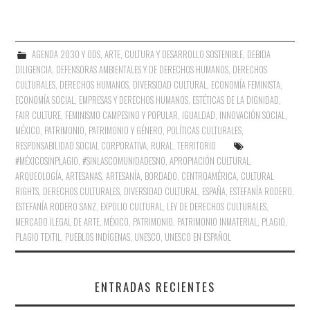
AGENDA 2030 Y ODS
,
ARTE
,
CULTURA Y DESARROLLO SOSTENIBLE
,
DEBIDA
DILIGENCIA
,
DEFENSORAS AMBIENTALES Y DE DERECHOS HUMANOS
,
DERECHOS
CULTURALES
,
DERECHOS HUMANOS
,
DIVERSIDAD CULTURAL
,
ECONOMÍA FEMINISTA
,
ECONOMÍA SOCIAL
,
EMPRESAS Y DERECHOS HUMANOS
,
ESTÉTICAS DE LA DIGNIDAD
,
FAIR CULTURE
,
FEMINISMO CAMPESINO Y POPULAR
,
IGUALDAD
,
INNOVACIÓN SOCIAL
,
MÉXICO
,
PATRIMONIO
,
PATRIMONIO Y GÉNERO
,
POLÍTICAS CULTURALES
,
RESPONSABILIDAD SOCIAL CORPORATIVA
,
RURAL
,
TERRITORIO
#MÉXICOSINPLAGIO
,
#SINLASCOMUNIDADESNO
,
APROPIACIÓN CULTURAL
,
ARQUEOLOGÍA
,
ARTESANAS
,
ARTESANÍA
,
BORDADO
,
CENTROAMÉRICA
,
CULTURAL
RIGHTS
,
DERECHOS CULTURALES
,
DIVERSIDAD CULTURAL
,
ESPAÑA
,
ESTEFANÍA RODERO
,
ESTEFANÍA RODERO SANZ
,
EXPOLIO CULTURAL
,
LEY DE DERECHOS CULTURALES
,
MERCADO ILEGAL DE ARTE
,
MÉXICO
,
PATRIMONIO
,
PATRIMONIO INMATERIAL
,
PLAGIO
,
PLAGIO TEXTIL
,
PUEBLOS INDÍGENAS
,
UNESCO
,
UNESCO EN ESPAÑOL
ENTRADAS RECIENTES