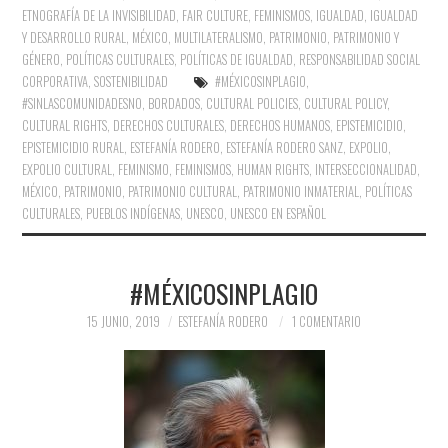
ETNOGRAFÍA DE LA INVISIBILIDAD
,
FAIR CULTURE
,
FEMINISMOS
,
IGUALDAD
,
IGUALDAD
Y DESARROLLO RURAL
,
MÉXICO
,
MULTILATERALISMO
,
PATRIMONIO
,
PATRIMONIO Y
GÉNERO
,
POLÍTICAS CULTURALES
,
POLÍTICAS DE IGUALDAD
,
RESPONSABILIDAD SOCIAL
CORPORATIVA
,
SOSTENIBILIDAD
#MÉXICOSINPLAGIO
,
#SINLASCOMUNIDADESNO
,
BORDADOS
,
CULTURAL POLICIES
,
CULTURAL POLICY
,
CULTURAL RIGHTS
,
DERECHOS CULTURALES
,
DERECHOS HUMANOS
,
EPISTEMICIDIO
,
EPISTEMICIDIO RURAL
,
ESTEFANÍA RODERO
,
ESTEFANÍA RODERO SANZ
,
EXPOLIO
,
EXPOLIO CULTURAL
,
FEMINISMO
,
FEMINISMOS
,
HUMAN RIGHTS
,
INTERSECCIONALIDAD
,
MÉXICO
,
PATRIMONIO
,
PATRIMONIO CULTURAL
,
PATRIMONIO INMATERIAL
,
POLÍTICAS
CULTURALES
,
PUEBLOS INDÍGENAS
,
UNESCO
,
UNESCO EN ESPAÑOL
#MÉXICOSINPLAGIO
15 JUNIO, 2019
ESTEFANÍA RODERO
1 COMENTARIO