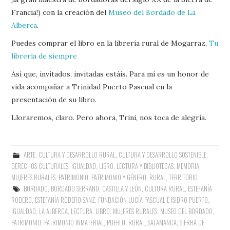
Francia!) con la creación del
Museo del Bordado de La
Alberca
.
Puedes comprar el libro en la librería rural de Mogarraz,
Tu
librería de siempre
Así que, invitados, invitadas estáis. Para mí es un honor de
vida acompañar a Trinidad Puerto Pascual en la
presentación de su libro.
Lloraremos, claro. Pero ahora, Trini, nos toca de alegría.
ARTE
,
CULTURA Y DESARROLLO RURAL
,
CULTURA Y DESARROLLO SOSTENIBLE
,
DERECHOS CULTURALES
,
IGUALDAD
,
LIBRO, LECTURA Y BIBLIOTECAS
,
MEMORIA
,
MUJERES RURALES
,
PATRIMONIO
,
PATRIMONIO Y GÉNERO
,
RURAL
,
TERRITORIO
BORDADO
,
BORDADO SERRANO
,
CASTILLA Y LEÓN
,
CULTURA RURAL
,
ESTEFANÍA
RODERO
,
ESTEFANÍA RODERO SANZ
,
FUNDACIÓN LUCÍA PASCUAL E ISIDRO PUERTO
,
IGUALDAD
,
LA ALBERCA
,
LECTURA
,
LIBRO
,
MUJERES RURALES
,
MUSEO DEL BORDADO
,
PATRIMONIO
,
PATRIMONIO INMATERIAL
,
PUEBLO
,
RURAL
,
SALAMANCA
,
SIERRA DE