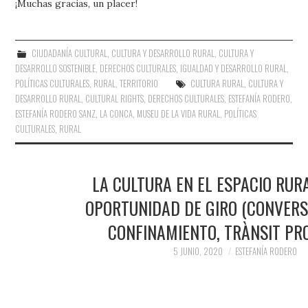
¡Muchas gracias, un placer!
CIUDADANÍA CULTURAL
,
CULTURA Y DESARROLLO RURAL
,
CULTURA Y
DESARROLLO SOSTENIBLE
,
DERECHOS CULTURALES
,
IGUALDAD Y DESARROLLO RURAL
,
POLÍTICAS CULTURALES
,
RURAL
,
TERRITORIO
CULTURA RURAL
,
CULTURA Y
DESARROLLO RURAL
,
CULTURAL RIGHTS
,
DERECHOS CULTURALES
,
ESTEFANÍA RODERO
,
ESTEFANÍA RODERO SANZ
,
LA CONCA
,
MUSEU DE LA VIDA RURAL
,
POLÍTICAS
CULTURALES
,
RURAL
LA CULTURA EN EL ESPACIO RUR
OPORTUNIDAD DE GIRO (CONVERS
CONFINAMIENTO, TRÀNSIT PR
5 JUNIO, 2020
ESTEFANÍA RODERO