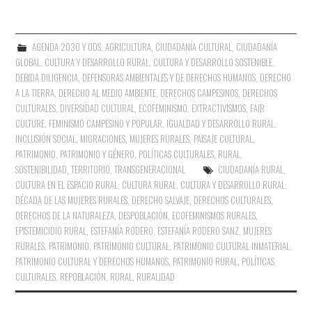
AGENDA 2030 Y ODS
,
AGRICULTURA
,
CIUDADANÍA CULTURAL
,
CIUDADANÍA
GLOBAL
,
CULTURA Y DESARROLLO RURAL
,
CULTURA Y DESARROLLO SOSTENIBLE
,
DEBIDA DILIGENCIA
,
DEFENSORAS AMBIENTALES Y DE DERECHOS HUMANOS
,
DERECHO
A LA TIERRA
,
DERECHO AL MEDIO AMBIENTE
,
DERECHOS CAMPESINOS
,
DERECHOS
CULTURALES
,
DIVERSIDAD CULTURAL
,
ECOFEMINISMO
,
EXTRACTIVISMOS
,
FAIR
CULTURE
,
FEMINISMO CAMPESINO Y POPULAR
,
IGUALDAD Y DESARROLLO RURAL
,
INCLUSIÓN SOCIAL
,
MIGRACIONES
,
MUJERES RURALES
,
PAISAJE CULTURAL
,
PATRIMONIO
,
PATRIMONIO Y GÉNERO
,
POLÍTICAS CULTURALES
,
RURAL
,
SOSTENIBILIDAD
,
TERRITORIO
,
TRANSGENERACIONAL
CIUDADANÍA RURAL
,
CULTURA EN EL ESPACIO RURAL
,
CULTURA RURAL
,
CULTURA Y DESARROLLO RURAL
,
DÉCADA DE LAS MUJERES RURALES
,
DERECHO SALVAJE
,
DERECHOS CULTURALES
,
DERECHOS DE LA NATURALEZA
,
DESPOBLACIÓN
,
ECOFEMINISMOS RURALES
,
EPISTEMICIDIO RURAL
,
ESTEFANÍA RODERO
,
ESTEFANÍA RODERO SANZ
,
MUJERES
RURALES
,
PATRIMONIO
,
PATRIMONIO CULTURAL
,
PATRIMONIO CULTURAL INMATERIAL
,
PATRIMONIO CULTURAL Y DERECHOS HUMANOS
,
PATRIMONIO RURAL
,
POLÍTICAS
CULTURALES
,
REPOBLACIÓN
,
RURAL
,
RURALIDAD