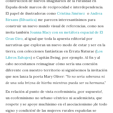
construcción de nuevos imaginarios de la ruralidad en
España desde marcos de reciprocidad e interdependencia.
El papel de ilustradoras como
Cristina Jiménez
o
Andrea
Birsanu (Silvaatica)
me parecen interesantísimos para
construir un nuevo mundo visual de referencias, como nos
invita también
Joanna Macy con su metáfora espacial de El
Gran Giro
, al igual que toda la apuesta editorial por
narrativas que exploran un nuevo modo de estar y ser en la
tierra, con colecciones fantásticas en Errata Naturae (
Los
Libros Salvajes
) o Capitán Swing, por ejemplo. Al fin y al
cabo necesitamos reimaginar cómo sería una conexión
diferente con nuestro territorio si siguiésemos la invitación
que nos lanza la poeta Mary Oliver:
“Yo no sería soberana ni
de una sola brizna de hierba mientras pueda ser su hermana.”
En relación al punto de vista ecofeminista, ¡por supuesto!,
un ecofeminismo no urbano-céntrico ni academicista, que
respete y se apoye muchísimo en el asociacionismo ¡de todo
signo y condición! de las mujeres rurales españolas se