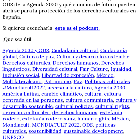
ODS de la Agenda 2030 y qué caminos de futuro pueden
abrirse para la protección de los derechos culturales en
España.
Si quieres escucharla,
este es el podcast.
¡Que sea útil!
Agenda 2030 y ODS
,
Ciudadanía cultural
,
Ciudadanía
global
,
Cultura de paz
,
Cultura y desarrollo sostenible
,
Derechos culturales
,
Derechos humanos
,
Derechos
lingüísticos
,
Diversidad cultural
,
Fair Culture
,
Igualdad
,
Inclusión social
,
Libertad de expresión
,
México
,
Multilateralismo
,
Patrimonio
,
Paz
,
Políticas culturales
#Mondiacult2022
,
acceso a la cultura
,
Agenda 2030
,
América Latina
,
cambio climático
,
cultura
,
cultura
centrada en las personas
,
cultura comunitaria
,
cultura y
desarrollo sostenible
,
cultural policies
,
cultural rights
,
derechos culturales
,
derechos humanos
,
estefanía
rodero
,
estefanía rodero sanz
,
human rights
,
México
,
Mondiacult
,
MONDIACULT 2022
,
ODS
,
políticas
culturales
,
sostenibilidad
,
sustainable development
,
UNESCO