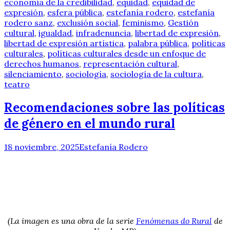
economía de la credibilidad
,
equidad
,
equidad de
expresión
,
esfera pública
,
estefanía rodero
,
estefanía
rodero sanz
,
exclusión social
,
feminismo
,
Gestión
cultural
,
igualdad
,
infradenuncia
,
libertad de expresión
,
libertad de expresión artística
,
palabra pública
,
políticas
culturales
,
políticas culturales desde un enfoque de
derechos humanos
,
representación cultural
,
silenciamiento
,
sociología
,
sociología de la cultura
,
teatro
Recomendaciones sobre las políticas
de género en el mundo rural
18 noviembre, 2025
Estefanía Rodero
(La imagen es una obra de la serie
Fenómenas do Rural
de