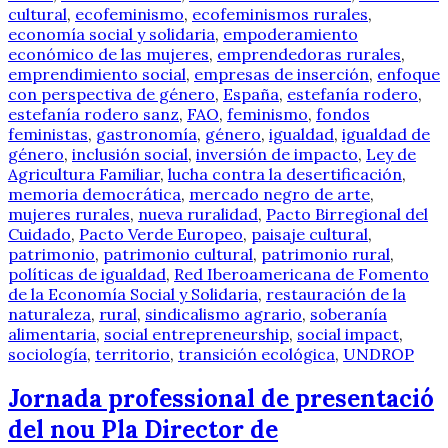
cultural
,
ecofeminismo
,
ecofeminismos rurales
,
economía social y solidaria
,
empoderamiento
económico de las mujeres
,
emprendedoras rurales
,
emprendimiento social
,
empresas de inserción
,
enfoque
con perspectiva de género
,
España
,
estefanía rodero
,
estefanía rodero sanz
,
FAO
,
feminismo
,
fondos
feministas
,
gastronomía
,
género
,
igualdad
,
igualdad de
género
,
inclusión social
,
inversión de impacto
,
Ley de
Agricultura Familiar
,
lucha contra la desertificación
,
memoria democrática
,
mercado negro de arte
,
mujeres rurales
,
nueva ruralidad
,
Pacto Birregional del
Cuidado
,
Pacto Verde Europeo
,
paisaje cultural
,
patrimonio
,
patrimonio cultural
,
patrimonio rural
,
políticas de igualdad
,
Red Iberoamericana de Fomento
de la Economía Social y Solidaria
,
restauración de la
naturaleza
,
rural
,
sindicalismo agrario
,
soberanía
alimentaria
,
social entrepreneurship
,
social impact
,
sociología
,
territorio
,
transición ecológica
,
UNDROP
Jornada professional de presentació
del nou Pla Director de