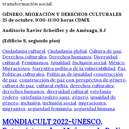
transformación social.
GÉNERO, MIGRACIÓN Y DERECHOS CULTURALES
25 de octubre, 9:00-11:00 horas CDMX
Auditorio Xavier Scheifler y de Amézaga, S.J
(Edificio S, segundo piso)
Ciudadanía cultural
,
Ciudadanía global
,
Cultura de paz
,
Derechos culturales
,
Derechos humanos
,
Diversidad
cultural
,
Feminismos
,
Igualdad
,
Inclusión social
,
México
,
Migraciones
,
Narrativa política de la vulnerabilidad
,
Paz
,
Políticas culturales
,
Políticas de igualdad
construcción
de paz
,
construcción de paz con perspectiva de género
,
cultura de paz
,
cultural rights
,
derechos culturales
,
derechos humanos
,
diversidad cultural
,
estefanía
rodero
,
estefanía rodero sanz
,
género
,
igualdad de
género
,
inclusión
,
inclusión social
,
migraciones
,
migrantes
,
seguridad feminista
,
seguridad humana
MONDIACULT 2022-UNESCO,