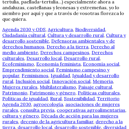
tertulia, paellada-tertulia…) especialmente ahora a
andaluzas, castellanas y leonesas y extremeñas, yo lo
siembro por aquí y que a través de vosotras florezca lo
que quiera.
Agenda 2030 y ODS
,
Agricultura
,
Biodiversidad
,
Ciudadanía cultural
,
Cultura y desarrollo rural
,
Cultura y
desarrollo sostenible
,
Defensoras ambientales y de
derechos humanos
,
Derecho a la tierra
,
Derecho al
medio ambiente
,
Derechos campesinos
,
Derechos
culturales
,
Desarrollo local
,
Desarrollo rural
,
Ecofeminismo
,
Economía feminista
,
Economía social
,
Emprendimiento social
,
Feminismo campesino y
popular
,
Feminismos
,
Igualdad
,
Igualdad y desarrollo
rural
,
Inclusión social
,
Innovación social
,
Memoria
,
Mujeres rurales
,
Multilateralismo
,
Paisaje cultural
,
Patrimonio
,
Patrimonio y género
,
Políticas culturales
,
Políticas de igualdad
,
Rural
,
Sostenibilidad
,
Territorio
Agenda 2030
,
agroecología
,
asociaciones de mujeres
rurales
,
consulta previa
,
cooperativas agroalimentarias
,
cultura y género
,
Década de acción para las mujeres
rurales
,
decenio de la agricultura familiar
,
derecho a la
tierra
,
desarrollo local
,
desarrollo sostenible
,
diversidad