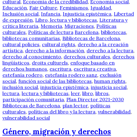
cultural
,
Economía de la credibilidad
,
Economía social
,
Educación
,
Fair Culture
,
Feminismos
,
Igualdad
,
Inclusión social
,
Infancia
,
Injusticia epistémica
,
Libertad
de expresión
,
Libro, lectura y bibliotecas
,
Literatura y
crítica literaria
,
Memoria
,
Migraciones
,
Políticas
culturales
,
Políticas de lectura
Barcelona
,
bibliotecas
,
bibliotecas comunitarias
,
Bibliotecas de Barcelona
,
cultural policies
,
cultural rights
,
derecho a la creación
artística
,
derecho a la información
,
derecho a la lectura
,
derecho al conocimiento
,
derechos culturales
,
derechos
lingüísticos
,
droits culturels
,
enfoque basado en
derechos humanos
,
escritura
,
escritura creativa
,
estefanía rodero
,
estefanía rodero sanz
,
exclusión
social
,
función social de las bibliotecas
,
human rights
,
inclusión social
,
injusticia epistémica
,
injusticia social
,
lectura
,
lectura y bibliotecas
,
leer
,
libro
,
libros
,
participación comunitaria
,
Plan Director 2021-2030
Bibliotecas de Barcelona
,
plan lector
,
políticas
culturales
,
políticas del libro y la lectura
,
vulnerabilidad
,
vulnerabilidad social
Género, migración y derechos