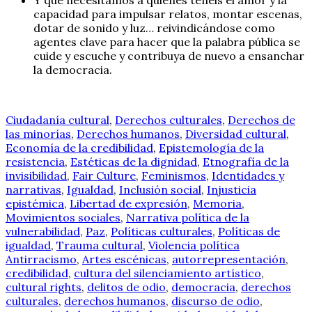
capacidad para impulsar relatos, montar escenas,
dotar de sonido y luz… reivindicándose como
agentes clave para hacer que la palabra pública se
cuide y escuche y contribuya de nuevo a ensanchar
la democracia.
Ciudadanía cultural
,
Derechos culturales
,
Derechos de
las minorías
,
Derechos humanos
,
Diversidad cultural
,
Economía de la credibilidad
,
Epistemología de la
resistencia
,
Estéticas de la dignidad
,
Etnografía de la
invisibilidad
,
Fair Culture
,
Feminismos
,
Identidades y
narrativas
,
Igualdad
,
Inclusión social
,
Injusticia
epistémica
,
Libertad de expresión
,
Memoria
,
Movimientos sociales
,
Narrativa política de la
vulnerabilidad
,
Paz
,
Políticas culturales
,
Políticas de
igualdad
,
Trauma cultural
,
Violencia política
Antirracismo
,
Artes escénicas
,
autorrepresentación
,
credibilidad
,
cultura del silenciamiento artístico
,
cultural rights
,
delitos de odio
,
democracia
,
derechos
culturales
,
derechos humanos
,
discurso de odio
,