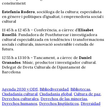
coneixement
Estefanía Rodero
, sociòloga de la cultura; especialista
en gènere i polítiques d’igualtat, i emprenedoria social i
cultural
11:45 h a 12:45 h – Conferència, a càrrec d’
Elisabet
Roselló
. Fundadora de Postfuturear i investigadora
cultural especialitzada en tendències i transformacions
socials i culturals, innovació sostenible i estudis de
futurs.
12:55 h a 13:10 h – Tancament, a càrrec de
Daniel
Granados
. Músic, productor i investigador cultural.
Delegat de Drets Culturals de l’Ajuntament de
Barcelona
Agenda 2030 y ODS
,
Bibliodiversidad
,
Bibliotecas
,
Ciudadanía cultural
,
Ciudadanía global
,
Cultura de paz
,
Derechos culturales
,
Derechos de las minorías
,
Derechos humanos
,
Derechos lingüísticos
,
Diversidad