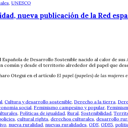
rales
,
UNESCO
lidad, nueva publicación de la Red esp
 Española de Desarrollo Sostenible nacido al calor de sus 
en común y desde el territorio alrededor del papel que des
haro Otegui en el artículo
El papel (papeles) de las mujeres
al
,
Cultura y desarrollo sostenible
,
Derecho a la tierra
,
Dere
conomía social
,
Feminismo campesino y popular
,
Feminis
ulturales
,
Políticas de igualdad
,
Rural
,
Sostenibilidad
,
Territ
policies
,
cultural rights
,
derechos culturales
,
desarrollo rur
ivo
,
nueva ruralidad
,
nuevas ruralidades
,
ODS
,
ODS5
,
políti