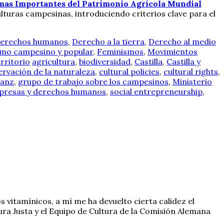
mas Importantes del Patrimonio Agrícola Mundial
ulturas campesinas, introduciendo criterios clave para el
 derechos humanos
,
Derecho a la tierra
,
Derecho al medio
mo campesino y popular
,
Feminismos
,
Movimientos
rritorio
agricultura
,
biodiversidad
,
Castilla
,
Castilla y
rvación de la naturaleza
,
cultural policies
,
cultural rights
,
sanz
,
grupo de trabajo sobre los campesinos
,
Ministerio
mpresas y derechos humanos
,
social entrepreneurship
,
 vitamínicos, a mí me ha devuelto cierta calidez el
ra Justa y el Equipo de Cultura de la Comisión Alemana