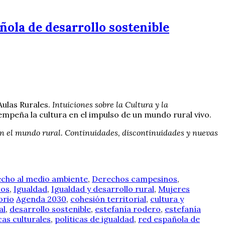
añola de desarrollo sostenible
Aulas Rurales.
Intuiciones sobre la Cultura y la
empeña la cultura en el impulso de un mundo rural vivo.
 en el mundo rural. Continuidades, discontinuidades y nuevas
cho al medio ambiente
,
Derechos campesinos
,
mos
,
Igualdad
,
Igualdad y desarrollo rural
,
Mujeres
orio
Agenda 2030
,
cohesión territorial
,
cultura y
al
,
desarrollo sostenible
,
estefanía rodero
,
estefanía
cas culturales
,
políticas de igualdad
,
red española de