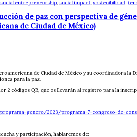
,
social entrepreneurship
,
social impact
,
sostenibilidad
,
terr
ucción de paz con perspectiva de géne
cana de Ciudad de México)
roamericana de Ciudad de México y su coordinadora la Dra.
iones para la paz.
r 2 códigos QR, que os llevarán al registro para la inscripc
es/programa-genero/2023/programa-7-congreso-de-cons
escucha y participación, hablaremos de: