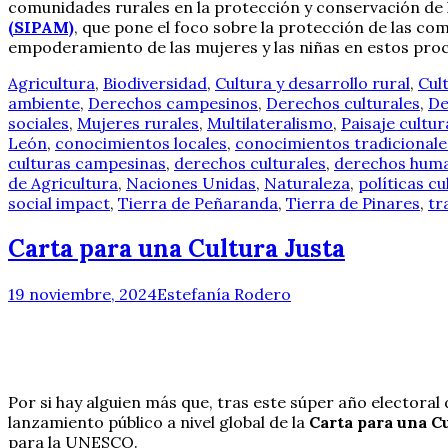
comunidades rurales en la protección y conservación de
(SIPAM)
, que pone el foco sobre la protección de las co
empoderamiento de las mujeres y las niñas en estos pro
Agricultura
,
Biodiversidad
,
Cultura y desarrollo rural
,
Cul
ambiente
,
Derechos campesinos
,
Derechos culturales
,
De
sociales
,
Mujeres rurales
,
Multilateralismo
,
Paisaje cultur
León
,
conocimientos locales
,
conocimientos tradicionale
culturas campesinas
,
derechos culturales
,
derechos hum
de Agricultura
,
Naciones Unidas
,
Naturaleza
,
políticas cu
social impact
,
Tierra de Peñaranda
,
Tierra de Pinares
,
tr
Carta para una Cultura Justa
19 noviembre, 2024
Estefanía Rodero
Por si hay alguien más que, tras este súper año electora
lanzamiento público a nivel global de la
Carta para una C
para la UNESCO.