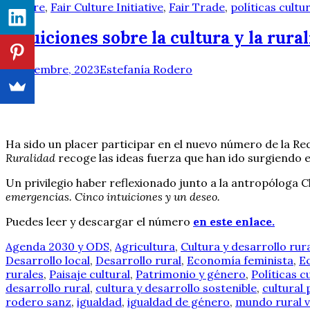
Culture
,
Fair Culture Initiative
,
Fair Trade
,
políticas cultu
Intuiciones sobre la cultura y la rura
4 diciembre, 2023
Estefanía Rodero
Ha sido un placer participar en el nuevo número de la Red
Ruralidad
recoge las ideas fuerza que han ido surgiendo 
Un privilegio haber reflexionado junto a la antropóloga C
emergencias. Cinco intuiciones y un deseo.
Puedes leer y descargar el número
en este enlace.
Agenda 2030 y ODS
,
Agricultura
,
Cultura y desarrollo rur
Desarrollo local
,
Desarrollo rural
,
Economía feminista
,
E
rurales
,
Paisaje cultural
,
Patrimonio y género
,
Políticas c
desarrollo rural
,
cultura y desarrollo sostenible
,
cultural 
rodero sanz
,
igualdad
,
igualdad de género
,
mundo rural v