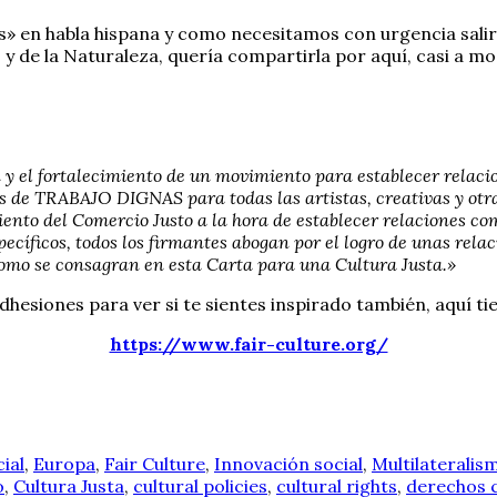
s» en habla hispana y como necesitamos con urgencia sali
y de la Naturaleza, quería compartirla por aquí, casi a m
 y el fortalecimiento de un movimiento para establecer relacio
s de TRABAJO DIGNAS para todas las artistas, creativas y otras
iento del Comercio Justo a la hora de establecer relaciones c
pecíficos, todos los firmantes abogan por el logro de unas relac
 y como se consagran en esta Carta para una Cultura Justa.»
esiones para ver si te sientes inspirado también, aquí tie
https://www.fair-culture.org/
ial
,
Europa
,
Fair Culture
,
Innovación social
,
Multilateralis
o
,
Cultura Justa
,
cultural policies
,
cultural rights
,
derechos c