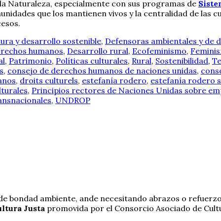
 la Naturaleza, especialmente con sus programas de
Siste
munidades que los mantienen vivos y la centralidad de las c
cesos.
tura y desarrollo sostenible
,
Defensoras ambientales y de
rechos humanos
,
Desarrollo rural
,
Ecofeminismo
,
Feminis
al
,
Patrimonio
,
Políticas culturales
,
Rural
,
Sostenibilidad
,
Te
s
,
consejo de derechos humanos de naciones unidas
,
conse
anos
,
droits culturels
,
estefanía rodero
,
estefanía rodero 
lturales
,
Principios rectores de Naciones Unidas sobre e
ansnacionales
,
UNDROP
l de bondad ambiente, ande necesitando abrazos o refuerzos
ultura Justa
promovida por el Consorcio Asociado de Cultu