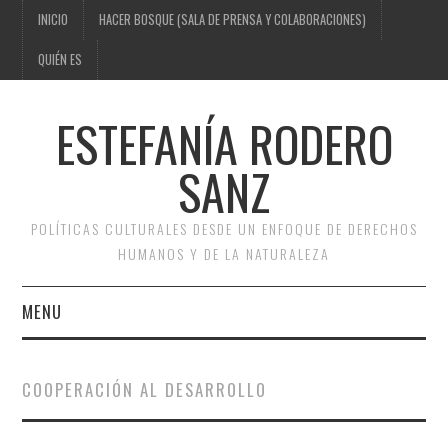
INICIO
HACER BOSQUE (SALA DE PRENSA Y COLABORACIONES)
QUIÉN ES
ESTEFANÍA RODERO
SANZ
POLÍTICAS CULTURALES DESDE UN ENFOQUE DE DERECHOS
HUMANOS Y DE LA NATURALEZA
MENU
INICIO
COOPERACIÓN AL DESARROLLO
HACER BOSQUE (SALA DE