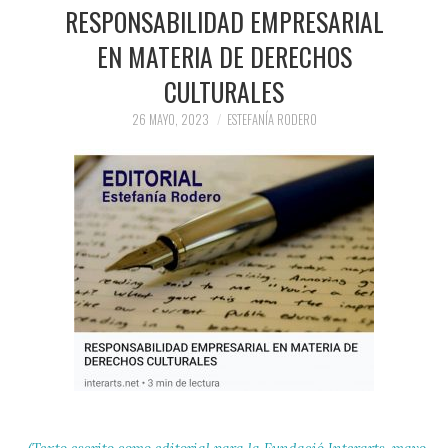
PRENSA Y
RESPONSABILIDAD EMPRESARIAL
EN MATERIA DE DERECHOS
COLABORACIONES)
CULTURALES
QUIÉN ES
26 MAYO, 2023
ESTEFANÍA RODERO
(Texto escrito como editorial para la Fundació Interarts, mayo