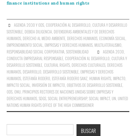
finance institutions and human rights
AGENDA 2030 Y ODS
,
COOPERACIÓN AL DESARROLLO
,
CULTURA Y DESARROLLO
SOSTENIBLE
,
DEBIDA DILIGENCIA
,
DEFENSORAS AMBIENTALES Y DE DERECHOS
HUMANOS
,
DERECHO AL MEDIO AMBIENTE
,
DERECHOS HUMANOS
,
ECONOMÍA SOCIAL
,
EMPRENDIMIENTO SOCIAL
,
EMPRESAS Y DERECHOS HUMANOS
,
MULTILATERALISMO
,
RESPONSABILIDAD SOCIAL CORPORATIVA
,
SOSTENIBILIDAD
AGENDA 2030
,
CONDUCTA EMPRESARIAL RESPONSABLE
,
COOPERACIÓN AL DESARROLLO
,
CULTURA Y
DESARROLLO SOSTENIBLE
,
CULTURAL RIGHTS
,
DERECHOS CULTURALES
,
DERECHOS
HUMANOS
,
DESARROLLO
,
DESARROLLO SOSTENIBLE
,
EMPRESAS Y DERECHOS
HUMANOS
,
ESTEFANÍA RODERO
,
ESTEFANÍA RODERO SANZ
,
HUMAN RIGHTS
,
IMPACTO
,
IMPACTO SOCIAL
,
INVERSIÓN DE IMPACTO
,
OBJETIVOS DE DESARROLLO SOSTENIBLE
,
ODS
,
ONU
,
PRINCIPIOS RECTORES DE NACIONES UNIDAS SOBRE EMPRESAS Y
DERECHOS HUMANOS
,
SDGS
,
SOCIAL ENTREPRENEURSHIP
,
SOCIAL IMPACT
,
UN
,
UNITED
NATIONS HUMAN RIGHTS OFFICE OF THE HIGH COMMISSIONER
Buscar
BUSCAR