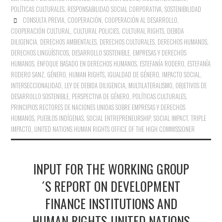
POLÍTICAS CULTURALES
,
RESPONSABILIDAD SOCIAL CORPORATIVA
,
SOSTENIBILIDAD
CONSULTA PREVIA
,
COOPERACIÓN
,
COOPERACIÓN AL DESARROLLO
,
COOPERACIÓN CULTURAL
,
CULTURAL POLICIES
,
CULTURAL RIGHTS
,
DEBIDA
DILIGENCIA
,
DERECHOS AMBIENTALES
,
DERECHOS CULTURALES
,
DERECHOS HUMANOS
,
DERECHOS LINGÜÍSTICOS
,
DESARROLLO SOSTENIBLE
,
EMPRESAS Y DERECHOS
HUMANOS
,
ENFOQUE BASADO EN DERECHOS HUMANOS
,
ESTEFANÍA RODERO
,
ESTEFANÍA
RODERO SANZ
,
GÉNERO
,
HUMAN RIGHTS
,
IGUALDAD DE GÉNERO
,
IMPACTO SOCIAL
,
INTERSECCIONALIDAD
,
LEY DE DEBIDA DILIGENCIA
,
MULTILATERALISMO
,
OBJETIVOS DE
DESARROLLO SOSTENIBLE
,
PERSPECTIVA DE GÉNERO
,
POLÍTICAS CULTURALES
,
PRINCIPIOS RECTORES DE NACIONES UNIDAS SOBRE EMPRESAS Y DERECHOS
HUMANOS
,
PUEBLOS INDÍGENAS
,
SOCIAL ENTREPRENEURSHIP
,
SOCIAL IMPACT
,
TRIPLE
IMPACTO
,
UNITED NATIONS HUMAN RIGHTS OFFICE OF THE HIGH COMMISSIONER
INPUT FOR THE WORKING GROUP
´S REPORT ON DEVELOPMENT
FINANCE INSTITUTIONS AND
HUMAN RIGHTS-UNITED NATIONS