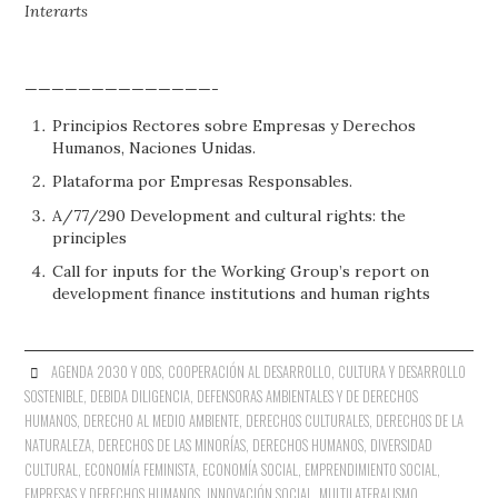
Interarts
——————————————-
Principios Rectores sobre Empresas y Derechos
Humanos, Naciones Unidas.
Plataforma por Empresas Responsables.
A/77/290 Development and cultural rights: the
principles
Call for inputs for the Working Group’s report on
development finance institutions and human rights
AGENDA 2030 Y ODS
,
COOPERACIÓN AL DESARROLLO
,
CULTURA Y DESARROLLO
SOSTENIBLE
,
DEBIDA DILIGENCIA
,
DEFENSORAS AMBIENTALES Y DE DERECHOS
HUMANOS
,
DERECHO AL MEDIO AMBIENTE
,
DERECHOS CULTURALES
,
DERECHOS DE LA
NATURALEZA
,
DERECHOS DE LAS MINORÍAS
,
DERECHOS HUMANOS
,
DIVERSIDAD
CULTURAL
,
ECONOMÍA FEMINISTA
,
ECONOMÍA SOCIAL
,
EMPRENDIMIENTO SOCIAL
,
EMPRESAS Y DERECHOS HUMANOS
,
INNOVACIÓN SOCIAL
,
MULTILATERALISMO
,