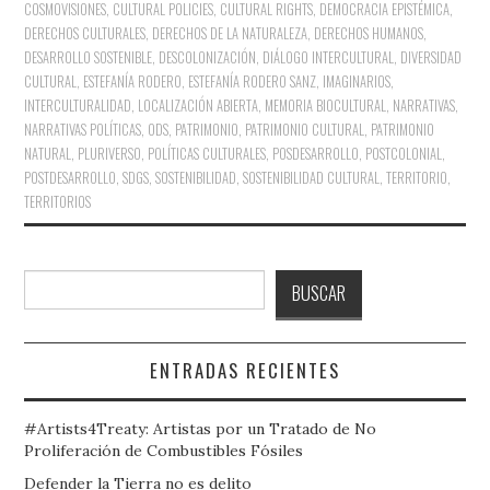
COSMOVISIONES
,
CULTURAL POLICIES
,
CULTURAL RIGHTS
,
DEMOCRACIA EPISTÉMICA
,
DERECHOS CULTURALES
,
DERECHOS DE LA NATURALEZA
,
DERECHOS HUMANOS
,
DESARROLLO SOSTENIBLE
,
DESCOLONIZACIÓN
,
DIÁLOGO INTERCULTURAL
,
DIVERSIDAD
CULTURAL
,
ESTEFANÍA RODERO
,
ESTEFANÍA RODERO SANZ
,
IMAGINARIOS
,
INTERCULTURALIDAD
,
LOCALIZACIÓN ABIERTA
,
MEMORIA BIOCULTURAL
,
NARRATIVAS
,
NARRATIVAS POLÍTICAS
,
ODS
,
PATRIMONIO
,
PATRIMONIO CULTURAL
,
PATRIMONIO
NATURAL
,
PLURIVERSO
,
POLÍTICAS CULTURALES
,
POSDESARROLLO
,
POSTCOLONIAL
,
POSTDESARROLLO
,
SDGS
,
SOSTENIBILIDAD
,
SOSTENIBILIDAD CULTURAL
,
TERRITORIO
,
TERRITORIOS
Buscar
BUSCAR
ENTRADAS RECIENTES
#Artists4Treaty: Artistas por un Tratado de No
Proliferación de Combustibles Fósiles
Defender la Tierra no es delito