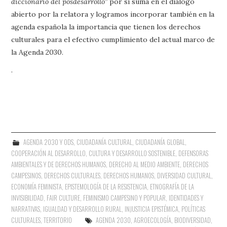
diccionario del posdesarrollo”
por si suma en el diálogo
abierto por la relatora y logramos incorporar también en la
agenda española la importancia que tienen los derechos
culturales para el efectivo cumplimiento del actual marco de
la Agenda 2030.
.
AGENDA 2030 Y ODS
,
CIUDADANÍA CULTURAL
,
CIUDADANÍA GLOBAL
,
COOPERACIÓN AL DESARROLLO
,
CULTURA Y DESARROLLO SOSTENIBLE
,
DEFENSORAS
AMBIENTALES Y DE DERECHOS HUMANOS
,
DERECHO AL MEDIO AMBIENTE
,
DERECHOS
CAMPESINOS
,
DERECHOS CULTURALES
,
DERECHOS HUMANOS
,
DIVERSIDAD CULTURAL
,
ECONOMÍA FEMINISTA
,
EPISTEMOLOGÍA DE LA RESISTENCIA
,
ETNOGRAFÍA DE LA
INVISIBILIDAD
,
FAIR CULTURE
,
FEMINISMO CAMPESINO Y POPULAR
,
IDENTIDADES Y
NARRATIVAS
,
IGUALDAD Y DESARROLLO RURAL
,
INJUSTICIA EPISTÉMICA
,
POLÍTICAS
CULTURALES
,
TERRITORIO
AGENDA 2030
,
AGROECOLOGÍA
,
BIODIVERSIDAD
,