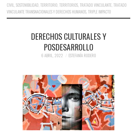
CIVIL
,
SOSTENIBILIDAD
,
TERRITORIO
,
TERRITORIOS
,
TRATADO VINCULANTE
,
TRATADO
VINCULANTE TRANSNACIONALES Y DERECHOS HUMANOS
,
TRIPLE IMPACTO
DERECHOS CULTURALES Y
POSDESARROLLO
6 ABRIL, 2022
ESTEFANÍA RODERO