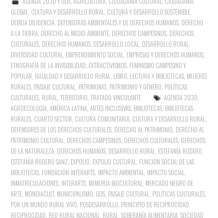
AGENDA 2030 Y ODS
,
AGRICULTURA
,
CIUDADANÍA CULTURAL
,
CIUDADANÍA
GLOBAL
,
CULTURA Y DESARROLLO RURAL
,
CULTURA Y DESARROLLO SOSTENIBLE
,
DEBIDA DILIGENCIA
,
DEFENSORAS AMBIENTALES Y DE DERECHOS HUMANOS
,
DERECHO
A LA TIERRA
,
DERECHO AL MEDIO AMBIENTE
,
DERECHOS CAMPESINOS
,
DERECHOS
CULTURALES
,
DERECHOS HUMANOS
,
DESARROLLO LOCAL
,
DESARROLLO RURAL
,
DIVERSIDAD CULTURAL
,
EMPRENDIMIENTO SOCIAL
,
EMPRESAS Y DERECHOS HUMANOS
,
ETNOGRAFÍA DE LA INVISIBILIDAD
,
EXTRACTIVISMOS
,
FEMINISMO CAMPESINO Y
POPULAR
,
IGUALDAD Y DESARROLLO RURAL
,
LIBRO, LECTURA Y BIBLIOTECAS
,
MUJERES
RURALES
,
PAISAJE CULTURAL
,
PATRIMONIO
,
PATRIMONIO Y GÉNERO
,
POLÍTICAS
CULTURALES
,
RURAL
,
TERRITORIO
,
TRATADO VINCULANTE
AGENDA 2030
,
AGROECOLOGÍA
,
AMÉRICA LATINA
,
ARTES INCLUSIVAS
,
BIBLIOTECAS
,
BIBLIOTECAS
RURALES
,
CUARTO SECTOR
,
CULTURA COMUNITARIA
,
CULTURA Y DESARROLLO RURAL
,
DEFENSORES DE LOS DERECHOS CULTURALES
,
DERECHO AL PATRIMONIO
,
DERECHO AL
PATRIMONIO CULTURAL
,
DERECHOS CAMPESINOS
,
DERECHOS CULTURALES
,
DERECHOS
DE LA NATURALEZA
,
DERECHOS HUMANOS
,
DESARROLLO RURAL
,
ESTEFANÍA RODERO
,
ESTEFANÍA RODERO SANZ
,
EXPOLIO
,
EXPOLIO CULTURAL
,
FUNCIÓN SOCIAL DE LAS
BIBLIOTECAS
,
FUNDACIÓN INTERARTS
,
IMPACTO AMBIENTAL
,
IMPACTO SOCIAL
,
INMATRICULACIONES
,
INTERARTS
,
MEMORIA BIOCULTURAL
,
MERCADO NEGRO DE
ARTE
,
MONDIACULT
,
MUNICIPALISMO
,
ODS
,
PAISAJE CULTURAL
,
POLÍTICAS CULTURALES
,
POR UN MUNDO RURAL VIVO
,
POSDESARROLLO
,
PRINCIPIO DE RECIPROCIDAD
,
RECIPROCIDAD
,
RED RURAL NACIONAL
,
RURAL
,
SOBERANÍA ALIMENTARIA
,
SOCIEDAD