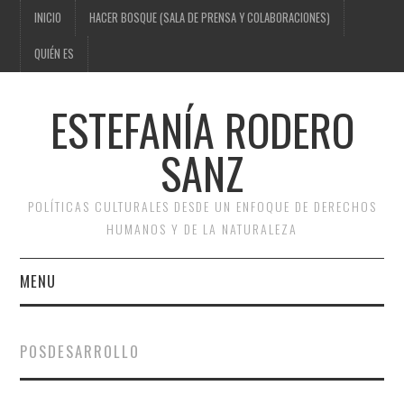
INICIO
HACER BOSQUE (SALA DE PRENSA Y COLABORACIONES)
QUIÉN ES
ESTEFANÍA RODERO
SANZ
POLÍTICAS CULTURALES DESDE UN ENFOQUE DE DERECHOS
HUMANOS Y DE LA NATURALEZA
MENU
INICIO
POSDESARROLLO
HACER BOSQUE (SALA DE