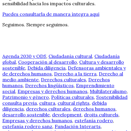
sensibilidad hacia los impactos culturales.
Puedes consultarla de manera íntegra aquí
Seguimos. Siempre seguimos.
Agenda 2030 y ODS
,
Ciudadanía cultural
,
Ciudadanía
global
,
Cooperación al desarrollo
,
Cultura y desarrollo
sostenible
,
Debida diligencia
,
Defensoras ambientales y
de derechos humanos
,
Derecho a la tierra
,
Derecho al
medio ambiente
,
Derechos culturales
,
Derechos
humanos
,
Derechos lingüísticos
,
Emprendimiento
social
,
Empresas y derechos humanos
,
Multilateralismo
,
Patrimonio y género
,
Políticas culturales
,
Sostenibilidad
consulta previa
,
cultura
,
cultural rights
,
debida
diligencia
,
derechos culturales
,
derechos humanos
,
desarrollo sostenible
,
development
,
droits culturels
,
Empresas y derechos humanos
,
estefanía rodero
,
estefanía rodero sanz
,
Fundación Interarts
,