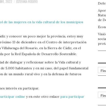
BRE, 2022
ESTEFANÍA RODERO
Defen
Apor
Natu
de D
ol de las mujeres en la vida cultural de los municipios
Econo
Visió
diz y conocer un poco mejor la provincia, estoy muy
socia
próximo 13 de diciembre en el Centro de interpretación
prot
Villaluenga del Rosario, en la Sierra de Cádiz, en el
da por la Red Española de Desarrollo Sostenible.
d de dialogar y reflexionar sobre la Vida cultural y
de 5.000 habitantes y en mi caso, del papel fundamental
Arch
ón de un mundo rural vivo y en la defensa de futuros
es interés en participar.
Cate
articipar online
y en este otro enlace
para participar