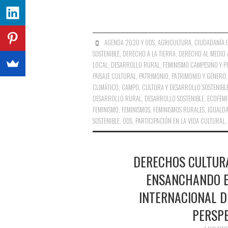
AGENDA 2030 Y ODS
,
AGRICULTURA
,
CIUDADANÍA 
SOSTENIBLE
,
DERECHO A LA TIERRA
,
DERECHO AL MEDIO 
LOCAL
,
DESARROLLO RURAL
,
FEMINISMO CAMPESINO Y 
PAISAJE CULTURAL
,
PATRIMONIO
,
PATRIMONIO Y GÉNERO
CLIMÁTICO
,
CAMPO
,
CULTURA Y DESARROLLO SOSTENIBL
DESARROLLO RURAL
,
DESARROLLO SOSTENIBLE
,
ECOFEMI
FEMINISMO
,
FEMINISMOS
,
FEMINISMOS RURALES
,
IGUALD
SOSTENIBLE
,
ODS
,
PARTICIPACIÓN EN LA VIDA CULTURAL
,
DERECHOS CULTURA
ENSANCHANDO E
INTERNACIONAL D
PERSPE