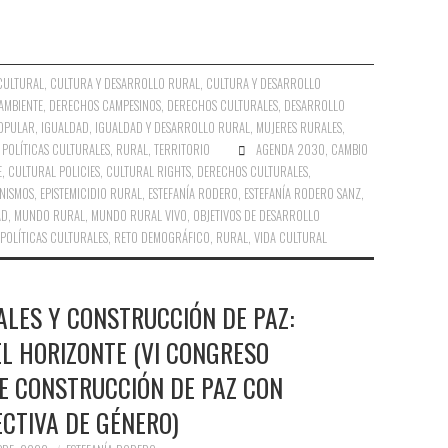
CULTURAL
,
CULTURA Y DESARROLLO RURAL
,
CULTURA Y DESARROLLO
AMBIENTE
,
DERECHOS CAMPESINOS
,
DERECHOS CULTURALES
,
DESARROLLO
POPULAR
,
IGUALDAD
,
IGUALDAD Y DESARROLLO RURAL
,
MUJERES RURALES
,
,
POLÍTICAS CULTURALES
,
RURAL
,
TERRITORIO
AGENDA 2030
,
CAMBIO
E
,
CULTURAL POLICIES
,
CULTURAL RIGHTS
,
DERECHOS CULTURALES
,
NISMOS
,
EPISTEMICIDIO RURAL
,
ESTEFANÍA RODERO
,
ESTEFANÍA RODERO SANZ
,
AD
,
MUNDO RURAL
,
MUNDO RURAL VIVO
,
OBJETIVOS DE DESARROLLO
POLÍTICAS CULTURALES
,
RETO DEMOGRÁFICO
,
RURAL
,
VIDA CULTURAL
LES Y CONSTRUCCIÓN DE PAZ:
L HORIZONTE (VI CONGRESO
E CONSTRUCCIÓN DE PAZ CON
CTIVA DE GÉNERO)