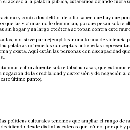
n el acceso a la palabra pública, estaremos dejando fuera
u
cismo y contra los delitos de odio saben que hay que poner
ue las víctimas no lo denuncian, porque pesan sobre ella
s sin hogar y un largo etcétera se topan contra este mur
rzadas, nos sirve para ejemplificar una forma de violencia 
as palabras ni tiene los conceptos ni tiene las representac
ma y exista. Aquí están las personas con discapacidad que 
es…
ctuamos culturalmente sobre tábulas rasas, que estamos 
 negación de la credibilidad y distorsión y de negación al 
 este último punto).
 las políticas culturales tenemos que ampliar el rango de 
ecidiendo desde distintas esferas qué, cómo, por qué y par