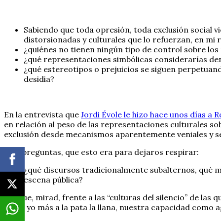
Sabiendo que toda opresión, toda exclusión social v
distorsionadas y culturales que lo refuerzan, en mi
¿quiénes no tienen ningún tipo de control sobre los
¿qué representaciones simbólicas considerarías den
¿qué estereotipos o prejuicios se siguen perpetua
desidia?
En la entrevista que
Jordi Évole le hizo hace unos días a 
en relación al peso de las representaciones culturales sob
exclusión desde mecanismos aparentemente veniales y se se
Más preguntas, que esto era para dejaros respirar:
¿qué discursos tradicionalmente subalternos, qué mi
escena pública?
Porque, mirad, frente a las “culturas del silencio” de las
llamo yo más a la pata la llana, nuestra capacidad como a