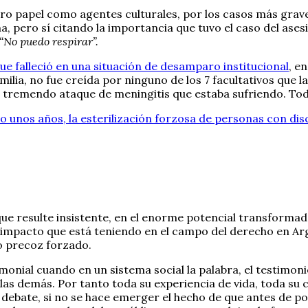
ro papel como agentes culturales, por los casos más grave
ña, pero sí citando la importancia que tuvo el caso del a
“No puedo respirar”.
e falleció en una situación de desamparo institucional
, e
ia, no fue creída por ninguno de los 7 facultativos que l
del tremendo ataque de meningitis que estaba sufriendo. T
lo unos años, la esterilización forzosa de personas con di
nque resulte insistente, en el enorme potencial transforma
l impacto que está teniendo en el campo del derecho en Arge
zo precoz forzado.
monial cuando en un sistema social la palabra, el testimoni
las demás. Por tanto toda su experiencia de vida, toda su
 no se debate, si no se hace emerger el hecho de que antes 