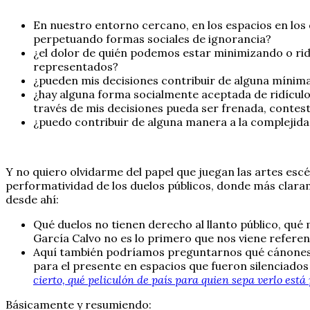
En nuestro entorno cercano, en los espacios en los
perpetuando formas sociales de ignorancia?
¿el dolor de quién podemos estar minimizando o ridi
representados?
¿pueden mis decisiones contribuir de alguna mínima
¿hay alguna forma socialmente aceptada de ridículo,
través de mis decisiones pueda ser frenada, contes
¿puedo contribuir de alguna manera a la complejida
Y no quiero olvidarme del papel que juegan las artes esc
performatividad de los duelos públicos, donde más claram
desde ahí:
Qué duelos no tienen derecho al llanto público, qu
García Calvo no es lo primero que nos viene referenc
Aquí también podríamos preguntarnos qué cánones o
para el presente en espacios que fueron silenciado
cierto, qué peliculón de país para quien sepa verlo est
Básicamente y resumiendo: