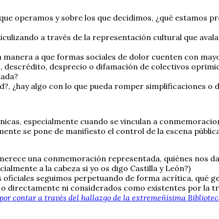
 que operamos y sobre los que decidimos, ¿qué estamos pre
culizando a través de la representación cultural que aval
 manera a que formas sociales de dolor cuenten con mayor
 descrédito, desprecio o difamación de colectivos oprimid
tada?
d?, ¿hay algo con lo que pueda romper simplificaciones o 
énicas, especialmente cuando se vinculan a conmemoraciones
ente se pone de manifiesto el control de la escena pública
é merece una conmemoración representada, quiénes nos dan 
ialmente a la cabeza si yo os digo Castilla y León?)
ficiales seguimos perpetuando de forma acrítica, qué ge
s o directamente ni considerados como existentes por la t
á por contar a través del hallazgo de la extremeñísima Bibliot