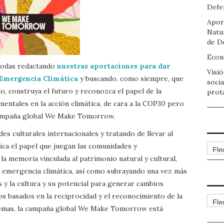
Defen
Apor
Natu
de D
Econo
todas redactando
nuestras aportaciones para dar
Visió
a Emergencia Climática
y buscando, como siempre, que
socia
o, construya el futuro y reconozca el papel de la
prot
mentales en la acción climática, de cara a la COP30 pero
 campaña global We Make Tomorrow.
es culturales internacionales y tratando de llevar al
tica el papel que juegan las comunidades y
Arch
la memoria vinculada al patrimonio natural y cultural,
la emergencia climática, así como subrayando una vez más
s y la cultura y su potencial para generar cambios
s basados en la reciprocidad y el reconocimiento de la
Cate
temas, la campaña global We Make Tomorrow está