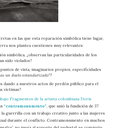
retas en las que esta reparación simbólica tiene lugar,
ierra nos plantea cuestiones muy relevantes:
ón simbólica, ¿observan las particularidades de los
n sido violados?
puntos de vista, imaginarios propios, especificidades
das un duelo estandarizado”
?
s dando a nuestros actos de perdón público para el
as víctimas?
rabajo Fragmentos de la artista colombiana Doris
un
“contramonumento”
, que unió la fundición de 37
 guerrilla con un trabajo creativo junto a las mujeres
sexual durante el conflicto. Contramonumento en muchos
nsalza”, no juega al soporte del pedestal: se convierte