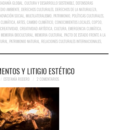
DADANÍA GLOBAL
,
CULTURA Y DESARROLLO SOSTENIBLE
,
DEFENSORAS
DIO AMBIENTE
,
DERECHOS CULTURALES
,
DERECHOS DE LA NATURALEZA
,
NOVACIÓN SOCIAL
,
MULTILATERALISMO
,
PATRIMONIO
,
POLÍTICAS CULTURALES
,
 CLIMÁTICA
,
ARTES
,
CAMBIO CLIMÁTICO
,
CONOCIMIENTOS LOCALES
,
COP30
,
CREATIVIDAD
,
CREATIVIDAD ARTÍSTICA
,
CULTURA
,
EMERGENCIA CLIMÁTICA
,
,
MEMORIA BIOCULTURAL
,
MEMORIA CULTURAL
,
PACTO DE ESTADO FRENTE A LA
TURAL
,
PATRIMONIO NATURAL
,
RELACIONES CULTURALES INTERNACIONALES
,
NTOS Y LITIGIO ESTÉTICO
ESTEFANÍA RODERO
2 COMENTARIOS