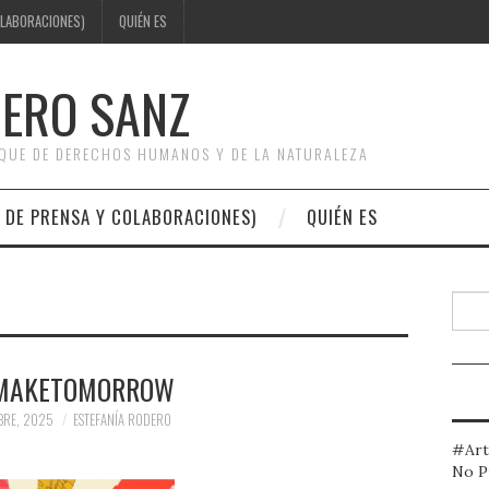
OLABORACIONES)
QUIÉN ES
DERO SANZ
OQUE DE DERECHOS HUMANOS Y DE LA NATURALEZA
 DE PRENSA Y COLABORACIONES)
QUIÉN ES
Busc
MAKETOMORROW
BRE, 2025
ESTEFANÍA RODERO
#Art
No P