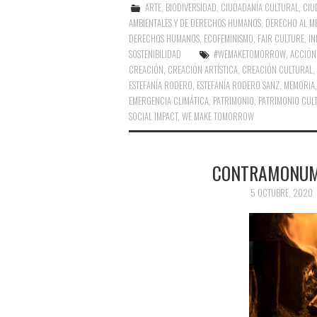
ARTE
,
BIODIVERSIDAD
,
CIUDADANÍA CULTURAL
,
CIU
AMBIENTALES Y DE DERECHOS HUMANOS
,
DERECHO AL ME
DERECHOS HUMANOS
,
ECOFEMINISMO
,
FAIR CULTURE
,
IN
SOSTENIBILIDAD
#WEMAKETOMORROW
,
ACCIÓN
CREACIÓN
,
CREACIÓN ARTÍSTICA
,
CREACIÓN CULTURAL
,
ESTEFANÍA RODERO
,
ESTEFANÍA RODERO SANZ
,
MEMORIA
EMERGENCIA CLIMÁTICA
,
PATRIMONIO
,
PATRIMONIO CUL
SOCIAL IMPACT
,
WE MAKE TOMORROW
CONTRAMONUME
5 OCTUBRE, 2020