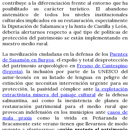
contribuye a la diferenciación frente al entorno que ha
posibilitado su carácter turístico. El abandono
sistemático de todos los niveles institucionales
culturales implicados en su restauración, especialmente
la Diputación de Salamanca y la Junta de Castilla y León,
debería alertarnos respecto a qué tipo de políticas de
protección del patrimonio se están implementando en
nuestro medio rural.
La movilización ciudadana en la defensa de los
Puentes
de Sasamón en Burgos
, el expolio y total desprotección
del patrimonio arqueológico en
Fresno de Cantespino
(Segovia)
, la inclusión por parte de la UNESCO del
astur-leonés en su listado de lenguas en peligro de
extinción que necesitan intervención urgente para su
protección, la pasividad cómplice ante
la explotación
extractivista minera del paisaje cultural
de la dehesa
salmantina, así como la inexistencia de planes de
restauración patrimonial para el medio rural que
provocan indefensión en los municipios ante
casos de
mala praxis
como la vivida en Peñaranda de
Bracamonte este verano tienen que llevarnos de modo
urgente a plantearnos:
¿quién protege el patrimonio