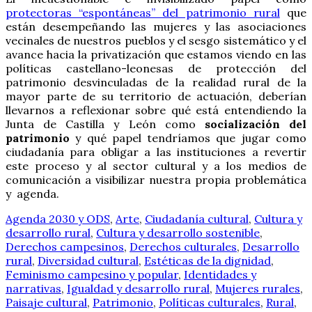
protectoras “espontáneas” del patrimonio rural
que
están desempeñando las mujeres y las asociaciones
vecinales de nuestros pueblos y el sesgo sistemático y el
avance hacia la privatización que estamos viendo en las
políticas castellano-leonesas de protección del
patrimonio desvinculadas de la realidad rural de la
mayor parte de su territorio de actuación, deberían
llevarnos a reflexionar sobre qué está entendiendo la
Junta de Castilla y León como
socialización del
patrimonio
y qué papel tendríamos que jugar como
ciudadanía para obligar a las instituciones a revertir
este proceso y al sector cultural y a los medios de
comunicación a visibilizar nuestra propia problemática
y agenda.
Agenda 2030 y ODS
,
Arte
,
Ciudadanía cultural
,
Cultura y
desarrollo rural
,
Cultura y desarrollo sostenible
,
Derechos campesinos
,
Derechos culturales
,
Desarrollo
rural
,
Diversidad cultural
,
Estéticas de la dignidad
,
Feminismo campesino y popular
,
Identidades y
narrativas
,
Igualdad y desarrollo rural
,
Mujeres rurales
,
Paisaje cultural
,
Patrimonio
,
Políticas culturales
,
Rural
,