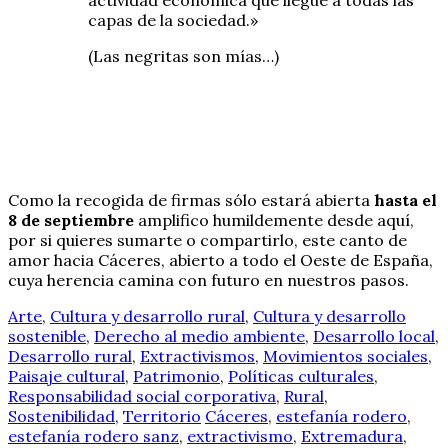
capas de la sociedad.»
(Las negritas son mías…)
Como la recogida de firmas sólo estará abierta
hasta el
8 de septiembre
amplifico humildemente desde aquí,
por si quieres sumarte o compartirlo, este canto de
amor hacia Cáceres, abierto a todo el Oeste de España,
cuya herencia camina con futuro en nuestros pasos.
Arte
,
Cultura y desarrollo rural
,
Cultura y desarrollo
sostenible
,
Derecho al medio ambiente
,
Desarrollo local
,
Desarrollo rural
,
Extractivismos
,
Movimientos sociales
,
Paisaje cultural
,
Patrimonio
,
Políticas culturales
,
Responsabilidad social corporativa
,
Rural
,
Sostenibilidad
,
Territorio
Cáceres
,
estefanía rodero
,
estefanía rodero sanz
,
extractivismo
,
Extremadura
,