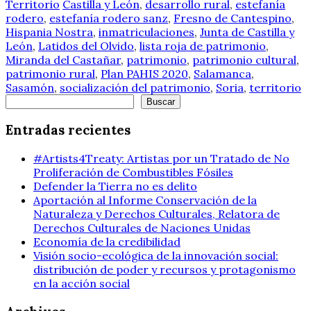
Territorio
Castilla y León
,
desarrollo rural
,
estefanía
rodero
,
estefanía rodero sanz
,
Fresno de Cantespino
,
Hispania Nostra
,
inmatriculaciones
,
Junta de Castilla y
León
,
Latidos del Olvido
,
lista roja de patrimonio
,
Miranda del Castañar
,
patrimonio
,
patrimonio cultural
,
patrimonio rural
,
Plan PAHIS 2020
,
Salamanca
,
Sasamón
,
socialización del patrimonio
,
Soria
,
territorio
Buscar
Buscar
Entradas recientes
#Artists4Treaty: Artistas por un Tratado de No
Proliferación de Combustibles Fósiles
Defender la Tierra no es delito
Aportación al Informe Conservación de la
Naturaleza y Derechos Culturales, Relatora de
Derechos Culturales de Naciones Unidas
Economía de la credibilidad
Visión socio-ecológica de la innovación social:
distribución de poder y recursos y protagonismo
en la acción social