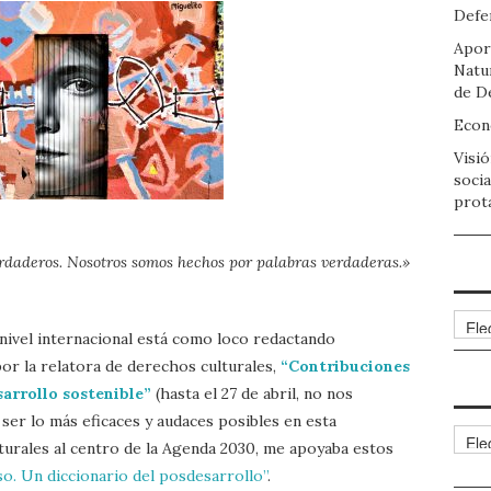
Defen
Apor
Natu
de D
Econo
Visió
socia
prot
daderos. Nosotros somos hechos por palabras verdaderas.»
Arch
nivel internacional está como loco redactando
por la relatora de derechos culturales,
“Contribuciones
sarrollo sostenible”
(hasta el 27 de abril, no nos
ser lo más eficaces y audaces posibles en esta
Cate
lturales al centro de la Agenda 2030, me apoyaba estos
so. Un diccionario del posdesarrollo”
.