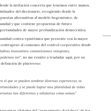
 desde la invitación concreta que tenemos entre manos,
utinador del diccionario, recogiendo desde la
opuestas alternativas al modelo hegemónico, de
mundial y que contiene propuestas de futuro
y oportunidades de mayor profundización democrática.
munidad contra-epistémica que presente con la mayor
e contrapeso al consenso del control corporativo desde
alabras transmiten cosmovisiones integrales,
 podemos ver”
, no me resisto a trasladar aquí, por su
 definición de pluriverso:
n el que se pueden sembrar diversas esperanzas, se
ortunidades y se puede lograr una pluralidad de vidas
ersonas tan diferentes y solidarias como somos.”
 narrativas globales del “pensamiento-fortaleza” de los