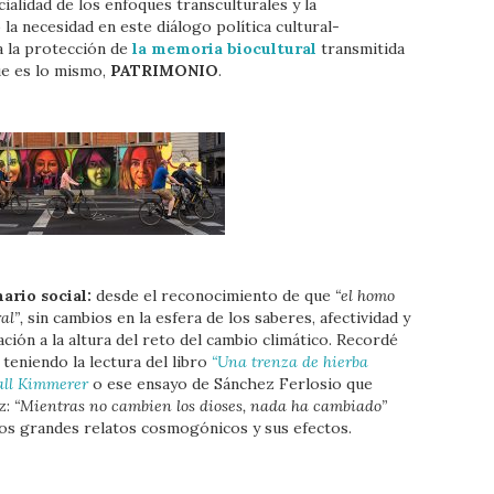
ialidad de los enfoques transculturales y la
la necesidad en este diálogo política cultural-
a la protección de
la memoria biocultural
transmitida
ue es lo mismo,
PATRIMONIO
.
ario social:
desde el reconocimiento de que
“el homo
al”,
sin cambios en la esfera de los saberes, afectividad y
ción a la altura del reto del cambio climático. Recordé
teniendo la lectura del libro
“Una trenza de hierba
all Kimmerer
o ese ensayo de Sánchez Ferlosio que
z:
“Mientras no cambien los dioses, nada ha cambiado”
 los grandes relatos cosmogónicos y sus efectos.