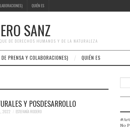
OLABORACIONES)
QUIÉN ES
DERO SANZ
OQUE DE DERECHOS HUMANOS Y DE LA NATURALEZA
 DE PRENSA Y COLABORACIONES)
QUIÉN ES
Busc
TURALES Y POSDESARROLLO
L, 2022
ESTEFANÍA RODERO
#Art
No P