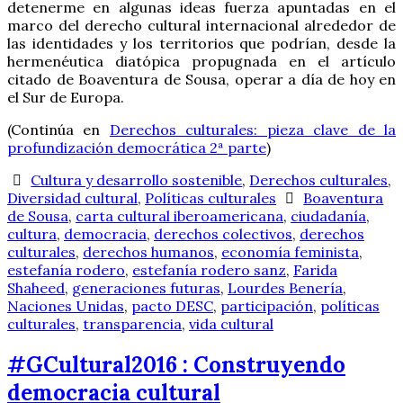
detenerme en algunas ideas fuerza apuntadas en el
marco del derecho cultural internacional alrededor de
las identidades y los territorios que podrían, desde la
hermenéutica diatópica propugnada en el artículo
citado de Boaventura de Sousa, operar a día de hoy en
el Sur de Europa.
(Continúa en
Derechos culturales: pieza clave de la
profundización democrática 2ª parte
)
Cultura y desarrollo sostenible
,
Derechos culturales
,
Diversidad cultural
,
Políticas culturales
Boaventura
de Sousa
,
carta cultural iberoamericana
,
ciudadanía
,
cultura
,
democracia
,
derechos colectivos
,
derechos
culturales
,
derechos humanos
,
economía feminista
,
estefanía rodero
,
estefanía rodero sanz
,
Farida
Shaheed
,
generaciones futuras
,
Lourdes Benería
,
Naciones Unidas
,
pacto DESC
,
participación
,
políticas
culturales
,
transparencia
,
vida cultural
#GCultural2016 : Construyendo
democracia cultural