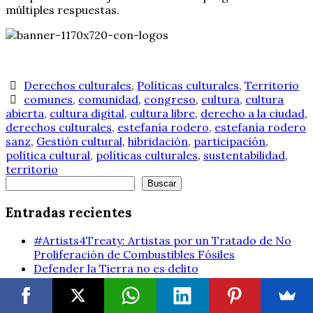
múltiples respuestas.
Derechos culturales
,
Políticas culturales
,
Territorio
comunes
,
comunidad
,
congreso
,
cultura
,
cultura
abierta
,
cultura digital
,
cultura libre
,
derecho a la ciudad
,
derechos culturales
,
estefanía rodero
,
estefanía rodero
sanz
,
Gestión cultural
,
hibridación
,
participación
,
política cultural
,
políticas culturales
,
sustentabilidad
,
territorio
Buscar
Buscar
Entradas recientes
#Artists4Treaty: Artistas por un Tratado de No
Proliferación de Combustibles Fósiles
Defender la Tierra no es delito
Aportación al Informe Conservación de la
Naturaleza y Derechos Culturales, Relatora de
Derechos Culturales de Naciones Unidas