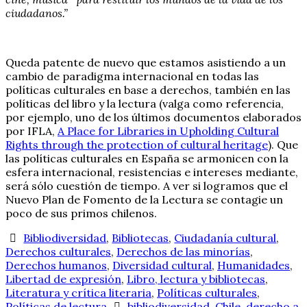
ciudadanos.”
Queda patente de nuevo que estamos asistiendo a un
cambio de paradigma internacional en todas las
políticas culturales en base a derechos, también en las
políticas del libro y la lectura (valga como referencia,
por ejemplo, uno de los últimos documentos elaborados
por IFLA,
A Place for Libraries in Upholding Cultural
Rights through the protection of cultural heritage
). Que
las políticas culturales en España se armonicen con la
esfera internacional, resistencias e intereses mediante,
será sólo cuestión de tiempo. A ver si logramos que el
Nuevo Plan de Fomento de la Lectura se contagie un
poco de sus primos chilenos.
Bibliodiversidad
,
Bibliotecas
,
Ciudadanía cultural
,
Derechos culturales
,
Derechos de las minorías
,
Derechos humanos
,
Diversidad cultural
,
Humanidades
,
Libertad de expresión
,
Libro, lectura y bibliotecas
,
Literatura y crítica literaria
,
Políticas culturales
,
Políticas de lectura
bibliodiversidad
,
Chile
,
derecho a