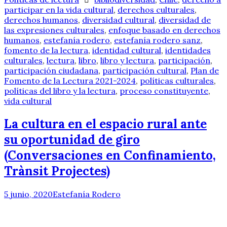
participar en la vida cultural
,
derechos culturales
,
derechos humanos
,
diversidad cultural
,
diversidad de
las expresiones culturales
,
enfoque basado en derechos
humanos
,
estefanía rodero
,
estefanía rodero sanz
,
fomento de la lectura
,
identidad cultural
,
identidades
culturales
,
lectura
,
libro
,
libro y lectura
,
participación
,
participación ciudadana
,
participación cultural
,
Plan de
Fomento de la Lectura 2021-2024
,
políticas culturales
,
políticas del libro y la lectura
,
proceso constituyente
,
vida cultural
La cultura en el espacio rural ante
su oportunidad de giro
(Conversaciones en Confinamiento,
Trànsit Projectes)
5 junio, 2020
Estefanía Rodero