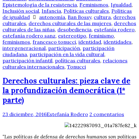
Epistemología de la resistencia
,
Feminismos
,
Igualdad
,
Inclusión social
,
Infancia
,
Políticas culturales
,
Políticas
de igualdad
autonomía
,
Ban Bossy
,
cultura
,
derechos
culturales
,
derechos culturales de las mujeres
,
derechos
culturales de las niñas
,
desobediencia
,
estefanía rodero
,
estefanía rodero sanz
,
estereotipo
,
feminismo
,
feminismos
,
francesco tonucci
,
identidad
,
identidades
,
intergeneracional
,
participación
,
participación
ciudadana
,
participación en la vida cultural
,
participación infantil
,
políticas culturales
,
relaciones
culturales internacionales
,
Tonucci
Derechos culturales: pieza clave de
la profundización democrática (1ª
parte)
23 diciembre, 2016
Estefanía Rodero
2 comentarios
“Las políticas de defensa de derechos humanos son políticas