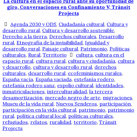
La cultura en el espacio rural ante su oportunidad de
giro, Conversaciones en Confinamiento V, Trànsit
Projects
Agenda 2030 y ODS
,
Ciudadanía cultural
,
Cultura y
desarrollo rural
,
Cultura y desarrollo sostenible
,
Derecho a la tierra
,
Derechos culturales
,
Desarrollo
rural
,
Etnografía de la invisibilidad
,
Igualdad y
desarrollo rural
,
Paisaje cultural
,
Patrimonio
,
Políticas
culturales
,
Rural
,
Territorio
cultura
,
cultura en el
espacio rural
,
cultura rural
,
cultura y ciudadanía
,
cultura
y desarrollo
,
cultura y desarrollo rural
,
derechos
culturales
,
desarrollo rural
,
ecofeminismos rurales
,
España vacía
,
España vaciada
,
estefanía rodero
,
estefanía rodero sanz
,
expolio cultural
,
identidades
,
inmatriculaciones
,
interculturalidad
,
la tercera
desamortización
,
mercado negro de arte
,
migraciones
,
Museu de la vida rural
,
Nuevos Senderos
,
participación
,
participación en la vida cultural
,
patrimonio
,
patrimonio
rural
,
política cultural local
,
políticas culturales
,
refugiados
,
relatos
,
ruralidad
,
territorio
,
Trànsit
Projects