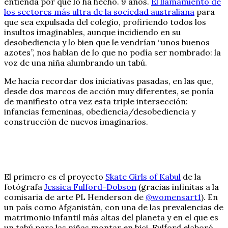
entienda por qué lo ha hecho. 9 años.
El llamamiento de
los sectores más ultra de la sociedad australiana
para
que sea expulsada del colegio, profiriendo todos los
insultos imaginables, aunque incidiendo en su
desobediencia y lo bien que le vendrían “unos buenos
azotes”, nos hablan de lo que no podía ser nombrado: la
voz de una niña alumbrando un tabú.
Me hacía recordar dos iniciativas pasadas, en las que,
desde dos marcos de acción muy diferentes, se ponía
de manifiesto otra vez esta triple intersección:
infancias femeninas, obediencia/desobediencia y
construcción de nuevos imaginarios.
El primero es el proyecto
Skate Girls of Kabul
de la
fotógrafa
Jessica Fulford-Dobson
(gracias infinitas a la
comisaria de arte PL Henderson de
@womensart1
). En
un país como Afganistán, con una de las prevalencias de
matrimonio infantil más altas del planeta y en el que es
un tabú para las niñas montar en bici, Fulford elaboró