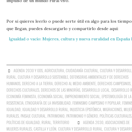
impulso de un mundo rural vivo.
Por si quieres leerlo o puede serte útil en algo para los tiempo
que llegan, puedes descargarlo y compartirlo desde aquí:
Igualdad o vacío: Mujeres, cultura y nueva ruralidad en España 
AGENDA 2030 Y ODS
,
AGRICULTURA
,
CIUDADANÍA CULTURAL
,
CULTURA Y DESARROLL
RURAL
,
CULTURA Y DESARROLLO SOSTENIBLE
,
DEFENSORAS AMBIENTALES Y DE DERECHOS
HUMANOS
,
DERECHO A LA TIERRA
,
DERECHO AL MEDIO AMBIENTE
,
DERECHOS CAMPESINOS
,
DERECHOS CULTURALES
,
DERECHOS DE LAS MINORÍAS
,
DESARROLLO LOCAL
,
DESARROLLO 
ECONOMÍA FEMINISTA
,
ECONOMÍA SOCIAL
,
EMPRENDIMIENTO SOCIAL
,
EPISTEMOLOGÍA DE LA
RESISTENCIA
,
ETNOGRAFÍA DE LA INVISIBILIDAD
,
FEMINISMO CAMPESINO Y POPULAR
,
FEMIN
IGUALDAD
,
IGUALDAD Y DESARROLLO RURAL
,
INJUSTICIA EPISTÉMICA
,
MIGRACIONES
,
MUJE
RURALES
,
PAISAJE CULTURAL
,
PATRIMONIO
,
PATRIMONIO Y GÉNERO
,
POLÍTICAS CULTURALES
POLÍTICAS DE IGUALDAD
,
RURAL
,
TERRITORIO
AGENDA 2030
,
ASOCIACIONES DE
MUJERES RURALES
,
CASTILLA Y LEÓN
,
CULTURA Y DESARROLLO RURAL
,
CULTURA Y DESARR