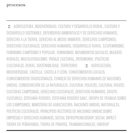
procesos.
AGRICULTURA
,
BIODIVERSIDAD
,
CULTURA Y DESARROLLO RURAL
,
CULTURA Y
DESARROLLO SOSTENIBLE
,
DEFENSORAS AMBIENTALES Y DE DERECHOS HUMANOS
,
DERECHO A LA TIERRA
,
DERECHO AL MEDIO AMBIENTE
,
DERECHOS CAMPESINOS
,
DERECHOS CULTURALES
,
DERECHOS HUMANOS
,
DESARROLLO RURAL
,
ECOFEMINISMO
,
FEMINISMO CAMPESINO Y POPULAR
,
FEMINISMOS
,
MOVIMIENTOS SOCIALES
,
MUJERES
RURALES
,
MULTILATERALISMO
,
PAISAJE CULTURAL
,
PATRIMONIO
,
POLÍTICAS
CULTURALES
,
RURAL
,
SOSTENIBILIDAD
,
TERRITORIO
AGRICULTURA
,
BIODIVERSIDAD
,
CASTILLA
,
CASTILLA Y LEÓN
,
CONOCIMIENTOS LOCALES
,
CONOCIMIENTOS TRADICIONALES
,
CONSEJO DE DERECHOS HUMANOS DE NACIONES
UNIDAS
,
CONSERVACIÓN DE LA NATURALEZA
,
CULTURAL POLICIES
,
CULTURAL RIGHTS
,
CULTURAS CAMPESINAS
,
DERECHOS CULTURALES
,
DERECHOS HUMANOS
,
DROITS
CULTURELS
,
ESTEFANÍA RODERO
,
ESTEFANÍA RODERO SANZ
,
GRUPO DE TRABAJO SOBRE
LOS CAMPESINOS
,
MINISTERIO DE AGRICULTURA
,
NACIONES UNIDAS
,
NATURALEZA
,
POLÍTICAS CULTURALES
,
PRINCIPIOS RECTORES DE NACIONES UNIDAS SOBRE
EMPRESAS Y DERECHOS HUMANOS
,
SOCIAL ENTREPRENEURSHIP
,
SOCIAL IMPACT
,
TIERRA DE PEÑARANDA
,
TIERRA DE PINARES
,
TRANSNACIONALES
,
UNDROP