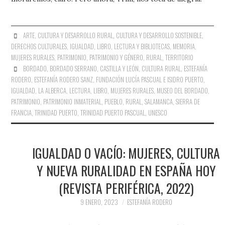
ARTE
,
CULTURA Y DESARROLLO RURAL
,
CULTURA Y DESARROLLO SOSTENIBLE
,
DERECHOS CULTURALES
,
IGUALDAD
,
LIBRO, LECTURA Y BIBLIOTECAS
,
MEMORIA
,
MUJERES RURALES
,
PATRIMONIO
,
PATRIMONIO Y GÉNERO
,
RURAL
,
TERRITORIO
BORDADO
,
BORDADO SERRANO
,
CASTILLA Y LEÓN
,
CULTURA RURAL
,
ESTEFANÍA
RODERO
,
ESTEFANÍA RODERO SANZ
,
FUNDACIÓN LUCÍA PASCUAL E ISIDRO PUERTO
,
IGUALDAD
,
LA ALBERCA
,
LECTURA
,
LIBRO
,
MUJERES RURALES
,
MUSEO DEL BORDADO
,
PATRIMONIO
,
PATRIMONIO INMATERIAL
,
PUEBLO
,
RURAL
,
SALAMANCA
,
SIERRA DE
FRANCIA
,
TRINIDAD PUERTO
,
TRINIDAD PUERTO PASCUAL
,
UNESCO
IGUALDAD O VACÍO: MUJERES, CULTURA
Y NUEVA RURALIDAD EN ESPAÑA HOY
(REVISTA PERIFÉRICA, 2022)
9 ENERO, 2023
ESTEFANÍA RODERO