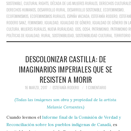
SOSTENIBLE
,
CULTURAL RIGHTS
,
DÉCADA DE LAS MUJERES RURALES
,
DERECHOS CULTURALE
DERECHOS HUMANOS
,
DESARROLLO RURAL
,
DESARROLLO SOSTENIBLE
,
ECOFEMINISMO
,
ECOFEMINISMOS
,
ECOFEMINISMOS RURALES
,
ESPAÑA VACIADA
,
ESTEFANÍA RODERO
,
ESTEFAN
RODERO SANZ
,
FEMINISMO
,
IGUALDAD
,
IGUALDAD DE GÉNERO
,
IGUALDAD DE GÉNERO EN L
CULTURA
,
MUJERES RURALES
,
NUEVA RURALIDAD
,
ODS
,
ODS4
,
PATRIMONIO
,
PATRIMONIO 
POLÍTICAS DE IGUALDAD
,
RURAL
,
SOSTENIBILIDAD
,
SOSTENIBILIDAD CULTURAL
,
TERRITORIO
DESCOLONIZAR CASTILLA: DE
IMAGINARIOS IMPERIALES QUE SE
RESISTEN A MORIR
16 MARZO, 2017
ESTEFANÍA RODERO
1 COMENTARIO
(Todas las imágenes son obra y propiedad de la artista
Melanie Cervantes.)
Cuando leemos el
Informe final de la Comisión de Verdad y
Reconciliación sobre los pueblos indígenas de Canadá
, es