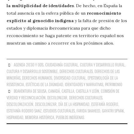
la multiplicidad de identidades
. De hecho, en España la
total ausencia en la esfera pública de un
reconocimiento
explícito al genocidio indígena
y la falta de presión de los
estados y diplomacia iberoamericana para que dicho
reconocimiento se haga patente en territorio español nos
muestran un camino a recorrer en los próximos años.
AGENDA 2030 Y ODS
,
CIUDADANÍA CULTURAL
,
CULTURA Y DESARROLLO RURAL
,
CULTURA Y DESARROLLO SOSTENIBLE
,
DERECHOS CULTURALES
,
DERECHOS DE LAS
MINORÍAS
,
DERECHOS HUMANOS
,
DIVERSIDAD CULTURAL
,
EPISTEMOLOGÍA DE LA
RESISTENCIA
,
ESTÉTICAS DE LA DIGNIDAD
,
IDENTIDADES Y NARRATIVAS
,
PATRIMONIO
BOAVENTURA DE SOUSA
,
CANADÁ
,
CASTILLA
,
CASTILLA Y LEÓN
,
COMISIÓN DE
VERDAD Y RECONCILIACIÓN
,
DECOLONIZAR
,
DERECHOS CULTURALES
,
DESCOLONIZACIÓN
,
DESCOLONIZAR
,
DÍA DE LA HISPANIDAD
,
ESTEFANÍA RODERO
,
ESTEFANÍA RODERO SANZ
,
ESTUDIOS CULTURALES
,
FARIDA SHAHEED
,
GAYATRI SPIVAK
,
HISPANIDAD
,
MEMORIA HISTÓRICA
,
PUEBLOS INDÍGENAS