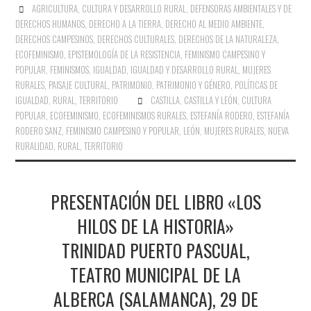
AGRICULTURA
,
CULTURA Y DESARROLLO RURAL
,
DEFENSORAS AMBIENTALES Y DE
DERECHOS HUMANOS
,
DERECHO A LA TIERRA
,
DERECHO AL MEDIO AMBIENTE
,
DERECHOS CAMPESINOS
,
DERECHOS CULTURALES
,
DERECHOS DE LA NATURALEZA
,
ECOFEMINISMO
,
EPISTEMOLOGÍA DE LA RESISTENCIA
,
FEMINISMO CAMPESINO Y
POPULAR
,
FEMINISMOS
,
IGUALDAD
,
IGUALDAD Y DESARROLLO RURAL
,
MUJERES
RURALES
,
PAISAJE CULTURAL
,
PATRIMONIO
,
PATRIMONIO Y GÉNERO
,
POLÍTICAS DE
IGUALDAD
,
RURAL
,
TERRITORIO
CASTILLA
,
CASTILLA Y LEÓN
,
CULTURA
POPULAR
,
ECOFEMINISMO
,
ECOFEMINISMOS RURALES
,
ESTEFANÍA RODERO
,
ESTEFANÍA
RODERO SANZ
,
FEMINISMO CAMPESINO Y POPULAR
,
LEÓN
,
MUJERES RURALES
,
NUEVA
RURALIDAD
,
RURAL
,
TERRITORIO
PRESENTACIÓN DEL LIBRO «LOS
HILOS DE LA HISTORIA»
TRINIDAD PUERTO PASCUAL,
TEATRO MUNICIPAL DE LA
ALBERCA (SALAMANCA), 29 DE