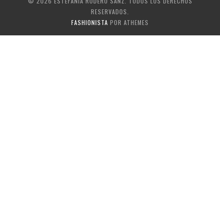
© 2026 ESTEFANÍA RODERO SANZ. TODOS LOS DERECHOS
RESERVADOS.
FASHIONISTA
POR ATHEMES