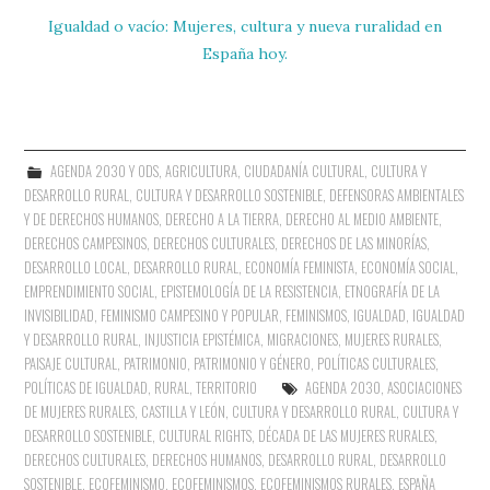
Igualdad o vacío: Mujeres, cultura y nueva ruralidad en
España hoy.
AGENDA 2030 Y ODS
,
AGRICULTURA
,
CIUDADANÍA CULTURAL
,
CULTURA Y
DESARROLLO RURAL
,
CULTURA Y DESARROLLO SOSTENIBLE
,
DEFENSORAS AMBIENTALES
Y DE DERECHOS HUMANOS
,
DERECHO A LA TIERRA
,
DERECHO AL MEDIO AMBIENTE
,
DERECHOS CAMPESINOS
,
DERECHOS CULTURALES
,
DERECHOS DE LAS MINORÍAS
,
DESARROLLO LOCAL
,
DESARROLLO RURAL
,
ECONOMÍA FEMINISTA
,
ECONOMÍA SOCIAL
,
EMPRENDIMIENTO SOCIAL
,
EPISTEMOLOGÍA DE LA RESISTENCIA
,
ETNOGRAFÍA DE LA
INVISIBILIDAD
,
FEMINISMO CAMPESINO Y POPULAR
,
FEMINISMOS
,
IGUALDAD
,
IGUALDAD
Y DESARROLLO RURAL
,
INJUSTICIA EPISTÉMICA
,
MIGRACIONES
,
MUJERES RURALES
,
PAISAJE CULTURAL
,
PATRIMONIO
,
PATRIMONIO Y GÉNERO
,
POLÍTICAS CULTURALES
,
POLÍTICAS DE IGUALDAD
,
RURAL
,
TERRITORIO
AGENDA 2030
,
ASOCIACIONES
DE MUJERES RURALES
,
CASTILLA Y LEÓN
,
CULTURA Y DESARROLLO RURAL
,
CULTURA Y
DESARROLLO SOSTENIBLE
,
CULTURAL RIGHTS
,
DÉCADA DE LAS MUJERES RURALES
,
DERECHOS CULTURALES
,
DERECHOS HUMANOS
,
DESARROLLO RURAL
,
DESARROLLO
SOSTENIBLE
,
ECOFEMINISMO
,
ECOFEMINISMOS
,
ECOFEMINISMOS RURALES
,
ESPAÑA