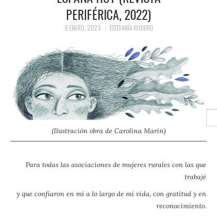
DE 
CU
PRENSA Y
PERIFÉRICA, 2022)
PLA
PAT
#BI
9 ENERO, 2023
ESTEFANÍA RODERO
27 
MU
COLABORACIONES)
DE 
QUIÉN ES
HAB
S
CÁD
D
Buscar
(Ilustración obra de Carolina Marín)
Para todas las asociaciones de mujeres rurales con las que
trabajé
y que confiaron en mí a lo largo de mi vida, con gratitud y en
reconocimiento.