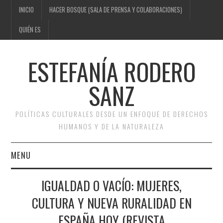
INICIO
HACER BOSQUE (SALA DE PRENSA Y COLABORACIONES)
QUIÉN ES
ESTEFANÍA RODERO
SANZ
POLÍTICAS CULTURALES DESDE UN ENFOQUE DE DERECHOS
HUMANOS Y DE LA NATURALEZA
MENU
INICIO
Na
IGUALDAD O VACÍO: MUJERES,
PR
NE
de
CULTURA Y NUEVA RURALIDAD EN
AR
AR
HACER BOSQUE (SALA DE
en
JOR
ESPAÑA HOY (REVISTA