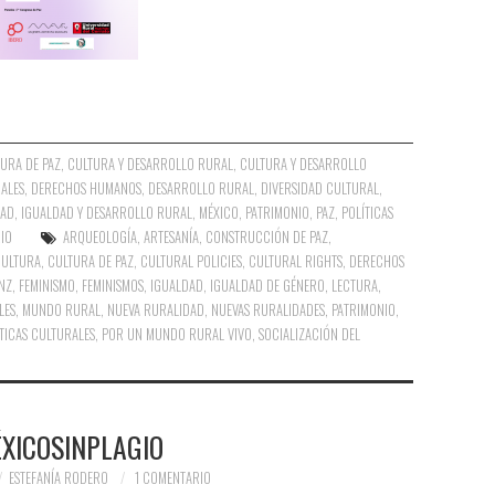
URA DE PAZ
,
CULTURA Y DESARROLLO RURAL
,
CULTURA Y DESARROLLO
ALES
,
DERECHOS HUMANOS
,
DESARROLLO RURAL
,
DIVERSIDAD CULTURAL
,
DAD
,
IGUALDAD Y DESARROLLO RURAL
,
MÉXICO
,
PATRIMONIO
,
PAZ
,
POLÍTICAS
IO
ARQUEOLOGÍA
,
ARTESANÍA
,
CONSTRUCCIÓN DE PAZ
,
CULTURA
,
CULTURA DE PAZ
,
CULTURAL POLICIES
,
CULTURAL RIGHTS
,
DERECHOS
NZ
,
FEMINISMO
,
FEMINISMOS
,
IGUALDAD
,
IGUALDAD DE GÉNERO
,
LECTURA
,
LES
,
MUNDO RURAL
,
NUEVA RURALIDAD
,
NUEVAS RURALIDADES
,
PATRIMONIO
,
TICAS CULTURALES
,
POR UN MUNDO RURAL VIVO
,
SOCIALIZACIÓN DEL
XICOSINPLAGIO
ESTEFANÍA RODERO
1 COMENTARIO