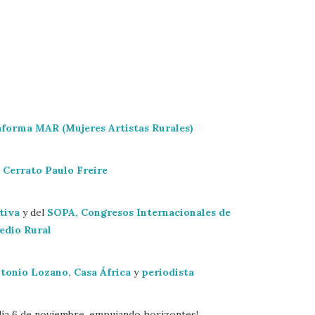
aforma MAR (Mujeres Artistas Rurales)
 Cerrato Paulo Freire
tiva
y del
SOPA, Congresos Internacionales de
edio Rural
tonio Lozano, Casa África
y
periodista
día 6 de noviembre, empujando horizontes!