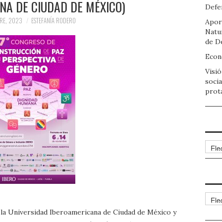
NA DE CIUDAD DE MÉXICO)
Defen
RE, 2023
ESTEFANÍA RODERO
Apor
Natu
de D
Econo
Visió
socia
prot
Arch
Cate
la Universidad Iberoamericana de Ciudad de México y