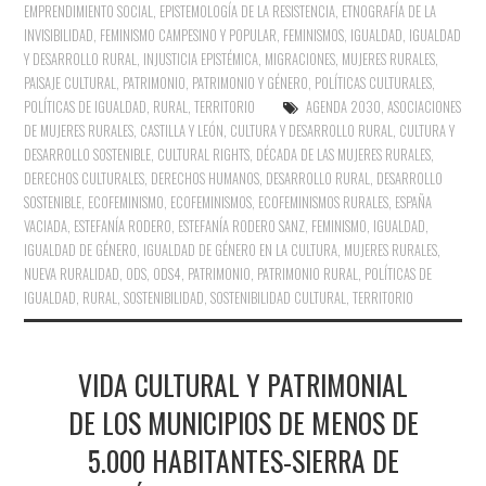
EMPRENDIMIENTO SOCIAL
,
EPISTEMOLOGÍA DE LA RESISTENCIA
,
ETNOGRAFÍA DE LA
INVISIBILIDAD
,
FEMINISMO CAMPESINO Y POPULAR
,
FEMINISMOS
,
IGUALDAD
,
IGUALDAD
Y DESARROLLO RURAL
,
INJUSTICIA EPISTÉMICA
,
MIGRACIONES
,
MUJERES RURALES
,
PAISAJE CULTURAL
,
PATRIMONIO
,
PATRIMONIO Y GÉNERO
,
POLÍTICAS CULTURALES
,
POLÍTICAS DE IGUALDAD
,
RURAL
,
TERRITORIO
AGENDA 2030
,
ASOCIACIONES
DE MUJERES RURALES
,
CASTILLA Y LEÓN
,
CULTURA Y DESARROLLO RURAL
,
CULTURA Y
DESARROLLO SOSTENIBLE
,
CULTURAL RIGHTS
,
DÉCADA DE LAS MUJERES RURALES
,
DERECHOS CULTURALES
,
DERECHOS HUMANOS
,
DESARROLLO RURAL
,
DESARROLLO
SOSTENIBLE
,
ECOFEMINISMO
,
ECOFEMINISMOS
,
ECOFEMINISMOS RURALES
,
ESPAÑA
VACIADA
,
ESTEFANÍA RODERO
,
ESTEFANÍA RODERO SANZ
,
FEMINISMO
,
IGUALDAD
,
IGUALDAD DE GÉNERO
,
IGUALDAD DE GÉNERO EN LA CULTURA
,
MUJERES RURALES
,
NUEVA RURALIDAD
,
ODS
,
ODS4
,
PATRIMONIO
,
PATRIMONIO RURAL
,
POLÍTICAS DE
IGUALDAD
,
RURAL
,
SOSTENIBILIDAD
,
SOSTENIBILIDAD CULTURAL
,
TERRITORIO
VIDA CULTURAL Y PATRIMONIAL
DE LOS MUNICIPIOS DE MENOS DE
5.000 HABITANTES-SIERRA DE