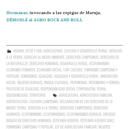
Hermanas
, invocando a las espigas de Maruja,
DÉMOSLE al AGRO ROCK AND ROLL
AGENDA 2030 Y ODS
,
AGRICULTURA
,
CULTURA Y DESARROLLO RURAL
,
DERECHO
A LA TIERRA
,
DERECHO AL MEDIO AMBIENTE
,
DERECHOS CAMPESINOS
,
DERECHOS DE
LA NATURALEZA
,
DERECHOS HUMANOS
,
DESARROLLO RURAL
,
ECOFEMINISMO
,
ECONOMÍA FEMINISTA
,
ECONOMÍA SOCIAL
,
FAIR CULTURE
,
FEMINISMO CAMPESINO Y
POPULAR
,
FEMINISMOS
,
IGUALDAD
,
IGUALDAD Y DESARROLLO RURAL
,
INNOVACIÓN
SOCIAL
,
MUJERES RURALES
,
PAISAJE CULTURAL
,
PATRIMONIO
,
PATRIMONIO Y GÉNERO
,
POLÍTICAS DE IGUALDAD
,
RESPONSABILIDAD SOCIAL CORPORATIVA
,
RURAL
,
SOSTENIBILIDAD
,
TERRITORIO
AGRICULTURA
,
AGRICULTURA FAMILIAR
,
AGROECOLOGÍA
,
CULTURA CAMPESINA
,
DECLARACIÓN DE LOS DERECHOS DE LA
MADRE TIERRA
,
DERECHO A LA TIERRA
,
DERECHOS CAMPESINOS
,
DERECHOS
HUMANOS
,
ECOFEMINISMO
,
ECOFEMINISMOS
,
ECOFEMINISMOS RURALES
,
ENFOQUE
BASADO EN DERECHOS HUMANOS
,
ESTEFANÍA RODERO
,
ESTEFANÍA RODERO SANZ
,
FEMINISMO CAMPESINO Y POPULAR
,
LEY DE AGRICULTURA FAMILIAR
,
MUJERES