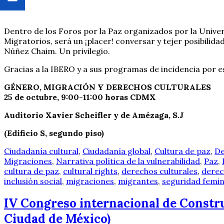
Dentro de los Foros por la Paz organizados por la Univ
Migratorios, será un ¡placer! conversar y tejer posibilid
Núñez Chaim. Un privilegio.
Gracias a la IBERO y a sus programas de incidencia por es
GÉNERO, MIGRACIÓN Y DERECHOS CULTURALES
25 de octubre, 9:00-11:00 horas CDMX
Auditorio Xavier Scheifler y de Amézaga, S.J
(Edificio S, segundo piso)
Ciudadanía cultural
,
Ciudadanía global
,
Cultura de paz
,
De
Migraciones
,
Narrativa política de la vulnerabilidad
,
Paz
,
cultura de paz
,
cultural rights
,
derechos culturales
,
dere
inclusión social
,
migraciones
,
migrantes
,
seguridad femin
IV Congreso internacional de Constr
Ciudad de México)