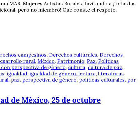
ma MAR, Mujeres Artistas Rurales. Invitando a ¡todas las
dicional, pero no miembro! Que conste el respeto.
rechos campesinos
,
Derechos culturales
,
Derechos
esarrollo rural
,
México
,
Patrimonio
,
Paz
,
Políticas
 con perspectiva de género
,
cultura
,
cultura de paz
,
os
,
igualdad
,
igualdad de género
,
lectura
,
literaturas
ural
,
paz
,
perspectiva de género
,
políticas culturales
,
por
ad de México, 25 de octubre