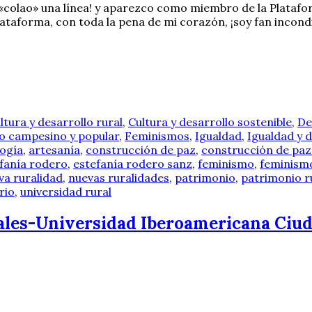
 «colao» una línea! y aparezco como miembro de la Platafor
 Plataforma, con toda la pena de mi corazón, ¡soy fan incon
ltura y desarrollo rural
,
Cultura y desarrollo sostenible
,
De
 campesino y popular
,
Feminismos
,
Igualdad
,
Igualdad y d
ogía
,
artesanía
,
construcción de paz
,
construcción de paz
fanía rodero
,
estefanía rodero sanz
,
feminismo
,
feminism
va ruralidad
,
nuevas ruralidades
,
patrimonio
,
patrimonio r
rio
,
universidad rural
ales-Universidad Iberoamericana Ciud