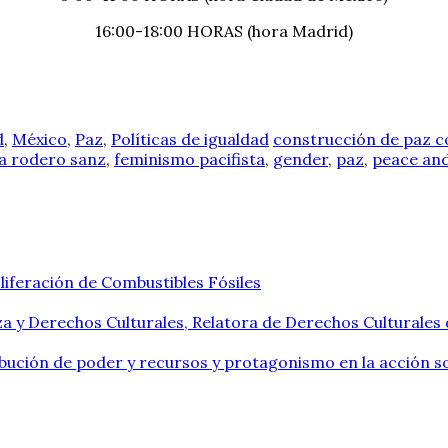
16:00-18:00 HORAS (hora Madrid)
d
,
México
,
Paz
,
Políticas de igualdad
construcción de paz c
ía rodero sanz
,
feminismo pacifista
,
gender
,
paz
,
peace and
liferación de Combustibles Fósiles
a y Derechos Culturales, Relatora de Derechos Culturales
ribución de poder y recursos y protagonismo en la acción so