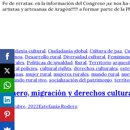
Fe de erratas: en la información del Congreso ¡se nos ha
artistas y artesanas de Aragón!!!!!! a formar parte de la
Ciudadanía cultural
,
Ciudadanía global
,
Cultura de paz
,
Cu
humanos
,
Desarrollo rural
,
Diversidad cultural
,
Feminismo
culturales
,
Políticas de igualdad
,
Rural
,
Territorio
arqueol
cultural policies
,
cultural rights
,
derechos culturales
,
este
africanas
,
mujer rural
,
mujeres rurales
,
mundo rural
,
nue
un mundo rural vivo
,
socialización del patrimonio
,
territo
Género, migración y derechos cultur
17 octubre, 2022
Estefanía Rodero