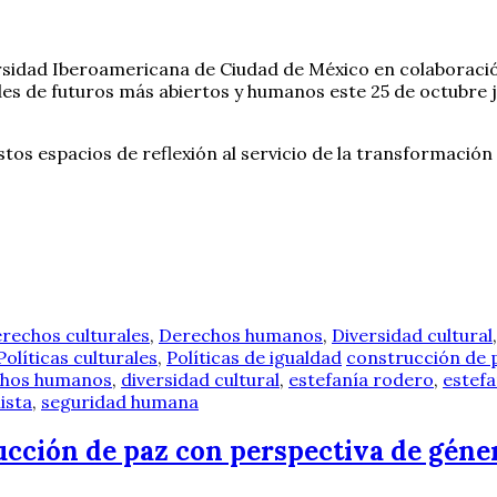
ersidad Iberoamericana de Ciudad de México en colaboraci
ades de futuros más abiertos y humanos este 25 de octubre 
tos espacios de reflexión al servicio de la transformación 
rechos culturales
,
Derechos humanos
,
Diversidad cultural
Políticas culturales
,
Políticas de igualdad
construcción de 
chos humanos
,
diversidad cultural
,
estefanía rodero
,
estefa
ista
,
seguridad humana
ucción de paz con perspectiva de géne