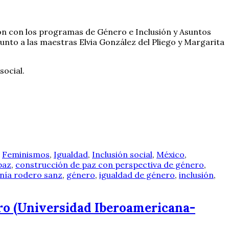
ón con los programas de Género e Inclusión y Asuntos
junto a las maestras Elvia González del Pliego y Margarita
social.
,
Feminismos
,
Igualdad
,
Inclusión social
,
México
,
paz
,
construcción de paz con perspectiva de género
,
nía rodero sanz
,
género
,
igualdad de género
,
inclusión
,
ro (Universidad Iberoamericana-