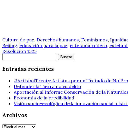
Cultura de paz
,
Derechos humanos
,
Feminismos
,
Igualda
Beijing
,
educación para la paz
,
estefanía rodero
,
estefan
Resolución 1325
Buscar
Buscar
Entradas recientes
#Artists4Treaty: Artistas por un Tratado de No Pro
Defender la Tierra no es delito
Aportación al Informe Conservación de la Naturalez
Economía de la credibilidad
Visión socio-ecológica de la innovación social: dist
Archivos
Archivos