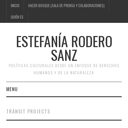
INICIO
HACER BOSQUE (SALA DE PRENSA Y COLABORACIONES)
QUIÉN ES
ESTEFANÍA RODERO
SANZ
POLÍTICAS CULTURALES DESDE UN ENFOQUE DE DERECHOS
HUMANOS Y DE LA NATURALEZA
MENU
INICIO
TRÀNSIT PROJECTS
HACER BOSQUE (SALA DE