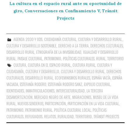
La cultura en el espacio rural ante su oportunidad de
giro, Conversaciones en Confinamiento V, Trànsit
Projects
AGENDA 2030 Y ODS
,
CIUDADANÍA CULTURAL
,
CULTURA Y DESARROLLO RURAL
,
CULTURA Y DESARROLLO SOSTENIBLE
,
DERECHO A LA TIERRA
,
DERECHOS CULTURALES
,
DESARROLLO RURAL
,
ETNOGRAFÍA DE LA INVISIBILIDAD
,
IGUALDAD Y DESARROLLO
RURAL
,
PAISAJE CULTURAL
,
PATRIMONIO
,
POLÍTICAS CULTURALES
,
RURAL
,
TERRITORIO
CULTURA
,
CULTURA EN EL ESPACIO RURAL
,
CULTURA RURAL
,
CULTURA Y
CIUDADANÍA
,
CULTURA Y DESARROLLO
,
CULTURA Y DESARROLLO RURAL
,
DERECHOS
CULTURALES
,
DESARROLLO RURAL
,
ECOFEMINISMOS RURALES
,
ESPAÑA VACÍA
,
ESPAÑA
VACIADA
,
ESTEFANÍA RODERO
,
ESTEFANÍA RODERO SANZ
,
EXPOLIO CULTURAL
,
IDENTIDADES
,
INMATRICULACIONES
,
INTERCULTURALIDAD
,
LA TERCERA
DESAMORTIZACIÓN
,
MERCADO NEGRO DE ARTE
,
MIGRACIONES
,
MUSEU DE LA VIDA
RURAL
,
NUEVOS SENDEROS
,
PARTICIPACIÓN
,
PARTICIPACIÓN EN LA VIDA CULTURAL
,
PATRIMONIO
,
PATRIMONIO RURAL
,
POLÍTICA CULTURAL LOCAL
,
POLÍTICAS
CULTURALES
,
REFUGIADOS
,
RELATOS
,
RURALIDAD
,
TERRITORIO
,
TRÀNSIT PROJECTS