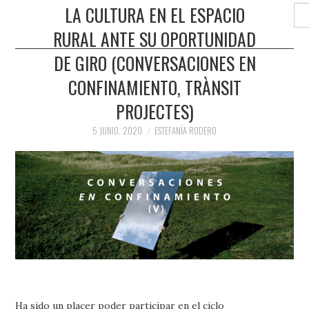
PRENSA Y
LA CULTURA EN EL ESPACIO
Buscar
RURAL ANTE SU OPORTUNIDAD
COLABORACIONES)
DE GIRO (CONVERSACIONES EN
QUIÉN ES
CONFINAMIENTO, TRÀNSIT
PROJECTES)
5 JUNIO, 2020
ESTEFANÍA RODERO
Ha sido un placer poder participar en el ciclo