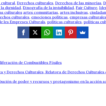
 cultural
,
Derechos culturales
,
Derechos de las minorías
,
D
 la dignidad
,
Etnografía de la invisibilidad
,
Fair Culture
,
Ide
as culturales
artes comunitarias
,
artes inclusivas
,
ciudadan
echos culturales
,
emociones políticas
,
empresas culturale
 de les Empreses Culturals
,
políticas culturales
,
políticas cu
liferación de Combustibles Fósiles
a y Derechos Culturales, Relatora de Derechos Culturales
ribución de poder y recursos y protagonismo en la acción so