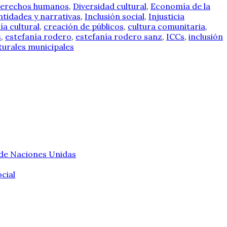
erechos humanos
,
Diversidad cultural
,
Economía de la
ntidades y narrativas
,
Inclusión social
,
Injusticia
ía cultural
,
creación de públicos
,
cultura comunitaria
,
s
,
estefanía rodero
,
estefanía rodero sanz
,
ICCs
,
inclusión
lturales municipales
 de Naciones Unidas
cial