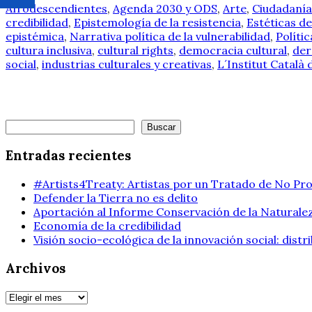
Afrodescendientes
,
Agenda 2030 y ODS
,
Arte
,
Ciudadanía
credibilidad
,
Epistemología de la resistencia
,
Estéticas de
epistémica
,
Narrativa política de la vulnerabilidad
,
Polític
cultura inclusiva
,
cultural rights
,
democracia cultural
,
der
social
,
industrias culturales y creativas
,
L´Institut Català
Buscar
Buscar
Entradas recientes
#Artists4Treaty: Artistas por un Tratado de No Pro
Defender la Tierra no es delito
Aportación al Informe Conservación de la Naturalez
Economía de la credibilidad
Visión socio-ecológica de la innovación social: dist
Archivos
Archivos