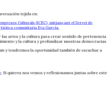
nversación tejida en:
Empreses Culturals (ICEC), mitjançant el Servei de
rtística comunitaria Eva García.
as artes y la cultura para crear sentido de pertenencia
imiento y la cultura y profundizar nuestras democracias.
ium y tendremos la oportunidad también de escuchar a
e
. Si quieres nos vemos y reflexionamos juntas sobre este