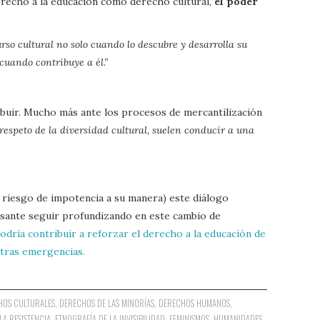
erecho a la educación como derecho cultural,
el poder
so cultural no solo cuando lo descubre y desarrolla su
cuando contribuye a él.”
ibuir. Mucho más ante los procesos de mercantilización
l respeto de la diversidad cultural, suelen conducir a una
 riesgo de impotencia a su manera) este diálogo
resante seguir profundizando en este cambio de
dría contribuir a reforzar el derecho a la educación de
stras emergencias.
HOS CULTURALES
,
DERECHOS DE LAS MINORÍAS
,
DERECHOS HUMANOS
,
LA RESISTENCIA
,
ETNOGRAFÍA DE LA INVISIBILIDAD
,
FEMINISMOS
,
HUMANIDADES
,