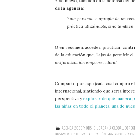
Y de nuevo, también en la defensa del d
de la agencia
:
“una persona se apropia de un recur
práctica utlizándolo, sino también 
O en resumen: acceder, practicar, contr
de la educación que,
“lejos de permitir e
uniformización empobrecedora.”
Comparto por aquí (cada cual conjura el
internacional, sintiendo que sería inte
perspectiva y
explorar de qué manera po
las niñas en todo el planeta, una de nue
AGENDA 2030 Y ODS
,
CIUDADANÍA GLOBAL
,
DEREC
DIVERSIDAD CULTURAL
,
EDUCACIÓN
,
EPISTEMOLOGÍA DE 