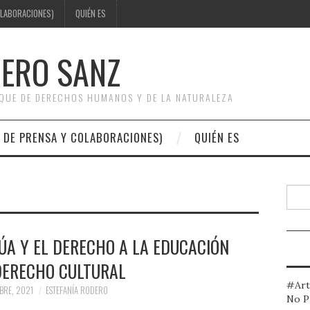
OLABORACIONES)
QUIÉN ES
DERO SANZ
OQUE DE DERECHOS HUMANOS Y DE LA NATURALEZA
 DE PRENSA Y COLABORACIONES)
QUIÉN ES
Busc
A Y EL DERECHO A LA EDUCACIÓN
ERECHO CULTURAL
#Art
BRE, 2021
ESTEFANÍA RODERO
No P