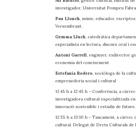
Nil Barutel
, gestor cultural, Institut 
investigador, Universitat Pompeu Fabra
Pau Llonch
, músic, educador, escriptor
Versembrant.
Gemma Lluch
, catedràtica departament
especialista en lectura, discurs oral i escr
Antoni Garrell
, enginyer, exdirector g
economia del coneixement
Estefanía Rodero
, sociòloga de la cultu
emprenedoria social i cultural
11:45 h a 12:45 h – Conferència, a càrrec
investigadora cultural especialitzada en
innovació sostenible i estudis de futurs.
12:55 h a 13:10 h – Tancament, a càrrec
cultural. Delegat de Drets Culturals de