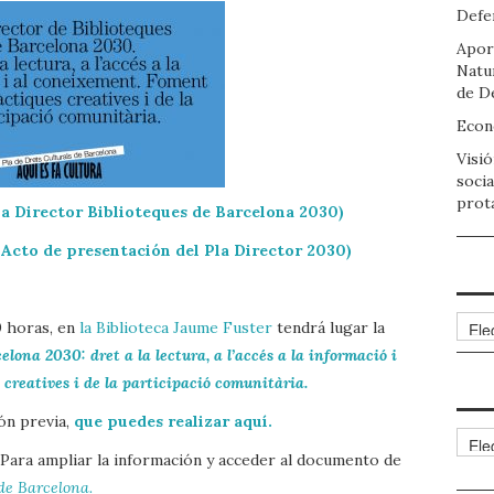
Defen
Apor
Natu
de D
Econo
Visió
socia
prot
la Director Biblioteques de Barcelona 2030)
 Acto de presentación del Pla Director 2030)
Arch
0 horas, en
la Biblioteca Jaume Fuster
tendrá lugar la
elona 2030: dret a la lectura, a l’accés a la informació i
 creatives i de la participació comunitària.
ión previa,
que puedes realizar aquí.
Cate
 Para ampliar la información y acceder al documento de
de Barcelona.