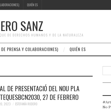
OLABORACIONES)
QUIÉN ES
DERO SANZ
OQUE DE DERECHOS HUMANOS Y DE LA NATURALEZA
 DE PRENSA Y COLABORACIONES)
QUIÉN ES
Busc
AL DE PRESENTACIÓ DEL NOU PLA
OTEQUESBCN2030, 27 DE FEBRERO
#Art
RO, 2023
ESTEFANÍA RODERO
No P