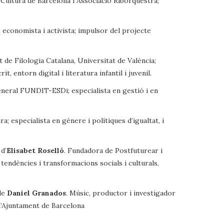
de Cultura de Barcelona i Associació Riborquestra;
, economista i activista; impulsor del projecte
 de Filologia Catalana, Universitat de València;
it, entorn digital i literatura infantil i juvenil.
eneral FUNDIT-ESDi; especialista en gestió i en
ra; especialista en gènere i polítiques d’igualtat, i
 d’
Elisabet Roselló
. Fundadora de Postfuturear i
 tendències i transformacions socials i culturals,
 de
Daniel Granados
. Músic, productor i investigador
 l’Ajuntament de Barcelona