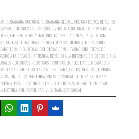
CAS
,
CIUDADANÍA CULTURAL
,
CIUDADANÍA GLOBAL
,
CULTURA DE PAZ
,
DERECHOS
UMANOS
,
DERECHOS LINGÜÍSTICOS
,
DIVERSIDAD CULTURAL
,
ECONOMÍA DE LA
LTURE
,
FEMINISMOS
,
IGUALDAD
,
INCLUSIÓN SOCIAL
,
INFANCIA
,
INJUSTICIA
 BIBLIOTECAS
,
LITERATURA Y CRÍTICA LITERARIA
,
MEMORIA
,
MIGRACIONES
,
BARCELONA
,
BIBLIOTECAS
,
BIBLIOTECAS COMUNITARIAS
,
BIBLIOTECAS DE
RECHO A LA CREACIÓN ARTÍSTICA
,
DERECHO A LA INFORMACIÓN
,
DERECHO A LA
URALES
,
DERECHOS LINGÜÍSTICOS
,
DROITS CULTURELS
,
ENFOQUE BASADO EN
,
ESTEFANÍA RODERO
,
ESTEFANÍA RODERO SANZ
,
EXCLUSIÓN SOCIAL
,
FUNCIÓN
 SOCIAL
,
INJUSTICIA EPISTÉMICA
,
INJUSTICIA SOCIAL
,
LECTURA
,
LECTURA Y
NITARIA
,
PLAN DIRECTOR 2021-2030 BIBLIOTECAS DE BARCELONA
,
PLAN
 LA LECTURA
,
VULNERABILIDAD
,
VULNERABILIDAD SOCIAL