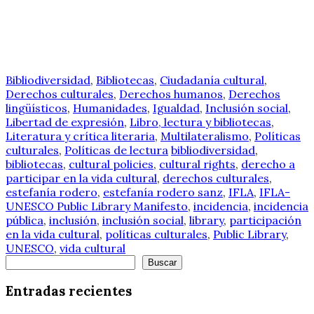
Bibliodiversidad
,
Bibliotecas
,
Ciudadanía cultural
,
Derechos culturales
,
Derechos humanos
,
Derechos
lingüísticos
,
Humanidades
,
Igualdad
,
Inclusión social
,
Libertad de expresión
,
Libro, lectura y bibliotecas
,
Literatura y crítica literaria
,
Multilateralismo
,
Políticas
culturales
,
Políticas de lectura
bibliodiversidad
,
bibliotecas
,
cultural policies
,
cultural rights
,
derecho a
participar en la vida cultural
,
derechos culturales
,
estefanía rodero
,
estefanía rodero sanz
,
IFLA
,
IFLA-
UNESCO Public Library Manifesto
,
incidencia
,
incidencia
pública
,
inclusión
,
inclusión social
,
library
,
participación
en la vida cultural
,
políticas culturales
,
Public Library
,
UNESCO
,
vida cultural
Buscar
Buscar
Entradas recientes